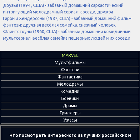
Друзья (1994 , США) - забавный домашний саркастический
интригующий мелодрамный сериал: соседи, дружба
Гарри и Хендерсоны (1987, США) - забавный домашний фильм
фэнтези: дружная весёлая семейка, снежный человек
Флинтстоуны (1960, США) - забавный домашний комедийный
мультсериал: весёлая семейка пещерных людей и их соседи
MARVEL
Мультфильмы
Фэнтези
Фантастика
Мелодрамы
Комедии
Боевики
Драмы
Триллеры
Ужасы
Что посмотреть интересного из лучших российских и