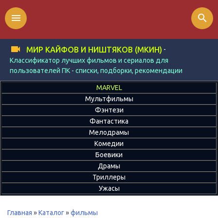
menu
search
-
МИР КАЙФОВ И НИШТЯКОВ (МКИН)
Классификатор лучших фильмов и сериалов для
пользователей ПК - списки, подборки, рекомендации
MARVEL
Мультфильмы
Фэнтези
Фантастика
Мелодрамы
Комедии
Боевики
Драмы
Триллеры
Ужасы
Главная
»
Каталог
»
фильмы