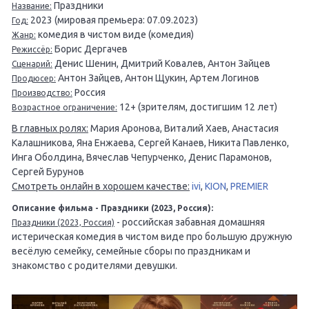
Праздники
Название:
2023 (мировая премьера: 07.09.2023)
Год:
комедия в чистом виде (комедия)
Жанр:
Борис Дергачев
Режиссёр:
Денис Шенин, Дмитрий Ковалев, Антон Зайцев
Сценарий:
Антон Зайцев, Антон Щукин, Артем Логинов
Продюсер:
Россия
Производство:
12+ (зрителям, достигшим 12 лет)
Возрастное ограничение:
В главных ролях:
Мария Аронова, Виталий Хаев, Анастасия
Калашникова, Яна Енжаева, Сергей Канаев, Никита Павленко,
Инга Оболдина, Вячеслав Чепурченко, Денис Парамонов,
Сергей Бурунов
Смотреть онлайн в хорошем качестве:
ivi
,
KION
,
PREMIER
Описание фильма - Праздники (2023, Россия):
- российская забавная домашняя
Праздники (2023, Россия)
истерическая комедия в чистом виде про большую дружную
весёлую семейку, семейные сборы по праздникам и
знакомство с родителями девушки.