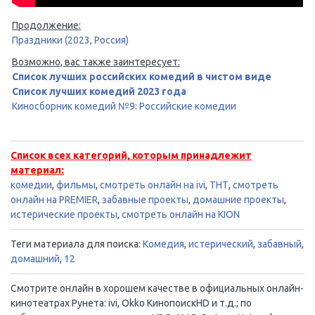
Продолжение:
Праздники (2023, Россия)
Возможно, вас также заинтересует:
Список лучших российских комедий в чистом виде
Список лучших комедий 2023 года
Киносборник комедий №9: Российские комедии
Список всех категорий, которым принадлежит
материал:
комедии
,
фильмы
,
смотреть онлайн на ivi
,
ТНТ
,
смотреть
онлайн на PREMIER
,
забавные проекты
,
домашние проекты
,
истерические проекты
,
смотреть онлайн на KION
Теги материала для поиска:
Комедия
,
истерический
,
забавный
,
домашний
,
12
Смотрите онлайн в хорошем качестве в официальных онлайн-
кинотеатрах Рунета: ivi, Okko КинопоискHD и т.д.; по