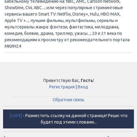
кабельному телевидению на: NBC, AMC, Cartoon Network,
Showtime, CW, ABC...; или через популярные стриминговые
сервисы вашего Smart TV: NetFlix, Disney+, Hulu, HBO MAX,
Apple TV +...; лучшие фильмы, мультфильмы, сериалы и
мультсериалы жанра: фэнтези, фантастика, мелодрама,
комедия, боевик, драма, триллер, ужасы...; 20 и 21 века по
рекомендациям к просмотру от рекомендательного портала
МКИН24
Приветствую Вас
,
Гость
!
Регистрация
|
Вход
Обратная связь
[SAPE]
- Разместить ссылку на данной странице! Реши: что
будет под этими словами...