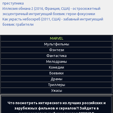
преступника
Иллюзия обмана 2 (2016, Франция, США) - остросюжетный
эксцентричный интригующий боевик: герои-фокусники
Как украсть небоскреб (2011, США) - забавный интригующий
боевик: грабители
MARVEL
Мультфильмы
Фэнтези
Фантастика
Мелодрамы
Комедии
Боевики
Драмы
Триллеры
Ужасы
Что посмотреть интересного из лучших российских и
зарубежных фильмов и сериалов?! Зайдите в