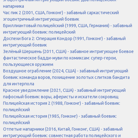
напарника
Чaс пик 2 (2001, США, Гонконг) - забавный саркастический
эгоцентричный интригующий боевик
Бриллиантовый полицейский (1999, США, Германия) - забавный
интригующий боевик: полицейский
Доспехи Бога 2: Операция Кондор (1991, Гонконг) - забавный
интригующий боевик
Зелёный Шершень (2011, США) - забавное интригующее боевое
фантастическое бадди-муви по комиксам: супер-герои,
пользующиеся оружием
Воздушное ограбление (2024, США) - забавный интригующий
боевик: команда воров, похищение золотых слитков бандита
для интерпола
Красное уведомление (2021, США) - забавный интригующий
пафосный боевик: воры, аферисты и искатели сокровищ
Полицейская история 2 (1988, Гонконг) - забавный боевик:
полицейский
Полицейская история (1985, Гонконг) - забавный боевик:
полицейский
Отпетые напарники (2016, Китай, Гонконг, США) - забавный
интригующий боевик: совместная работа полицейского и