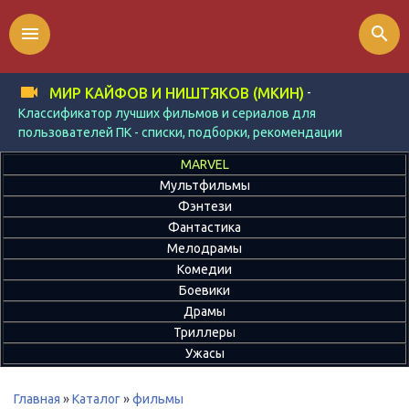
menu
search
-
МИР КАЙФОВ И НИШТЯКОВ (МКИН)
Классификатор лучших фильмов и сериалов для
пользователей ПК - списки, подборки, рекомендации
MARVEL
Мультфильмы
Фэнтези
Фантастика
Мелодрамы
Комедии
Боевики
Драмы
Триллеры
Ужасы
Главная
»
Каталог
»
фильмы