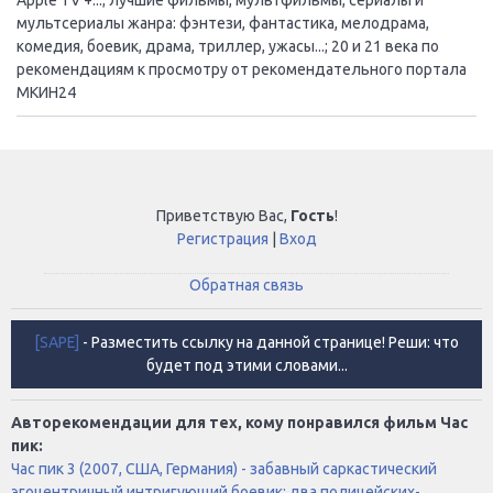
мультсериалы жанра: фэнтези, фантастика, мелодрама,
комедия, боевик, драма, триллер, ужасы...; 20 и 21 века по
рекомендациям к просмотру от рекомендательного портала
МКИН24
Приветствую Вас
,
Гость
!
Регистрация
|
Вход
Обратная связь
[SAPE]
- Разместить ссылку на данной странице! Реши: что
будет под этими словами...
Авторекомендации для тех, кому понравился фильм Чaс
пик:
Чaс пик 3 (2007, США, Германия) - забавный саркастический
эгоцентричный интригующий боевик: два полицейских-