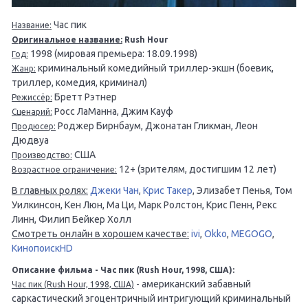
Чaс пик
Название:
Оригинальное название:
Rush Hour
1998 (мировая премьера: 18.09.1998)
Год:
криминальный комедийный триллер-экшн (боевик,
Жанр:
триллер, комедия, криминал)
Бретт Рэтнер
Режиссёр:
Росс ЛаМанна, Джим Кауф
Сценарий:
Роджер Бирнбаум, Джонатан Гликман, Леон
Продюсер:
Дюдвуа
США
Производство:
12+ (зрителям, достигшим 12 лет)
Возрастное ограничение:
В главных ролях:
Джеки Чан
,
Крис Такер
, Элизабет Пенья, Том
Уилкинсон, Кен Люн, Ма Ци, Марк Ролстон, Крис Пенн, Рекс
Линн, Филип Бейкер Холл
Смотреть онлайн в хорошем качестве:
ivi
,
Okko
,
MEGOGO
,
КинопоискHD
Описание фильма - Чaс пик (Rush Hour, 1998, США):
- американский забавный
Чaс пик (Rush Hour, 1998, США)
саркастический эгоцентричный интригующий криминальный