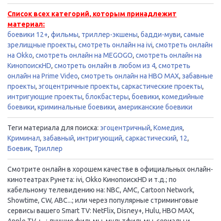
Список всех категорий, которым принадлежит
материал:
боевики 12+
,
фильмы
,
триллер-экшены
,
бадди-муви
,
самые
зрелищные проекты
,
смотреть онлайн на ivi
,
смотреть онлайн
на Okko
,
смотреть онлайн на MEGOGO
,
смотреть онлайн на
КинопоискHD
,
смотреть онлайн в любом из 4
,
смотреть
онлайн на Prime Video
,
смотреть онлайн на HBO MAX
,
забавные
проекты
,
эгоцентричные проекты
,
саркастические проекты
,
интригующие проекты
,
блокбастеры
,
боевики
,
комедийные
боевики
,
криминальные боевики
,
американские боевики
Теги материала для поиска:
эгоцентричный
,
Комедия
,
Криминал
,
забавный
,
интригующий
,
саркастический
,
12
,
Боевик
,
Триллер
Смотрите онлайн в хорошем качестве в официальных онлайн-
кинотеатрах Рунета: ivi, Okko КинопоискHD и т.д.; по
кабельному телевидению на: NBC, AMC, Cartoon Network,
Showtime, CW, ABC...; или через популярные стриминговые
сервисы вашего Smart TV: NetFlix, Disney+, Hulu, HBO MAX,
Apple TV +...; лучшие фильмы, мультфильмы, сериалы и