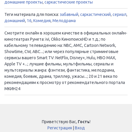
домашние проекты
,
саркастические проекты
Теги материала для поиска:
забавный
,
саркастический
,
сериал
,
домашний
,
16
,
Комедия
,
Мелодрама
Смотрите онлайн в хорошем качестве в официальных онлайн-
кинотеатрах Рунета: ivi, Okko КинопоискHD и т.д.; по
кабельному телевидению на: NBC, AMC, Cartoon Network,
Showtime, CW, ABC...; или через популярные стриминговые
сервисы вашего Smart TV: NetFlix, Disney+, Hulu, HBO MAX,
Apple TV +...; лучшие фильмы, мультфильмы, сериалы и
мультсериалы жанра: фэнтези, фантастика, мелодрама,
комедия, боевик, драма, триллер, ужасы...; 20 и 21 века по
рекомендациям к просмотру от рекомендательного портала
МКИН24
Приветствую Вас
,
Гость
!
Регистрация
|
Вход