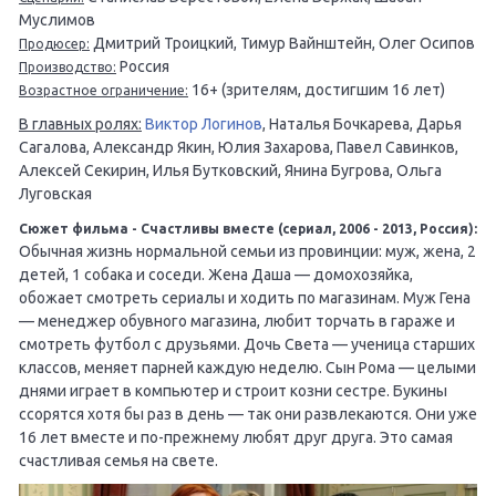
Муслимов
Дмитрий Троицкий, Тимур Вайнштейн, Олег Осипов
Продюсер:
Россия
Производство:
16+ (зрителям, достигшим 16 лет)
Возрастное ограничение:
В главных ролях:
Виктор Логинов
, Наталья Бочкарева, Дарья
Сагалова, Александр Якин, Юлия Захарова, Павел Савинков,
Алексей Секирин, Илья Бутковский, Янина Бугрова, Ольга
Луговская
Сюжет фильма - Счастливы вместе (сериал, 2006 - 2013, Россия):
Обычная жизнь нормальной семьи из провинции: муж, жена, 2
детей, 1 собака и соседи. Жена Даша — домохозяйка,
обожает смотреть сериалы и ходить по магазинам. Муж Гена
— менеджер обувного магазина, любит торчать в гараже и
смотреть футбол с друзьями. Дочь Света — ученица старших
классов, меняет парней каждую неделю. Сын Рома — целыми
днями играет в компьютер и строит козни сестре. Букины
ссорятся хотя бы раз в день — так они развлекаются. Они уже
16 лет вместе и по-прежнему любят друг друга. Это самая
счастливая семья на свете.