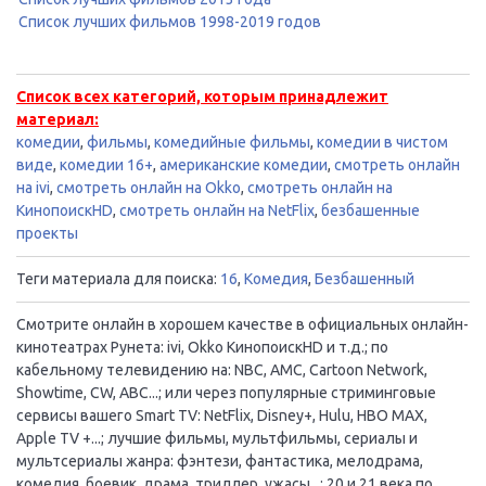
Список лучших фильмов 1998-2019 годов
Список всех категорий, которым принадлежит
материал:
комедии
,
фильмы
,
комедийные фильмы
,
комедии в чистом
виде
,
комедии 16+
,
американские комедии
,
смотреть онлайн
на ivi
,
смотреть онлайн на Okko
,
смотреть онлайн на
КинопоискHD
,
смотреть онлайн на NetFlix
,
безбашенные
проекты
Теги материала для поиска:
16
,
Комедия
,
Безбашенный
Смотрите онлайн в хорошем качестве в официальных онлайн-
кинотеатрах Рунета: ivi, Okko КинопоискHD и т.д.; по
кабельному телевидению на: NBC, AMC, Cartoon Network,
Showtime, CW, ABC...; или через популярные стриминговые
сервисы вашего Smart TV: NetFlix, Disney+, Hulu, HBO MAX,
Apple TV +...; лучшие фильмы, мультфильмы, сериалы и
мультсериалы жанра: фэнтези, фантастика, мелодрама,
комедия, боевик, драма, триллер, ужасы...; 20 и 21 века по