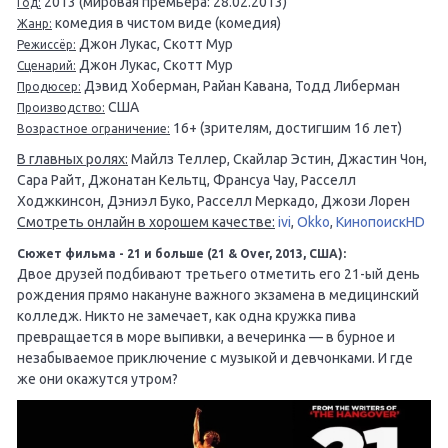
2013 (мировая премьера: 28.02.2013)
Год:
комедия в чистом виде (комедия)
Жанр:
Джон Лукас, Скотт Мур
Режиссёр:
Джон Лукас, Скотт Мур
Сценарий:
Дэвид Хоберман, Райан Кавана, Тодд Либерман
Продюсер:
США
Производство:
16+ (зрителям, достигшим 16 лет)
Возрастное ограничение:
В главных ролях:
Майлз Теллер, Скайлар Эстин, Джастин Чон,
Сара Райт, Джонатан Кельтц, Франсуа Чау, Расселл
Ходжкинсон, Дэниэл Буко, Расселл Меркадо, Джози Лорен
Смотреть онлайн в хорошем качестве:
ivi
,
Okko
,
КинопоискHD
Сюжет фильма - 21 и больше (21 & Over, 2013, США):
Двое друзей подбивают третьего отметить его 21-ый день
рождения прямо накануне важного экзамена в медицинский
колледж. Никто не замечает, как одна кружка пива
превращается в море выпивки, а вечеринка — в бурное и
незабываемое приключение с музыкой и девчонками. И где
же они окажутся утром?