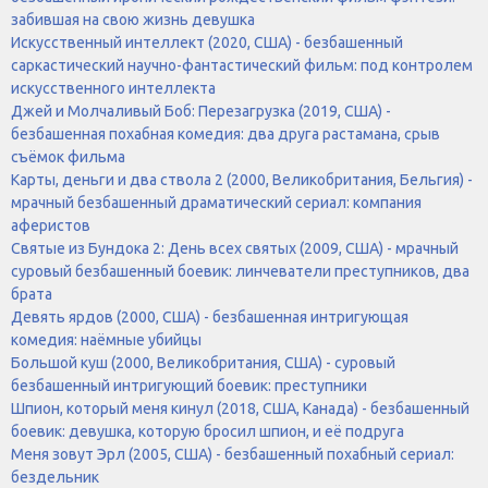
забившая на свою жизнь девушка
Искусственный интеллект (2020, США) - безбашенный
саркастический научно-фантастический фильм: под контролем
искусственного интеллекта
Джей и Молчаливый Боб: Перезагрузка (2019, США) -
безбашенная похабная комедия: два друга растамана, срыв
съёмок фильма
Карты, деньги и два ствола 2 (2000, Великобритания, Бельгия) -
мрачный безбашенный драматический сериал: компания
аферистов
Святые из Бундока 2: День всех святых (2009, США) - мрачный
суровый безбашенный боевик: линчеватели преступников, два
брата
Девять ярдов (2000, США) - безбашенная интригующая
комедия: наёмные убийцы
Большой куш (2000, Великобритания, США) - суровый
безбашенный интригующий боевик: преступники
Шпион, который меня кинул (2018, США, Канада) - безбашенный
боевик: девушка, которую бросил шпион, и её подруга
Меня зовут Эрл (2005, США) - безбашенный похабный сериал:
бездельник