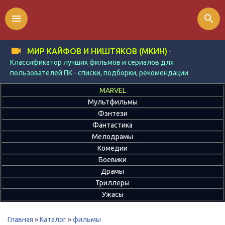
menu
search
-
МИР КАЙФОВ И НИШТЯКОВ (МКИН)
Классификатор лучших фильмов и сериалов для
пользователей ПК - списки, подборки, рекомендации
MARVEL
Мультфильмы
Фэнтези
Фантастика
Мелодрамы
Комедии
Боевики
Драмы
Триллеры
Ужасы
Главная
»
Каталог
»
фильмы