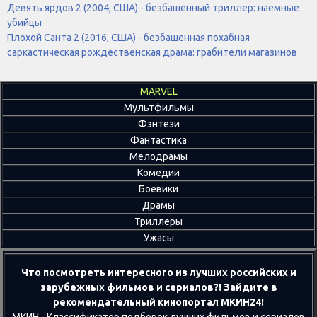
Девять ярдов 2 (2004, США) - безбашенный триллер: наёмные
убийцы
Плохой Санта 2 (2016, США) - безбашенная похабная
саркастическая рождественская драма: грабители магазинов
MARVEL
Мультфильмы
Фэнтези
Фантастика
Мелодрамы
Комедии
Боевики
Драмы
Триллеры
Ужасы
Что посмотреть интересного из лучших российских и
зарубежных фильмов и сериалов?! Зайдите в
рекомендательный кинопортал МКИН24!
МКИН - Классификатор подборок лучших фильмов и сериалов