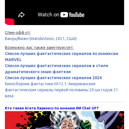
Спин-офф от:
Ванда/Вижн (WandaVision, 2021, США)
Возможно, вас также заинтересует:
Список лучших фантастических сериалов по комиксам
MARVEL
Список лучших фантастических сериалов в стиле
драматического экшн-фэнтези
Список лучших фантастических сериалов 2024
Киносборник фантастики №12.1: Американские
фантастические сериалы первой половины 20-ых годов 21
века
Кто такая Агата Харкнесс по мнению ИИ Chat GPT