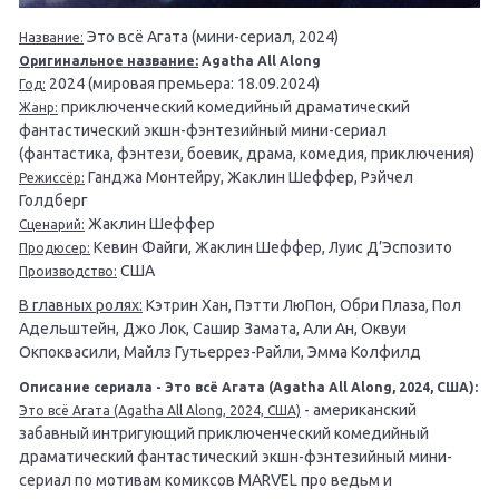
Это всё Агата (мини-сериал, 2024)
Название:
Оригинальное название:
Agatha All Along
2024 (мировая премьера: 18.09.2024)
Год:
приключенческий комедийный драматический
Жанр:
фантастический экшн-фэнтезийный мини-сериал
(фантастика, фэнтези, боевик, драма, комедия, приключения)
Ганджа Монтейру, Жаклин Шеффер, Рэйчел
Режиссёр:
Голдберг
Жаклин Шеффер
Сценарий:
Кевин Файги, Жаклин Шеффер, Луис Д’Эспозито
Продюсер:
США
Производство:
В главных ролях:
Кэтрин Хан, Пэтти ЛюПон, Обри Плаза, Пол
Адельштейн, Джо Лок, Сашир Замата, Али Ан, Оквуи
Окпоквасили, Майлз Гутьеррез-Райли, Эмма Колфилд
Описание сериала - Это всё Агата (Agatha All Along, 2024, США):
- американский
Это всё Агата (Agatha All Along, 2024, США)
забавный интригующий приключенческий комедийный
драматический фантастический экшн-фэнтезийный мини-
сериал по мотивам комиксов MARVEL про ведьм и