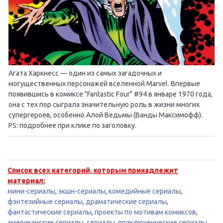
Агата Харкнесс — один из самых загадочных и
могущественных персонажей вселенной Marvel. Впервые
появившись в комиксе "Fantastic Four" #94 в январе 1970 года,
она с тех пор сыграла значительную роль в жизни многих
супергероев, особенно Алой Ведьмы (Ванды Максимофф).
PS: подробнее при клике по заголовку.
Список всех категорий, которым принадлежит
материал:
мини-сериалы
,
экшн-сериалы
,
комедийные сериалы
,
фэнтезийные сериалы
,
драматические сериалы
,
фантастические сериалы
,
проекты по мотивам комиксов
,
американские сериалы
,
сериалы
,
приключенческие сериалы
,