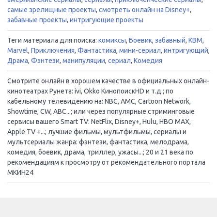
самые зрелищные проекты
,
смотреть онлайн на Disney+
,
забавные проекты
,
интригующие проекты
Теги материала для поиска:
комиксы
,
Боевик
,
забавный
,
КВМ
,
Marvel
,
Приключения
,
Фантастика
,
мини-сериал
,
интригующий
,
Драма
,
Фэнтези
,
манипуляции
,
сериал
,
Комедия
Смотрите онлайн в хорошем качестве в официальных онлайн-
кинотеатрах Рунета: ivi, Okko КинопоискHD и т.д.; по
кабельному телевидению на: NBC, AMC, Cartoon Network,
Showtime, CW, ABC...; или через популярные стриминговые
сервисы вашего Smart TV: NetFlix, Disney+, Hulu, HBO MAX,
Apple TV +...; лучшие фильмы, мультфильмы, сериалы и
мультсериалы жанра: фэнтези, фантастика, мелодрама,
комедия, боевик, драма, триллер, ужасы...; 20 и 21 века по
рекомендациям к просмотру от рекомендательного портала
МКИН24