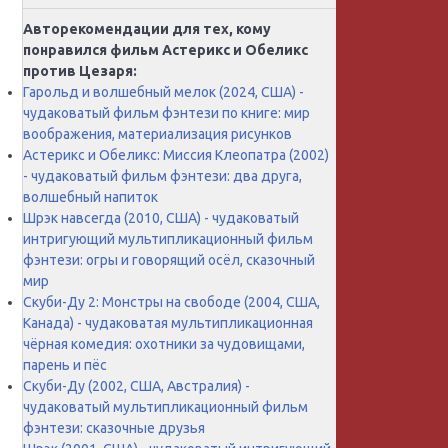
Авторекомендации для тех, кому
понравился фильм Астерикс и Обеликс
против Цезаря:
Гарольд и волшебный мелок (2024, США) -
чудаковатый фильм фэнтези по книге: мир
воображения, материализация рисунков
Астерикс и Обеликс: Миссия Клеопатра (2002)
- чудаковатый фильм фэнтези: два друга,
волшебный напиток
Шрэк навсегда (2010, США) - чудаковатый
интригующий мультипликационный фильм
фэнтези: огры и говорящий осёл, сказочный
мир
Скуби-Ду 2: Монстры на свободе (2004, США,
Канада) - чудаковатая мультипликационная
чёрная комедия: охотники за чудовищами,
парень и пёс
Скуби-Ду (2002, США, Австралия) -
чудаковатый мультипликационный фильм
фэнтези: сказочные друзья