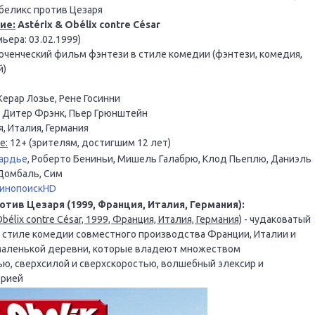
беликс против Цезаря
ие:
Astérix & Obélix contre César
ьера: 03.02.1999)
ченческий фильм фэнтези в стиле комедии (фэнтези, комедия,
й)
ерар Лозье, Рене Госинни
 Дитер Фрэнк, Пьер Грюнштейн
, Италия, Германия
е:
12+ (зрителям, достигшим 12 лет)
ардье
, Роберто Бениньи, Мишель Галабрю, Клод Пьеплю, Даниэль
 Домбаль, Сим
инопоискHD
отив Цезаря (1999, Франция, Италия, Германия):
bélix contre César, 1999, Франция, Италия, Германия)
- чудаковатый
стиле комедии совместного производства Франции, Италии и
 маленькой деревни, которые владеют множеством
ью, сверхсилой и сверхскоростью, волшебный элексир и
ерией