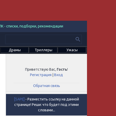
К - списки, подборки, рекомендации
Драмы
Триллеры
Ужасы
Приветствую Вас
,
Гость
!
Регистрация
|
Вход
Обратная связь
[SAPE]
- Разместить ссылку на данной
странице! Реши: что будет под этими
словами...