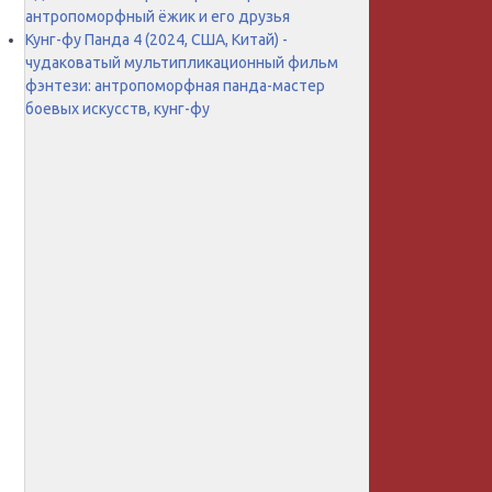
антропоморфный ёжик и его друзья
Кунг-фу Панда 4 (2024, США, Китай) -
чудаковатый мультипликационный фильм
фэнтези: антропоморфная панда-мастер
боевых искусств, кунг-фу