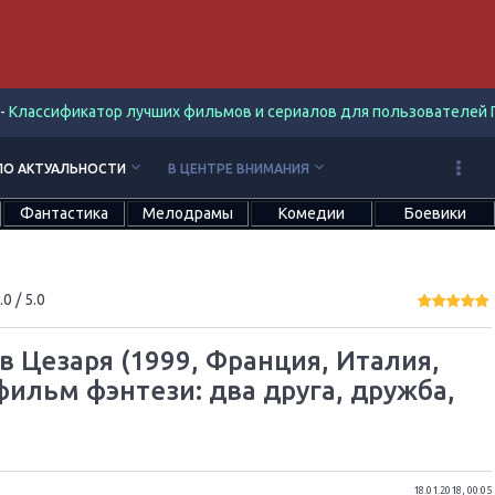
-
Классификатор лучших фильмов и сериалов для пользователей П
keyboard_arrow_down
keyboard_arrow_down
ПО АКТУАЛЬНОСТИ
В ЦЕНТРЕ ВНИМАНИЯ
Фантастика
Мелодрамы
Комедии
Боевики
.0
/ 5.0
в Цезаря (1999, Франция, Италия,
фильм фэнтези: два друга, дружба,
18.01.2018, 00:05