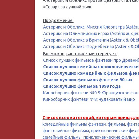
«Астерикс и Обеликс против Цезаря» стал ка
«Сезар» за лучший звук.
Продолжение:
Астерикс и Обеликс: Миссия Клеопатра (Astérix 
Астерикс на Олимпийских играх (Astérix aux jeu
Астерикс и Обеликс в Британии (Astérix & Obélix
Астерикс и Обеликс: Поднебесная (Astérix & Obé
Возможно, вас также заинтересует:
Список лучших фильмов фэнтези про Древни
Список лучших семейных приключенческ
Список лучших комедийных фильмов фэнт
Список лучших фильмов фэнтези 90-ых
Список лучших фильмов 1999 года
Киносборник фэнтези №0.5: Французское фэн
Киносборник фэнтези №8: Чудаковатый мир
Список всех категорий, которым принадл
комедийные фильмы фэнтези
,
фильмы
,
фэнт
фэнтезийные фильмы
,
приключенческие фил
семейные фильмы
,
приключенческие фильмы