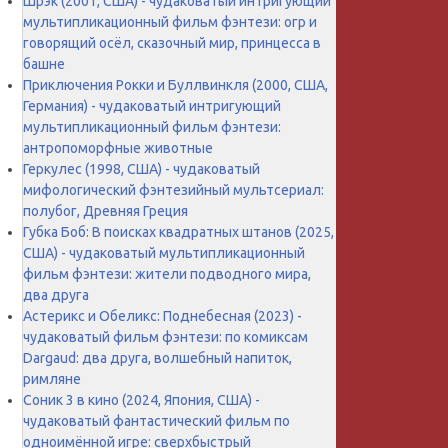
Шрэк (2001, США) - чудаковатый интригующий
мультипликационный фильм фэнтези: огр и
говорящий осёл, сказочный мир, принцесса в
башне
Приключения Рокки и Буллвинкля (2000, США,
Германия) - чудаковатый интригующий
мультипликационный фильм фэнтези:
антропоморфные животные
Геркулес (1998, США) - чудаковатый
мифологический фэнтезийный мультсериал:
полубог, Древняя Греция
Губка Боб: В поисках квадратных штанов (2025,
США) - чудаковатый мультипликационный
фильм фэнтези: жители подводного мира,
два друга
Астерикс и Обеликс: Поднебесная (2023) -
чудаковатый фильм фэнтези: по комиксам
Dargaud: два друга, волшебный напиток,
римляне
Соник 3 в кино (2024, Япония, США) -
чудаковатый фантастический фильм по
одноимённой игре: сверхбыстрый