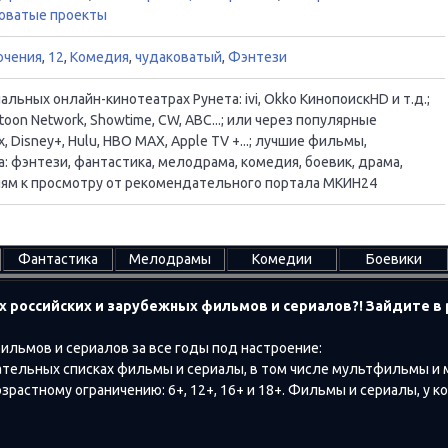
оватые проекты
ючения
,
12
,
Комедия
,
чудаковатый
,
Фэнтези
ьных онлайн-кинотеатрах Рунета: ivi, Okko КинопоискHD и т.д.;
oon Network, Showtime, CW, ABC...; или через популярные
, Disney+, Hulu, HBO MAX, Apple TV +...; лучшие фильмы,
 фэнтези, фантастика, мелодрама, комедия, боевик, драма,
ациям к просмотру от рекомендательного портала МКИН24
Фантастика
Мелодрамы
Комедии
Боевики
х российских и зарубежных фильмов и сериалов?! Зайдите 
ильмов и сериалов за все годы под настроение:
тельных списках фильмы и сериалы, в том числе мультфильмы и
растному ограничению: 6+, 12+, 16+ и 18+. Фильмы и сериалы, у к