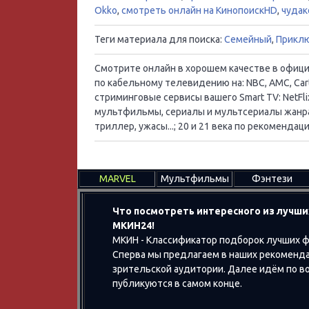
Okko
,
смотреть онлайн на КинопоискHD
,
чудак
Теги материала для поиска:
Семейный
,
Прикл
Смотрите онлайн в хорошем качестве в официал
по кабельному телевидению на: NBC, AMC, Cart
стриминговые сервисы вашего Smart TV: NetFlix
мультфильмы, сериалы и мультсериалы жанра:
триллер, ужасы...; 20 и 21 века по рекоменд
MARVEL
Мультфильмы
Фэнтези
Что посмотреть интересного из лучши
МКИН24!
МКИН - Классификатор подборок лучших ф
Сперва мы предлагаем в наших рекоменда
зрительской аудитории. Далее идём по воз
публикуются в самом конце.