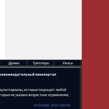
Драмы
Триллеры
Ужасы
в рекомендательный кинопортал
 мультсериалы, которые подходят любой
оторых не указано возрастное ограничение,
Archangel_Константин