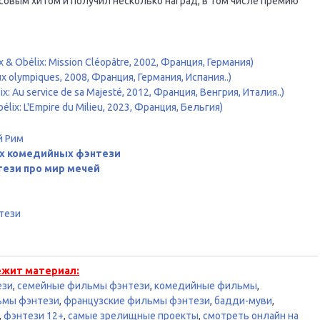
ссовым хитом и получил несколько наград, в том числе премию
& Obélix: Mission Cléopâtre, 2002, Франция, Германия)
x olympiques, 2008, Франция, Германия, Испания..)
: Au service de sa Majesté, 2012, Франция, Венгрия, Италия..)
lix: L'Empire du Milieu, 2023, Франция, Бельгия)
й Рим
их комедийных фэнтези
ези про мир мечей
тези
ежит материал:
ези
,
семейные фильмы фэнтези
,
комедийные фильмы
,
ьмы фэнтези
,
французские фильмы фэнтези
,
бадди-муви
,
,
фэнтези 12+
,
самые зрелищные проекты
,
смотреть онлайн на