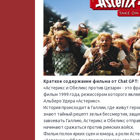
Краткое содержание фильма от Chat GPT:
«Астерикс и Обеликс против Цезаря» - это 
фильм 1999 года, режиссёром которого являе
Альберо Удера «Астерикс».
История происходит в Галлии, где живут герои
знают тайный рецепт зелья бессмертия, защи
завоевать Галлию, Астерикс и Обеликс отправ
начинают сражаться против римских войск.
Фильм полон ярких сцен и юмора, а роли Аст