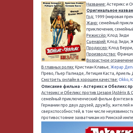
Название:
Астерикс и О
Оригинальное назван
Год:
1999 (мировая прем
Жанр:
семейный приклю
приключения, семейны
Режиссёр:
Клод Зиди
Сценарий:
Клод Зиди, Ж
Продюсер:
Клод Берри,
Производство:
Франция
Возрастное ограничени
В главных ролях:
Кристиан Клавье,
Жерар Деп
Прево, Пьер Палмаде, Летиция Каста, Ариель
Смотреть онлайн в хорошем качестве:
Okko
,
К
Описание фильма - Астерикс и Обеликс пр
Астерикс и Обеликс против Цезаря (Astérix & O
семейный приключенческий фильм фэнтези в 
Германии про двух друзей, дружбу, жителей
сверхспособностей, в том числе неуязвимост
противостояние захватчикам из Римской имп