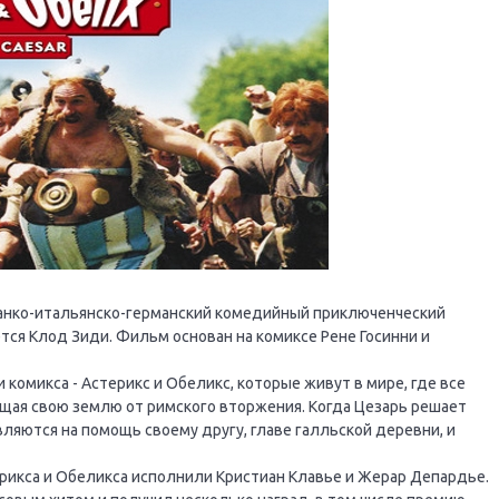
франко-итальянско-германский комедийный приключенческий
тся Клод Зиди. Фильм основан на комиксе Рене Госинни и
 комикса - Астерикс и Обеликс, которые живут в мире, где все
щая свою землю от римского вторжения. Когда Цезарь решает
ляются на помощь своему другу, главе галльской деревни, и
ерикса и Обеликса исполнили Кристиан Клавье и Жерар Депардье.