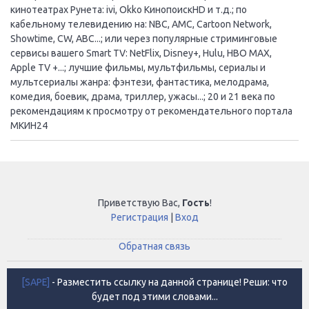
кинотеатрах Рунета: ivi, Okko КинопоискHD и т.д.; по
кабельному телевидению на: NBC, AMC, Cartoon Network,
Showtime, CW, ABC...; или через популярные стриминговые
сервисы вашего Smart TV: NetFlix, Disney+, Hulu, HBO MAX,
Apple TV +...; лучшие фильмы, мультфильмы, сериалы и
мультсериалы жанра: фэнтези, фантастика, мелодрама,
комедия, боевик, драма, триллер, ужасы...; 20 и 21 века по
рекомендациям к просмотру от рекомендательного портала
МКИН24
Приветствую Вас
,
Гость
!
Регистрация
|
Вход
Обратная связь
[SAPE]
- Разместить ссылку на данной странице! Реши: что
будет под этими словами...