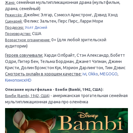
семейная мультипликационная драма (мультфильм,
Жанр:
драма, семейный)
Джеймс Элгар, Сэмюэл Армстронг, Дэвид Хэнд
Режиссёр:
Феликс Зальтен, Перс Пирс, Ларри Мори
Сценарий:
Продюсер:
Уолт Дисней
США
Производство:
0+ (для любой зрительской
Возрастное ограничение:
аудитории)
Героев озвучивали:
Харди Олбрайт, Стэн Александр, Бобетт
Одри, Питер Бен, Тельма Бордман, Джанет Чэпман, Джинн
Кристи, Долин Брэмстон Кук, Мэрион Дарлингтон, Тим Дэвис
Смотреть онлайн в хорошем качестве:
ivi
,
Okko
,
MEGOGO
,
КинопоискHD
Описание мультфильма - Бэмби (Bambi, 1942, США):
- американская трогательная семейная
Бэмби (Bambi, 1942, США)
мультипликационная драма про оленёнка