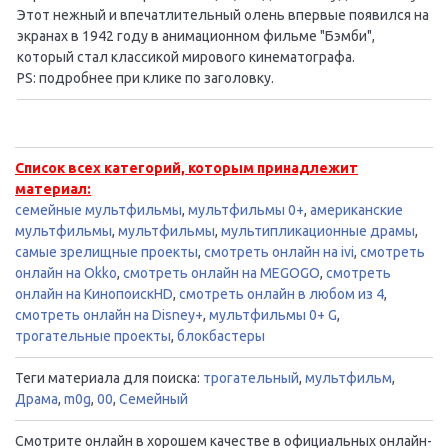
Этот нежный и впечатлительный олень впервые появился на
экранах в 1942 году в анимационном фильме "Бэмби",
который стал классикой мирового кинематографа.
PS: подробнее при клике по заголовку.
Список всех категорий, которым принадлежит
материал:
семейные мультфильмы
,
мультфильмы 0+
,
американские
мультфильмы
,
мультфильмы
,
мультипликационные драмы
,
самые зрелищные проекты
,
смотреть онлайн на ivi
,
смотреть
онлайн на Okko
,
смотреть онлайн на MEGOGO
,
смотреть
онлайн на КинопоискHD
,
смотреть онлайн в любом из 4
,
смотреть онлайн на Disney+
,
мультфильмы 0+ G
,
трогательные проекты
,
блокбастеры
Теги материала для поиска:
трогательный
,
мультфильм
,
Драма
,
m0g
,
00
,
Семейный
Смотрите онлайн в хорошем качестве в официальных онлайн-