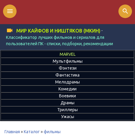
menu
search
-
МИР КАЙФОВ И НИШТЯКОВ (МКИН)
Классификатор лучших фильмов и сериалов для
пользователей ПК - списки, подборки, рекомендации
MARVEL
Мультфильмы
Фэнтези
Фантастика
Мелодрамы
Комедии
Боевики
Драмы
Триллеры
Ужасы
Главная
»
Каталог
»
фильмы