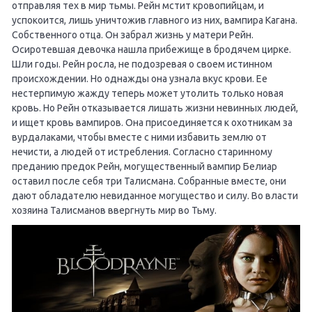
отправляя тех в мир тьмы. Рейн мстит кровопийцам, и
успокоится, лишь уничтожив главного из них, вампира Кагана.
Собственного отца. Он забрал жизнь у матери Рейн.
Осиротевшая девочка нашла прибежище в бродячем цирке.
Шли годы. Рейн росла, не подозревая о своем истинном
происхождении. Но однажды она узнала вкус крови. Ее
нестерпимую жажду теперь может утолить только новая
кровь. Но Рейн отказывается лишать жизни невинных людей,
и ищет кровь вампиров. Она присоединяется к охотникам за
вурдалаками, чтобы вместе с ними избавить землю от
нечисти, а людей от истребления. Согласно старинному
преданию предок Рейн, могущественный вампир Белиар
оставил после себя три Талисмана. Собранные вместе, они
дают обладателю невиданное могущество и силу. Во власти
хозяина Талисманов ввергнуть мир во Тьму.