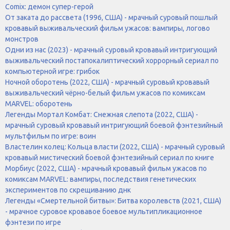
Comix: демон супер-герой
От заката до рассвета (1996, США) - мрачный суровый пошлый
кровавый выживальческий фильм ужасов: вампиры, логово
монстров
Одни из нас (2023) - мрачный суровый кровавый интригующий
выживальческий постапокалиптический хоррорный сериал по
компьютерной игре: грибок
Ночной оборотень (2022, США) - мрачный суровый кровавый
выживальческий чёрно-белый фильм ужасов по комиксам
MARVEL: оборотень
Легенды Мортал Комбат: Снежная слепота (2022, США) -
мрачный суровый кровавый интригующий боевой фэнтезийный
мультфильм по игре: воин
Властелин колец: Кольца власти (2022, США) - мрачный суровый
кровавый мистический боевой фэнтезийный сериал по книге
Морбиус (2022, США) - мрачный кровавый фильм ужасов по
комиксам MARVEL: вампиры, последствия генетических
экспериментов по скрещиванию днк
Легенды «Смертельной битвы»: Битва королевств (2021, США)
- мрачное суровое кровавое боевое мультипликационное
фэнтези по игре