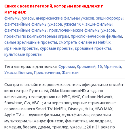
Список всех категорий, которым принадлежит
материал:
фильмы
,
ужасы
,
американские фильмы ужасов
,
экшн-хорроры
,
фэнтезийные фильмы ужасов
,
ужасы 16+
,
экшн-фильмы
,
фэнтезийные фильмы
,
приключенческие фильмы ужасов
,
проекты по компьютерным играм
,
приключенческие фильмы
,
самые зрелищные проекты
,
смотреть онлайн на NetFlix
,
мрачные проекты
,
суровые проекты
,
кровавые проекты
,
культовые проекты
Теги материала для поиска:
Суровый
,
Кровавый
,
16
,
Мрачный
,
Ужасы
,
Боевик
,
Приключения
,
Фэнтези
Смотрите онлайн в хорошем качестве в официальных онлайн-
кинотеатрах Рунета: ivi, Okko КинопоискHD и т.д.; по
кабельному телевидению на: NBC, AMC, Cartoon Network,
Showtime, CW, ABC...; или через популярные стриминговые
сервисы вашего Smart TV: NetFlix, Disney+, Hulu, HBO MAX,
Apple TV +...; лучшие фильмы, мультфильмы, сериалы и
мультсериалы жанра: фэнтези, фантастика, мелодрама,
комедия, боевик, драма, триллер, ужасы...; 20 и 21 века по