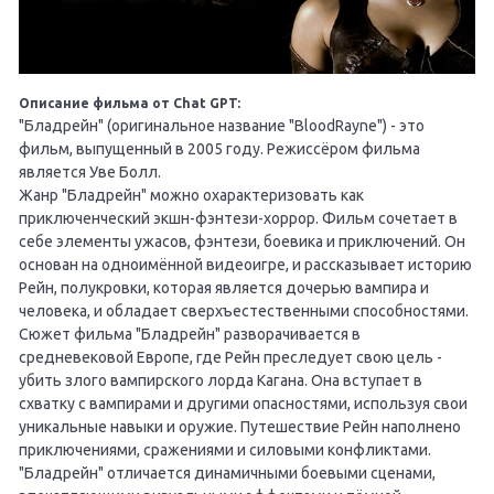
Описание фильма от Chat GPT:
"Бладрейн" (оригинальное название "BloodRayne") - это
фильм, выпущенный в 2005 году. Режиссёром фильма
является Уве Болл.
Жанр "Бладрейн" можно охарактеризовать как
приключенческий экшн-фэнтези-хоррор. Фильм сочетает в
себе элементы ужасов, фэнтези, боевика и приключений. Он
основан на одноимённой видеоигре, и рассказывает историю
Рейн, полукровки, которая является дочерью вампира и
человека, и обладает сверхъестественными способностями.
Сюжет фильма "Бладрейн" разворачивается в
средневековой Европе, где Рейн преследует свою цель -
убить злого вампирского лорда Кагана. Она вступает в
схватку с вампирами и другими опасностями, используя свои
уникальные навыки и оружие. Путешествие Рейн наполнено
приключениями, сражениями и силовыми конфликтами.
"Бладрейн" отличается динамичными боевыми сценами,