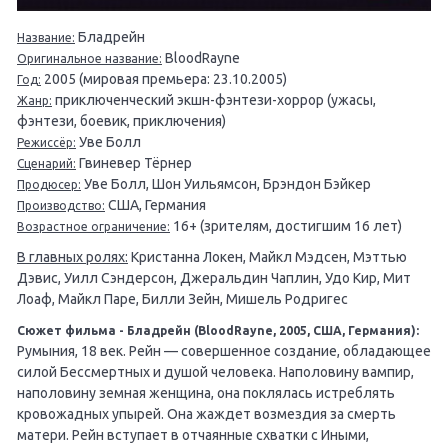
Бладрейн
Название:
BloodRayne
Оригинальное название:
2005 (мировая премьера: 23.10.2005)
Год:
приключенческий экшн-фэнтези-хоррор (ужасы,
Жанр:
фэнтези, боевик, приключения)
Уве Болл
Режиссёр:
Гвиневер Тёрнер
Сценарий:
Уве Болл, Шон Уильямсон, Брэндон Бэйкер
Продюсер:
США, Германия
Производство:
16+ (зрителям, достигшим 16 лет)
Возрастное ограничение:
В главных ролях:
Кристанна Локен, Майкл Мэдсен, Мэттью
Дэвис, Уилл Сэндерсон, Джеральдин Чаплин, Удо Кир, Мит
Лоаф, Майкл Паре, Билли Зейн, Мишель Родригес
Сюжет фильма - Бладрейн (BloodRayne, 2005, США, Германия):
Румыния, 18 век. Рейн — совершенное создание, обладающее
силой Бессмертных и душой человека. Наполовину вампир,
наполовину земная женщина, она поклялась истреблять
кровожадных упырей. Она жаждет возмездия за смерть
матери. Рейн вступает в отчаянные схватки с Иными,