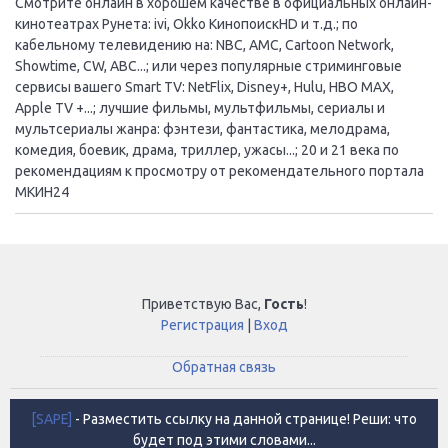
Смотрите онлайн в хорошем качестве в официальных онлайн-
кинотеатрах Рунета: ivi, Okko КинопоискHD и т.д.; по
кабельному телевидению на: NBC, AMC, Cartoon Network,
Showtime, CW, ABC...; или через популярные стриминговые
сервисы вашего Smart TV: NetFlix, Disney+, Hulu, HBO MAX,
Apple TV +...; лучшие фильмы, мультфильмы, сериалы и
мультсериалы жанра: фэнтези, фантастика, мелодрама,
комедия, боевик, драма, триллер, ужасы...; 20 и 21 века по
рекомендациям к просмотру от рекомендательного портала
МКИН24
Приветствую Вас
,
Гость
!
Регистрация
|
Вход
Обратная связь
[SAPE]
- Разместить ссылку на данной странице! Реши: что
будет под этими словами...