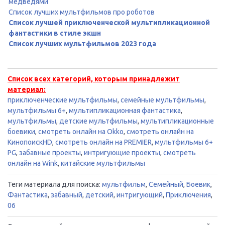
медведями
Список лучших мультфильмов про роботов
Список лучшей приключенческой мультипликационной
фантастики в стиле экшн
Список лучших мультфильмов 2023 года
Список всех категорий, которым принадлежит
материал:
приключенческие мультфильмы
,
семейные мультфильмы
,
мультфильмы 6+
,
мультипликационная фантастика
,
мультфильмы
,
детские мультфильмы
,
мультипликационные
боевики
,
смотреть онлайн на Okko
,
смотреть онлайн на
КинопоискHD
,
смотреть онлайн на PREMIER
,
мультфильмы 6+
PG
,
забавные проекты
,
интригующие проекты
,
смотреть
онлайн на Wink
,
китайские мультфильмы
Теги материала для поиска:
мультфильм
,
Семейный
,
Боевик
,
Фантастика
,
забавный
,
детский
,
интригующий
,
Приключения
,
06