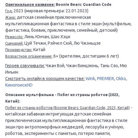
Оригинальное название:
Boonie Bears: Guardian Code
2023 (мировая премьера: 22.01.2023)
Год:
детская семейная приключенческая
Жанр:
мультипликационная фантастика в стиле экшн (мультфильм,
фантастика, боевик, приключения, семейный, детский)
Линь Юнчан, Шао Хэци
Режиссёр:
Цуй Течжи, Рэйчел Сюй, Лю Чжэньцзе
Сценарий:
Китай
Производство:
6+ (зрителям, достигшим 6 лет)
Возрастное ограничение:
Героев озвучивали:
Чжан Вэй, Чжан Бинцзюнь, Тань Сяо, Мю
Инъин
Смотреть онлайн в хорошем качестве:
Wink
,
PREMIER
,
Okko
,
КинопоискHD
Описание мультфильма - Побег из страны роботов (2023,
Китай):
-
Побег из страны роботов (Boonie Bears: Guardian Code, 2023, Китай)
китайская забавная интригующая детская семейная
приключенческая мультипликационная фантастика в стиле
экшн про антропоморфных медведей, лесоруба и учёную,
роботов, эксперименты с памятью, потерю памяти,