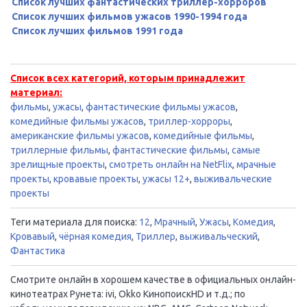
Список лучших фантастических триллер-хорроров
Список лучших фильмов ужасов 1990-1994 года
Список лучших фильмов 1991 года
Список всех категорий, которым принадлежит
материал:
фильмы
,
ужасы
,
фантастические фильмы ужасов
,
комедийные фильмы ужасов
,
триллер-хорроры
,
американские фильмы ужасов
,
комедийные фильмы
,
триллерные фильмы
,
фантастические фильмы
,
самые
зрелищные проекты
,
смотреть онлайн на NetFlix
,
мрачные
проекты
,
кровавые проекты
,
ужасы 12+
,
выживальческие
проекты
Теги материала для поиска:
12
,
Мрачный
,
Ужасы
,
Комедия
,
Кровавый
,
чёрная комедия
,
Триллер
,
выживальческий
,
Фантастика
Смотрите онлайн в хорошем качестве в официальных онлайн-
кинотеатрах Рунета: ivi, Okko КинопоискHD и т.д.; по