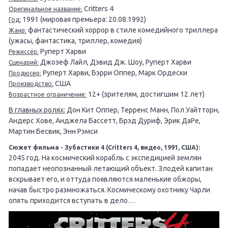
Critters 4
Оригинальное название:
1991 (мировая премьера: 20.08.1992)
Год:
фантастический хоррор в стиле комедийного триллера
Жанр:
(ужасы, фантастика, триллер, комедия)
Руперт Харви
Режиссёр:
Джозеф Лайл, Дэвид Дж. Шоу, Руперт Харви
Сценарий:
Руперт Харви, Бэрри Оппер, Марк Ордески
Продюсер:
США
Производство:
12+ (зрителям, достигшим 12 лет)
Возрастное ограничение:
В главных ролях:
Дон Кит Оппер, Терренс Манн, Пол Уайтторн,
Андерс Хове, Анджела Бассетт, Брэд Дуриф, Эрик ДаРе,
Мартин Бесвик, Энн Рэмси
Сюжет фильма - Зубастики 4 (Critters 4, видео, 1991, США):
2045 год. На космический корабль с экспедицией землян
попадает неопознанный летающий объект. Злодей капитан
вскрывает его, и оттуда появляются маленькие обжоры,
начав быстро размножаться. Космическому охотнику Чарли
опять приходится вступать в дело…