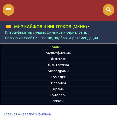
menu
search
-
МИР КАЙФОВ И НИШТЯКОВ (МКИН)
Классификатор лучших фильмов и сериалов для
пользователей ПК - списки, подборки, рекомендации
MARVEL
Мультфильмы
Фэнтези
Фантастика
Мелодрамы
Комедии
Боевики
Драмы
Триллеры
Ужасы
Главная
»
Каталог
»
фильмы