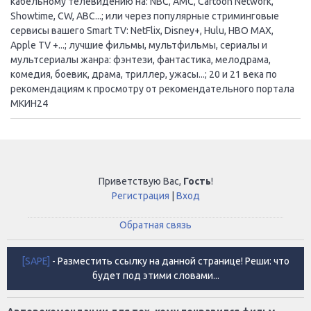
кабельному телевидению на: NBC, AMC, Cartoon Network,
Showtime, CW, ABC...; или через популярные стриминговые
сервисы вашего Smart TV: NetFlix, Disney+, Hulu, HBO MAX,
Apple TV +...; лучшие фильмы, мультфильмы, сериалы и
мультсериалы жанра: фэнтези, фантастика, мелодрама,
комедия, боевик, драма, триллер, ужасы...; 20 и 21 века по
рекомендациям к просмотру от рекомендательного портала
МКИН24
Приветствую Вас
,
Гость
!
Регистрация
|
Вход
Обратная связь
[SAPE]
- Разместить ссылку на данной странице! Реши: что
будет под этими словами...