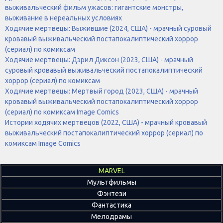
выживальческий фильм ужасов: гигантские монстры,
выживание в нереальных условиях
Ходячие мертвецы: Выжившие (2024, США) - мрачный суровый
кровавый выживальческий постапокалиптический хоррор
(сериал) по комиксам
Ходячие мертвецы: Дэрил Диксон (2023, США) - мрачный
суровый кровавый выживальческий постапокалиптический
хоррор (сериал) по комиксам
Ходячие мертвецы: Мертвый город (2023, США) - мрачный
кровавый выживальческий постапокалиптический хоррор
(сериал) по комиксам Image Comics
Истории ходячих мертвецов (2022, США) - мрачный кровавый
выживальческий постапокалиптический хоррор (сериал) по
комиксам Image Comics
MARVEL
Мультфильмы
Фэнтези
Фантастика
Мелодрамы