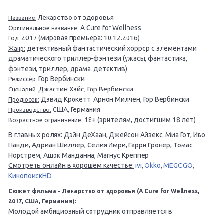
Лекарство от здоровья
Название:
A Cure for Wellness
Оригинальное название:
2017 (мировая премьера: 10.12.2016)
Год:
детективный фантастический хоррор с элементами
Жанр:
драматического триллер-фэнтези (ужасы, фантастика,
фэнтези, триллер, драма, детектив)
Гор Вербински
Режиссёр:
Джастин Хэйс, Гор Вербински
Сценарий:
Дэвид Крокетт, Арнон Милчен, Гор Вербински
Продюсер:
США, Германия
Производство:
18+ (зрителям, достигшим 18 лет)
Возрастное ограничение:
В главных ролях:
Дэйн ДеХаан, Джейсон Айзекс, Миа Гот, Иво
Нанди, Адриан Шиллер, Селия Имри, Гарри Гронер, Томас
Норстрем, Ашок Манданна, Магнус Креппер
Смотреть онлайн в хорошем качестве:
ivi
,
Okko
,
MEGOGO
,
КинопоискHD
Сюжет фильма - Лекарство от здоровья (A Cure for Wellness,
2017, США, Германия):
Молодой амбициозный сотрудник отправляется в