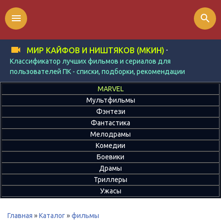
menu
search
-
МИР КАЙФОВ И НИШТЯКОВ (МКИН)
Классификатор лучших фильмов и сериалов для
пользователей ПК - списки, подборки, рекомендации
MARVEL
Мультфильмы
Фэнтези
Фантастика
Мелодрамы
Комедии
Боевики
Драмы
Триллеры
Ужасы
Главная
»
Каталог
»
фильмы