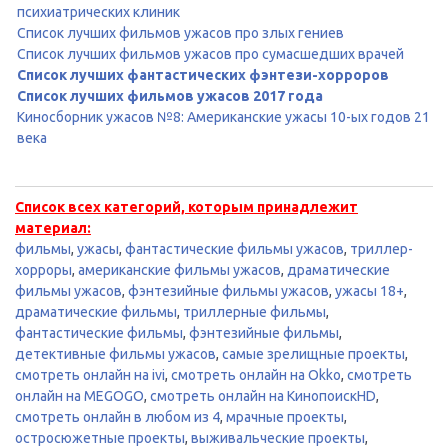
психиатрических клиник
Список лучших фильмов ужасов про злых гениев
Список лучших фильмов ужасов про сумасшедших врачей
Список лучших фантастических фэнтези-хорроров
Список лучших фильмов ужасов 2017 года
Киносборник ужасов №8: Американские ужасы 10-ых годов 21
века
Список всех категорий, которым принадлежит
материал:
фильмы
,
ужасы
,
фантастические фильмы ужасов
,
триллер-
хорроры
,
американские фильмы ужасов
,
драматические
фильмы ужасов
,
фэнтезийные фильмы ужасов
,
ужасы 18+
,
драматические фильмы
,
триллерные фильмы
,
фантастические фильмы
,
фэнтезийные фильмы
,
детективные фильмы ужасов
,
самые зрелищные проекты
,
смотреть онлайн на ivi
,
смотреть онлайн на Okko
,
смотреть
онлайн на MEGOGO
,
смотреть онлайн на КинопоискHD
,
смотреть онлайн в любом из 4
,
мрачные проекты
,
остросюжетные проекты
,
выживальческие проекты
,