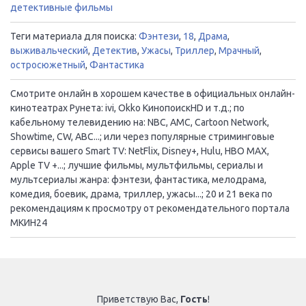
детективные фильмы
Теги материала для поиска:
Фэнтези
,
18
,
Драма
,
выживальческий
,
Детектив
,
Ужасы
,
Триллер
,
Мрачный
,
остросюжетный
,
Фантастика
Смотрите онлайн в хорошем качестве в официальных онлайн-
кинотеатрах Рунета: ivi, Okko КинопоискHD и т.д.; по
кабельному телевидению на: NBC, AMC, Cartoon Network,
Showtime, CW, ABC...; или через популярные стриминговые
сервисы вашего Smart TV: NetFlix, Disney+, Hulu, HBO MAX,
Apple TV +...; лучшие фильмы, мультфильмы, сериалы и
мультсериалы жанра: фэнтези, фантастика, мелодрама,
комедия, боевик, драма, триллер, ужасы...; 20 и 21 века по
рекомендациям к просмотру от рекомендательного портала
МКИН24
Приветствую Вас
,
Гость
!