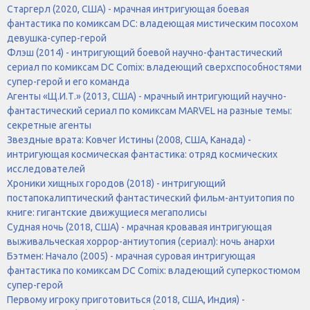
Старгерл (2020, США) - мрачная интригующая боевая
фантастика по комиксам DC: владеющая мистическим посохом
девушка-супер-герой
Флэш (2014) - интригующий боевой научно-фантастический
сериал по комиксам DC Comix: владеющий сверхспособностями
супер-герой и его команда
Агенты «Щ.И.Т.» (2013, США) - мрачный интригующий научно-
фантастический сериал по комиксам MARVEL на разные темы:
секретные агенты
Звездные врата: Ковчег Истины (2008, США, Канада) -
интригующая космическая фантастика: отряд космических
исследователей
Хроники хищных городов (2018) - интригующий
постапокалиптический фантастический фильм-антуитопия по
книге: гигантские движущиеся мегаполисы
Судная ночь (2018, США) - мрачная кровавая интригующая
выживальческая хоррор-антиутопия (сериал): ночь анархи
Бэтмен: Начало (2005) - мрачная суровая интригующая
фантастика по комиксам DC Comix: владеющий суперкостюмом
супер-герой
Первому игроку приготовиться (2018, США, Индия) -