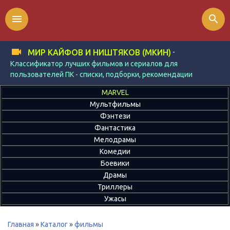
menu
search
-
МИР КАЙФОВ И НИШТЯКОВ (МКИН)
Классификатор лучших фильмов и сериалов для
пользователей ПК - списки, подборки, рекомендации
MARVEL
Мультфильмы
Фэнтези
Фантастика
Мелодрамы
Комедии
Боевики
Драмы
Триллеры
Ужасы
Главная
»
Каталог
»
фильмы