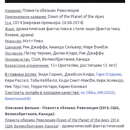
Планета обезьян: Революция
Название:
Dawn of the Planet of the Apes
Оригинальное название:
2014 (мировая премьера: 26.06.2014)
Год:
драматическая фантастика в стиле экшн (фантастика,
Жанр:
боевик, драма)
Мэтт Ривз
Режиссёр:
Рик Джаффа, Аманда Сильвер, Марк Бомбэк
Сценарий:
Питер Чернин, Дилан Кларк, Рик Джаффа
Продюсер:
США, Великобритания, Канада
Производство:
12+ (зрителям, достигшим 12 лет)
Возрастное ограничение:
В главных ролях:
Энди Серкис, Джейсон Кларк,
Гари Олдман
,
Кери Рассел, Тоби Кеббелл, Коди Смит-МакФи, Кирк Асеведо,
Ник Тёрстон, Терри Нотари, Карин Коновал
Смотреть онлайн в хорошем качестве:
ivi
,
Okko
,
MEGOGO
,
КинопоискHD
Описание фильма - Планета обезьян: Революция (2014, США,
Великобритания, Канада):
Планета обезьян: Революция (Dawn of the Planet of the Apes, 2014,
- драматический фантастический
США, Великобритания, Канада)