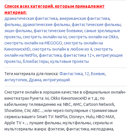
Список всех категорий, которым принадлежит
материал:
драматическая фантастика
,
американская фантастика
,
фильмы
,
драматические фильмы
,
фантастические фильмы
,
экшн-фильмы
,
фантастические боевики
,
самые зрелищные
проекты
,
смотреть онлайн на ivi
,
смотреть онлайн на Okko
,
смотреть онлайн на MEGOGO
,
смотреть онлайн на
КинопоискHD
,
смотреть онлайн в любом из 4
,
смотреть
онлайн на NetFlix
,
фантастика
,
фантастика 12+
,
интригующие
проекты
,
блокбастеры
,
культовые проекты
Теги материала для поиска:
Фантастика
,
12
,
Боевик
,
антиутопия
,
Драма
,
интригующий
Смотрите онлайн в хорошем качестве в официальных онлайн-
кинотеатрах Рунета: ivi, Okko КинопоискHD и т.д.; по
кабельному телевидению на: NBC, AMC, Cartoon Network,
Showtime, CW, ABC...; или через популярные стриминговые
сервисы вашего Smart TV: NetFlix, Disney+, Hulu, HBO MAX,
Apple TV +...; лучшие фильмы, мультфильмы, сериалы и
мультсериалы жанра: фэнтези, фантастика, мелодрама,