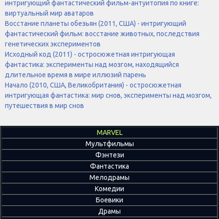
интригующий фантастический фильм-антуитопия по книге:
виртуальный мир аватаров
Восстание планеты обезьян (2011, США) - интригующий
фантастический фильм: восстание животных, последствия
генетических экспериментов
Исходный код (2011) - остросюжетная интригующая
фантастика: эксперименты над мозгом, находящийся
длительное время в мире иллюзий парень
Начало (2010, США, Великобритания) - остросюжетная
интригующая фантастика: мир снов, эксперименты над мозгом,
путешествия в мир снов
MARVEL
Мультфильмы
Фэнтези
Фантастика
Мелодрамы
Комедии
Боевики
Драмы