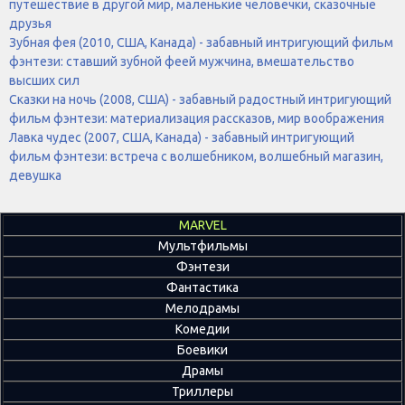
путешествие в другой мир, маленькие человечки, сказочные
друзья
Зубная фея (2010, США, Канада) - забавный интригующий фильм
фэнтези: ставший зубной феей мужчина, вмешательство
высших сил
Сказки на ночь (2008, США) - забавный радостный интригующий
фильм фэнтези: материализация рассказов, мир воображения
Лавка чудес (2007, США, Канада) - забавный интригующий
фильм фэнтези: встреча с волшебником, волшебный магазин,
девушка
MARVEL
Мультфильмы
Фэнтези
Фантастика
Мелодрамы
Комедии
Боевики
Драмы
Триллеры