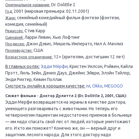
Dr. Dolittle 2
Оригинальное название:
2001 (мировая премьера: 02.11.2001)
Год:
семейный комедийный фильм фэнтези (фэнтези,
Жанр:
комедия, семейный)
Стив Карр
Режиссёр:
Ларри Левин, Хью Лофтинг
Сценарий:
Джон Дэвис, Мишель Императо, Нил А. Мачлиз
Продюсер:
США
Производство:
12+ (зрителям, достигшим 12 лет)
Возрастное ограничение:
В главных ролях:
Эдди Мёрфи
, Кристен Уилсон, Рэйвен, Кайла
Прэтт, Лиль Зейн, Дениз Дауз, Джеймс Эйври, Элэйн Тэйлор,
Энди Рихтер, Кевин Поллак
Смотреть онлайн в хорошем качестве:
ivi
,
Okko
,
MEGOGO
Сюжет фильма - Доктор Дулиттл 2 (Dr. Dolittle 2, 2001, США):
Эдди Мерфи возвращается на экраны в качестве доктора,
умеющего разговаривать с животными. Но теперь его
четвероногим пациентам недостаточно приемов в больнице
— им надо спасать свой лес от людей, которые уничтожают
его. И кто им поможет? Конечно же, он — верный друг и
защитник лесного народа. Для этого доктору надо