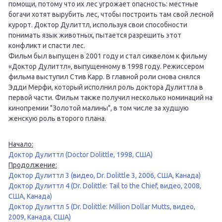
помощи, потому что их лес угрожает опасность: местные
богачи хотят вырубить лес, чтобы построить там свой лесной
курорт. Доктор Дулиттл, используя свои способности
понимать язык животных, пытается разрешить этот
конфликт и спасти лес.
Фильм был выпущен в 2001 году и стал сиквелом к фильму
«Доктор Дулиттл», выпущенному в 1998 году. Режиссером
фильма выступил Стив Карр. В главной роли снова снялся
Эдди Мерфи, который исполнил роль доктора Дулиттла в
первой части. Фильм также получил несколько номинаций на
кинопремии "Золотой малины", в том числе за худшую
женскую роль второго плана.
Начало:
Доктор Дулиттл (Doctor Dolittle, 1998, США)
Продолжение:
Доктор Дулиттл 3 (видео, Dr. Dolittle 3, 2006, США, Канада)
Доктор Дулиттл 4 (Dr. Dolittle: Tail to the Chief, видео, 2008,
США, Канада)
Доктор Дулиттл 5 (Dr. Dolittle: Million Dollar Mutts, видео,
2009, Канада, США)