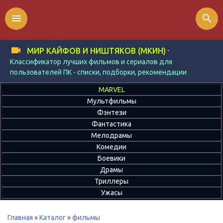
menu
search
-
МИР КАЙФОВ И НИШТЯКОВ (МКИН)
Классификатор лучших фильмов и сериалов для
пользователей ПК - списки, подборки, рекомендации
MARVEL
Мультфильмы
Фэнтези
Фантастика
Мелодрамы
Комедии
Боевики
Драмы
Триллеры
Ужасы
Главная
»
Каталог
»
фильмы