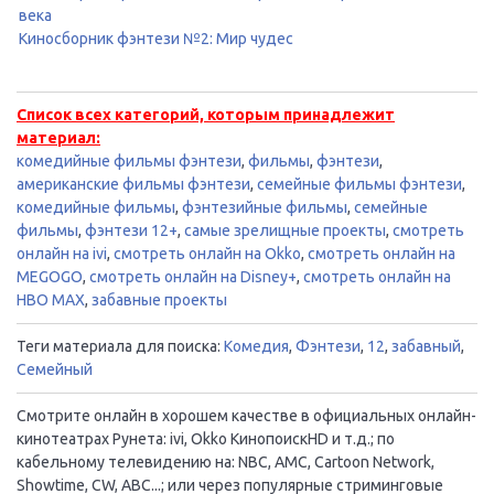
века
Киносборник фэнтези №2: Мир чудес
Список всех категорий, которым принадлежит
материал:
комедийные фильмы фэнтези
,
фильмы
,
фэнтези
,
американские фильмы фэнтези
,
семейные фильмы фэнтези
,
комедийные фильмы
,
фэнтезийные фильмы
,
семейные
фильмы
,
фэнтези 12+
,
самые зрелищные проекты
,
смотреть
онлайн на ivi
,
смотреть онлайн на Okko
,
смотреть онлайн на
MEGOGO
,
смотреть онлайн на Disney+
,
смотреть онлайн на
HBO MAX
,
забавные проекты
Теги материала для поиска:
Комедия
,
Фэнтези
,
12
,
забавный
,
Семейный
Смотрите онлайн в хорошем качестве в официальных онлайн-
кинотеатрах Рунета: ivi, Okko КинопоискHD и т.д.; по
кабельному телевидению на: NBC, AMC, Cartoon Network,
Showtime, CW, ABC...; или через популярные стриминговые