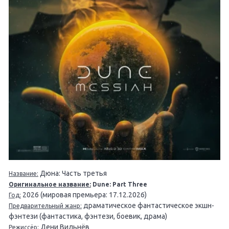
Дюна: Часть третья
Название:
Оригинальное название:
Dune: Part Three
2026 (мировая премьера: 17.12.2026)
Год:
драматическое фантастическое экшн-
Предварительный жанр:
фэнтези (фантастика, фэнтези, боевик, драма)
Дени Вильнёв
Режиссёр: