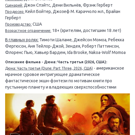
Джон Спэйтс, Дени Вильнёв, Фрэнк Герберт
Сценарий:
Кейл Бойтер, Джозеф М. Караччоло мл., Брайан
Продюсер:
Герберт
США
Производство:
18+ (зрителям, достигшим 18 лет)
Возрастное ограничение:
В главных ролях:
Тимоти Шаламе, Джейсон Момоа, Ребекка
Фергюсон, Аня Тейлор-Джой, Зендея, Роберт Паттинсон,
Флоренс Пью, Хавьер Бардем, Ida Brooke, Nakoa-Wolf Momoa
Описание фильма - Дюна: Часть третья (2026, США):
- американское
Дюна: Часть третья (Dune: Part Three, 2026, США)
мрачное суровое интригующее драматическое
фантастическое экшн-фэнтези по мотивам книги про
пустынную планету и владеющих сверхспособностями