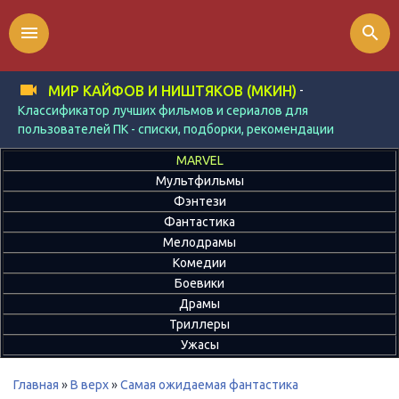
menu
search
-
МИР КАЙФОВ И НИШТЯКОВ (МКИН)
Классификатор лучших фильмов и сериалов для
пользователей ПК - списки, подборки, рекомендации
MARVEL
Мультфильмы
Фэнтези
Фантастика
Мелодрамы
Комедии
Боевики
Драмы
Триллеры
Ужасы
Главная
»
В верх
»
Самая ожидаемая фантастика