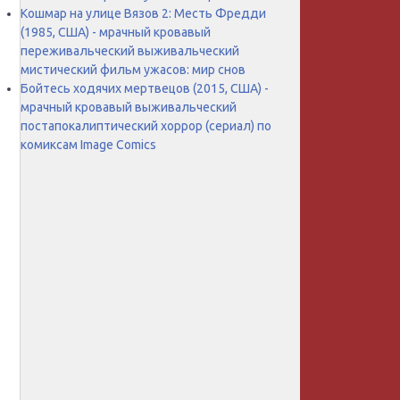
Кошмар на улице Вязов 2: Месть Фредди
(1985, США) - мрачный кровавый
переживальческий выживальческий
мистический фильм ужасов: мир снов
Бойтесь ходячих мертвецов (2015, США) -
мрачный кровавый выживальческий
постапокалиптический хоррор (сериал) по
комиксам Image Comics