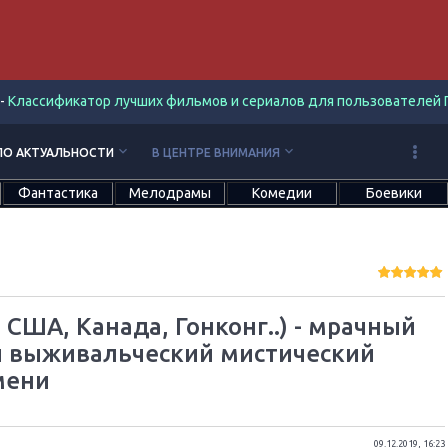
-
Классификатор лучших фильмов и сериалов для пользователей П
keyboard_arrow_down
keyboard_arrow_down
ПО АКТУАЛЬНОСТИ
В ЦЕНТРЕ ВНИМАНИЯ
Фантастика
Мелодрамы
Комедии
Боевики
 США, Канада, Гонконг..) - мрачный
 выживальческий мистический
мени
09.12.2019, 16:23