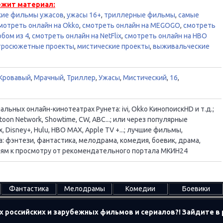
ежит материал:
кие фильмы ужасов
,
ужасы 16+
,
триллерные фильмы
,
самые
мотреть онлайн на Okko
,
смотреть онлайн на MEGOGO
,
смотреть
бом из 4
,
смотреть онлайн на NetFlix
,
смотреть онлайн на HBO
тросюжетные проекты
,
мистические проекты
,
выживальческие
Кровавый
,
Мрачный
,
Триллер
,
Ужасы
,
Мистический
,
16
,
ьных онлайн-кинотеатрах Рунета: ivi, Okko КинопоискHD и т.д.;
oon Network, Showtime, CW, ABC...; или через популярные
, Disney+, Hulu, HBO MAX, Apple TV +...; лучшие фильмы,
 фэнтези, фантастика, мелодрама, комедия, боевик, драма,
ациям к просмотру от рекомендательного портала МКИН24
Фантастика
Мелодрамы
Комедии
Боевики
х российских и зарубежных фильмов и сериалов?! Зайдите 