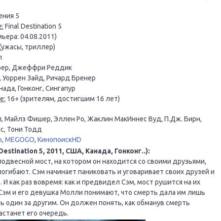
ения 5
:
Final Destination 5
ьера: 04.08.2011)
(ужасы, триллер)
л
рер, Джеффри Реддик
, Уоррен Зайд, Ричард Бренер
ада, Гонконг, Сингапур
е:
16+ (зрителям, достигшим 16 лет)
, Майлз Фишер, Эллен Ро, Жаклин МакИннес Вуд, П.Дж. Бирн,
нс, Тони Тодд
o
,
MEGOGO
,
КинопоискHD
stination 5, 2011, США, Канада, Гонконг..):
подвесной мост, на котором он находится со своими друзьями,
погибают. Сэм начинает паниковать и уговаривает своих друзей и
 И как раз вовремя: как и предвидел Сэм, мост рушится на их
Сэм и его девушка Молли понимают, что смерть дала им лишь
ь один за другим. Он должен понять, как обманув смерть
астанет его очередь.