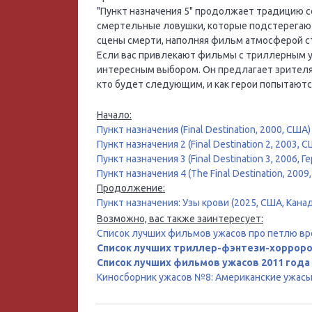
"Пункт назначения 5" продолжает традицию 
смертельные ловушки, которые подстерегают
сцены смерти, наполняя фильм атмосферой ст
Если вас привлекают фильмы с триллерным у
интересным выбором. Он предлагает зрителям
кто будет следующим, и как герои попытаютс
Начало:
Пункт назначения (Final Destination, 2000, США)
Пункт назначения 2 (Final Destination 2, 2003, 
Пункт назначения 3 (Final Destination 3, 2006, 
Пункт назначения 4 (The Final Destination, 2009
Продолжение:
Пункт назначения: Узы крови (2025, США, Кана
Возможно, вас также заинтересует:
Список лучших фильмов ужасов про петлю в
Список лучших триллер-фэнтези-хоррор
Список лучших фильмов ужасов 2011 года
Киносборник ужасов №8: Американские ужасы 