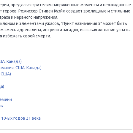
серии, предлагая зрителям напряженные моменты и неожиданные
 героев. Режиссер Стивен Куэйл создает зрелищные и стильные
раха и нервного напряжения.
клоном и элементами ужасов, "Пункт назначения 5" может быть
 смесь адреналина, интриги и загадок, вызывая желание узнать,
я избежать своей смерти.
США, Канада)
Германия, США, Канада)
, США)
да)
ремени
ов
10-ых годов 21 века