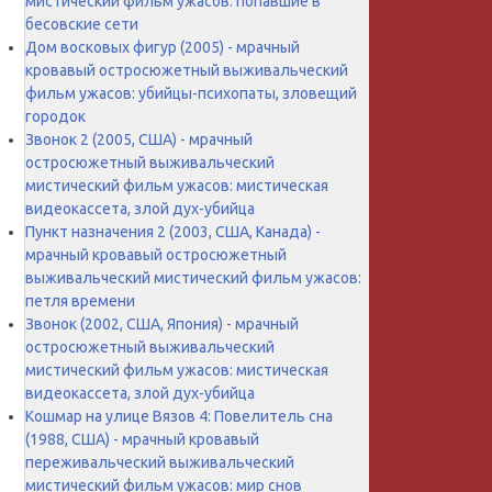
мистический фильм ужасов: попавшие в
бесовские сети
Дом восковых фигур (2005) - мрачный
кровавый остросюжетный выживальческий
фильм ужасов: убийцы-психопаты, зловещий
городок
Звонок 2 (2005, США) - мрачный
остросюжетный выживальческий
мистический фильм ужасов: мистическая
видеокассета, злой дух-убийца
Пункт назначения 2 (2003, США, Канада) -
мрачный кровавый остросюжетный
выживальческий мистический фильм ужасов:
петля времени
Звонок (2002, США, Япония) - мрачный
остросюжетный выживальческий
мистический фильм ужасов: мистическая
видеокассета, злой дух-убийца
Кошмар на улице Вязов 4: Повелитель сна
(1988, США) - мрачный кровавый
переживальческий выживальческий
мистический фильм ужасов: мир снов