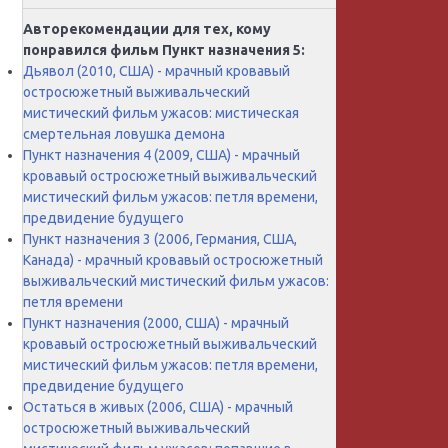
Авторекомендации для тех, кому
понравился фильм Пункт назначения 5:
Дьявол (2010, США) - мрачный кровавый
остросюжетный выживальческий
мистический фильм ужасов: мистическая
смертельная ловушка демона
Пункт назначения 4 (2009, США) - мрачный
кровавый остросюжетный выживальческий
мистический фильм ужасов: петля времени,
предвидение будущего
Пункт назначения 3 (2006, Германия, США,
Канада) - мрачный кровавый остросюжетный
выживальческий мистический фильм ужасов:
петля времени
Пункт назначения (2000, США) - мрачный
кровавый остросюжетный выживальческий
мистический фильм ужасов: петля времени,
предвидение будущего
Остаться в живых (2006, США) - мрачный
остросюжетный выживальческий