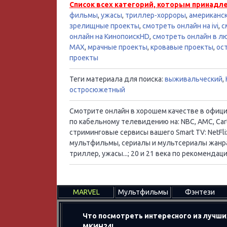
Список всех категорий, которым принадл
фильмы
,
ужасы
,
триллер-хорроры
,
американс
зрелищные проекты
,
смотреть онлайн на ivi
,
с
онлайн на КинопоискHD
,
смотреть онлайн в лю
MAX
,
мрачные проекты
,
кровавые проекты
,
ос
проекты
Теги материала для поиска:
выживальческий
,
остросюжетный
Смотрите онлайн в хорошем качестве в официал
по кабельному телевидению на: NBC, AMC, Cart
стриминговые сервисы вашего Smart TV: NetFlix
мультфильмы, сериалы и мультсериалы жанра:
триллер, ужасы...; 20 и 21 века по рекоменд
MARVEL
Мультфильмы
Фэнтези
Что посмотреть интересного из лучши
МКИН24!