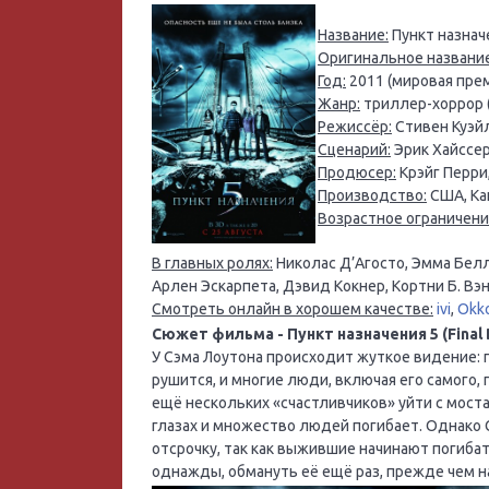
Название:
Пункт назнач
Оригинальное название
Год:
2011 (мировая прем
Жанр:
триллер-хоррор 
Режиссёр:
Стивен Куэй
Сценарий:
Эрик Хайссе
Продюсер:
Крэйг Перри
Производство:
США, Кан
Возрастное ограничени
В главных ролях:
Николас Д’Агосто, Эмма Белл
Арлен Эскарпета, Дэвид Кокнер, Кортни Б. Вэ
Смотреть онлайн в хорошем качестве:
ivi
,
Okk
Сюжет фильма - Пункт назначения 5 (Final De
У Сэма Лоутона происходит жуткое видение: 
рушится, и многие люди, включая его самого, 
ещё нескольких «счастливчиков» уйти с моста.
глазах и множество людей погибает. Однако 
отсрочку, так как выжившие начинают погибат
однажды, обмануть её ещё раз, прежде чем н