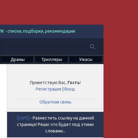
К - списки, подборки, рекомендации
Драмы
Триллеры
Ужасы
Приветствую Вас
,
Гость
!
Регистрация
|
Вход
Обратная связь
[SAPE]
- Разместить ссылку на данной
странице! Реши: что будет под этими
словами...