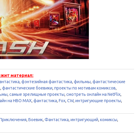
ежит материал:
антастика
,
фэнтезийная фантастика
,
фильмы
,
фантастические
ы
,
фантастические боевики
,
проекты по мотивам комиксов
,
льмы
,
самые зрелищные проекты
,
смотреть онлайн на NetFlix
,
айн на HBO MAX
,
фантастика
,
Fox
,
CW
,
интригующие проекты
,
Приключения
,
Боевик
,
Фантастика
,
интригующий
,
комиксы
,