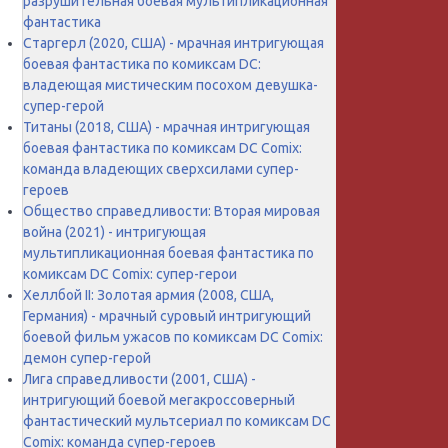
разрушительная боевая мультипликационная
фантастика
Старгерл (2020, США) - мрачная интригующая
боевая фантастика по комиксам DC:
владеющая мистическим посохом девушка-
супер-герой
Титаны (2018, США) - мрачная интригующая
боевая фантастика по комиксам DC Comix:
команда владеющих сверхсилами супер-
героев
Общество справедливости: Вторая мировая
война (2021) - интригующая
мультипликационная боевая фантастика по
комиксам DC Comix: супер-герои
Хеллбой II: Золотая армия (2008, США,
Германия) - мрачный суровый интригующий
боевой фильм ужасов по комиксам DC Comix:
демон супер-герой
Лига справедливости (2001, США) -
интригующий боевой мегакроссоверный
фантастический мультсериал по комиксам DC
Comix: команда супер-героев