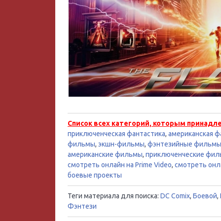
Список всех категорий, которым принадл
приключенческая фантастика
,
американская ф
фильмы
,
экшн-фильмы
,
фэнтезийные фильм
американские фильмы
,
приключенческие фи
смотреть онлайн на Prime Video
,
смотреть онл
боевые проекты
Теги материала для поиска:
DC Comix
,
Боевой
,
Фэнтези