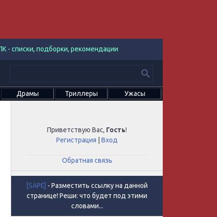
К - списки, подборки, рекомендации
Драмы
Триллеры
Ужасы
Приветствую Вас
,
Гость
!
Регистрация
|
Вход
Обратная связь
[SAPE]
- Разместить ссылку на данной
странице! Реши: что будет под этими
словами...