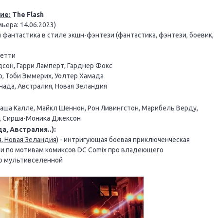
ие:
The Flash
ьера: 14.06.2023)
фантастика в стиле экшн-фэнтези (фантастика, фэнтези, боевик,
етти
сон, Гарри Ламперт, Гарднер Фокс
, Тоби Эммерих, Уолтер Хамада
нада, Австралия, Новая Зеландия
аша Калле, Майкл Шеннон, Рон Ливингстон, Марибель Верду,
э, Сирша-Моника Джексон
а, Австралия..):
я, Новая Зеландия)
- интригующая боевая приключенческая
и по мотивам комиксов DC Comix про владеющего
по мультивселенной