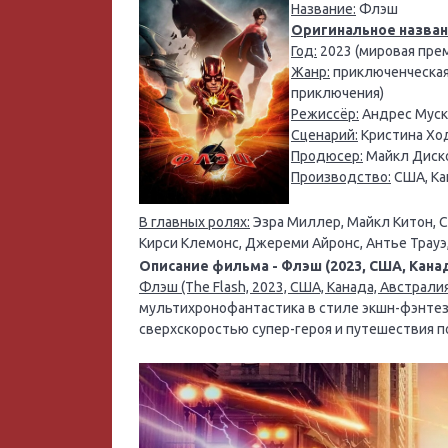
Название:
Флэш
Оригинальное назван
Год:
2023 (мировая прем
Жанр:
приключенческая 
приключения)
Режиссёр:
Андрес Муск
Сценарий:
Кристина Ход
Продюсер:
Майкл Диско
Производство:
США, Ка
В главных ролях:
Эзра Миллер, Майкл Китон, С
Кирси Клемонс, Джереми Айронс, Антье Трау
Описание фильма - Флэш (2023, США, Канад
Флэш (The Flash, 2023, США, Канада, Австрали
мультихронофантастика в стиле экшн-фэнтез
сверхскоростью супер-героя и путешествия 