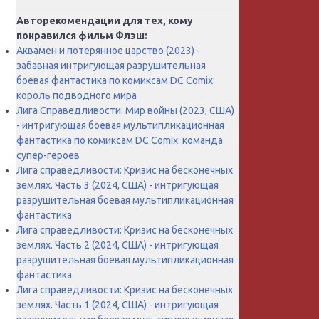
Авторекомендации для тех, кому
понравился фильм Флэш:
Аквамен и потерянное царство (2023) -
забавная интригующая разрушительная
боевая фантастика по комиксам DC Comix:
король подводного мира
Лига Справедливости: Мир войны (2023, США)
- интригующая боевая мультипликационная
фантастика по комиксам DC Comix: команда
супер-героев
Лига справедливости: Кризис на бесконечных
землях. Часть 3 (2024, США) - интригующая
разрушительная боевая мультипликационная
фантастика
Лига справедливости: Кризис на бесконечных
землях. Часть 2 (2024, США) - интригующая
разрушительная боевая мультипликационная
фантастика
Лига справедливости: Кризис на бесконечных
землях. Часть 1 (2024, США) - интригующая