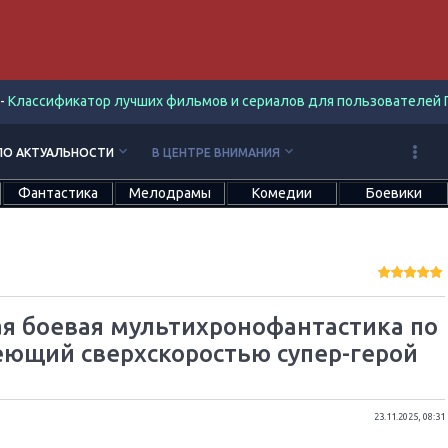
-
Классификатор лучших фильмов и сериалов для пользователей П
keyboard_arrow_down
keyboard_arrow_down
ПО АКТУАЛЬНОСТИ
В ЦЕНТРЕ ВНИМАНИЯ
Фантастика
Мелодрамы
Комедии
Боевики
ая боевая мультихронофантастика по
еющий сверхскоростью супер-герой
23.11.2025, 08:31