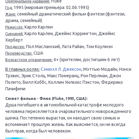
Fluke
Оригинальное название:
1995 (мировая премьера: 02.06.1995)
Год:
семейный драматический фильм фэнтези (фэнтези,
Жанр:
драма, семейный)
Карло Карлеи
Режиссёр:
Карло Карлеи, Джеймс Кэррингтон, Джеймс
Сценарий:
Херберт
Пол Масланский, Лата Райан, Том Коулмэн
Продюсер:
США
Производство:
6+ (зрителям, достигшим 6 лет)
Возрастное ограничение:
В главных ролях:
Сэмюэл Л. Джексон
, Мэттью Модайн, Нэнси
Трэвис, Эрик Столц, Макс Померанц, Рон Перлман, Джон
Полито, Билл Коббс, Коллин Уилкокс Пэкстон, Федерико
Пачифичи
Сюжет фильма - Флюк (Fluke, 1995, США):
Душа погибшего в автомобильной катастрофе молодого
человека переселяется в очаровательного новорожденного
щенка. Постепенно вырастая, он находит свою семью и
вспоминает прошлую жизнь. Как выясняется, он не всегда
был прав, когда был человеком.