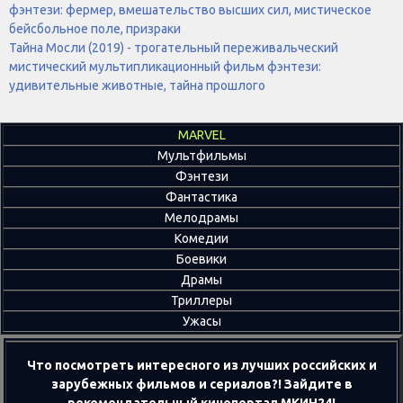
фэнтези: фермер, вмешательство высших сил, мистическое
бейсбольное поле, призраки
Тайна Мосли (2019) - трогательный переживальческий
мистический мультипликационный фильм фэнтези:
удивительные животные, тайна прошлого
MARVEL
Мультфильмы
Фэнтези
Фантастика
Мелодрамы
Комедии
Боевики
Драмы
Триллеры
Ужасы
Что посмотреть интересного из лучших российских и
зарубежных фильмов и сериалов?! Зайдите в
рекомендательный кинопортал МКИН24!