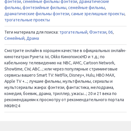
фэнтези
,
семейные фильмы фэнтези
,
драматические
фильмы
,
фэнтезийные фильмы
,
семейные фильмы
,
драматические фильмы фэнтези
,
самые зрелищные проекты
,
трогательные проекты
Теги материала для поиска:
трогательный
,
Фэнтези
,
06
,
Семейный
,
Драма
Смотрите онлайн в хорошем качестве в официальных онлайн-
кинотеатрах Рунета: ivi, Okko КинопоискHD и т.д.; по
кабельному телевидению на: NBC, AMC, Cartoon Network,
Showtime, CW, ABC...; или через популярные стриминговые
сервисы вашего Smart TV: NetFlix, Disney+, Hulu, HBO MAX,
Apple TV +...; лучшие фильмы, мультфильмы, сериалы и
мультсериалы жанра: фэнтези, фантастика, мелодрама,
комедия, боевик, драма, триллер, ужасы...; 20 и 21 века по
рекомендациям к просмотру от рекомендательного портала
МКИН24