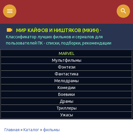
menu
search
-
МИР КАЙФОВ И НИШТЯКОВ (МКИН)
Классификатор лучших фильмов и сериалов для
пользователей ПК - списки, подборки, рекомендации
MARVEL
Мультфильмы
Фэнтези
Фантастика
Мелодрамы
Комедии
Боевики
Драмы
Триллеры
Ужасы
Главная
»
Каталог
»
фильмы