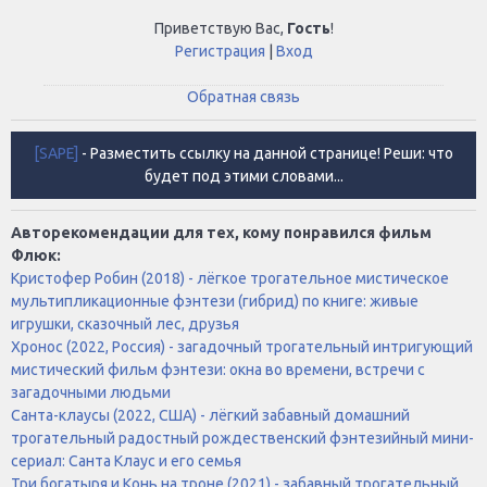
Приветствую Вас
,
Гость
!
Регистрация
|
Вход
Обратная связь
[SAPE]
- Разместить ссылку на данной странице! Реши: что
будет под этими словами...
Авторекомендации для тех, кому понравился фильм
Флюк:
Кристофер Робин (2018) - лёгкое трогательное мистическое
мультипликационные фэнтези (гибрид) по книге: живые
игрушки, сказочный лес, друзья
Хронос (2022, Россия) - загадочный трогательный интригующий
мистический фильм фэнтези: окна во времени, встречи с
загадочными людьми
Санта-клаусы (2022, США) - лёгкий забавный домашний
трогательный радостный рождественский фэнтезийный мини-
сериал: Санта Клаус и его семья
Три богатыря и Конь на троне (2021) - забавный трогательный