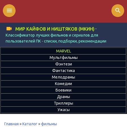
menu
search
-
МИР КАЙФОВ И НИШТЯКОВ (МКИН)
Классификатор лучших фильмов и сериалов для
пользователей ПК - списки, подборки, рекомендации
MARVEL
Мультфильмы
Фэнтези
Фантастика
Мелодрамы
Комедии
Боевики
Драмы
Триллеры
Ужасы
Главная
»
Каталог
»
фильмы