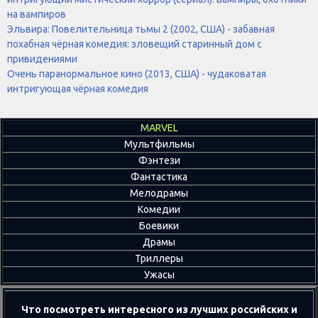
на вампиров
Эльвира: Повелительница тьмы 2 (2002, США) - забавная
похабная чёрная комедия: зловещий старинный дом с
привидениями
Очень паранормальное кино (2013, США) - чудаковатая
интригующая чёрная комедия
MARVEL
Мультфильмы
Фэнтези
Фантастика
Мелодрамы
Комедии
Боевики
Драмы
Триллеры
Ужасы
Что посмотреть интересного из лучших российских и