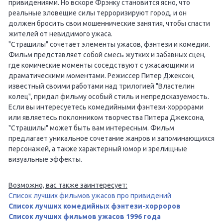
привидениями. Но вскоре Фрэнку становится ясно, что
реальные зловещие силы терроризируют город, и он
должен бросить свои мошеннические занятия, чтобы спасти
жителей от невидимого ужаса.
"Страшилы" сочетает элементы ужасов, фэнтези и комедии.
Фильм представляет собой смесь жутких и забавных сцен,
где комические моменты соседствуют с ужасающими и
драматическими моментами. Режиссер Питер Джексон,
известный своими работами над трилогией "Властелин
колец", придал фильму особый стиль и непредсказуемость.
Если вы интересуетесь комедийными фэнтези-хоррорами
или являетесь поклонником творчества Питера Джексона,
"Страшилы" может быть вам интересным. Фильм
предлагает уникальное сочетание жанров и запоминающихся
персонажей, а также характерный юмор и зрелищные
визуальные эффекты.
Возможно, вас также заинтересует:
Список лучших фильмов ужасов про привидений
Список лучших комедийных фэнтези-хорроров
Список лучших фильмов ужасов 1996 года