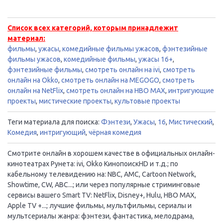
Список всех категорий, которым принадлежит
материал:
фильмы
,
ужасы
,
комедийные фильмы ужасов
,
фэнтезийные
фильмы ужасов
,
комедийные фильмы
,
ужасы 16+
,
фэнтезийные фильмы
,
смотреть онлайн на ivi
,
смотреть
онлайн на Okko
,
смотреть онлайн на MEGOGO
,
смотреть
онлайн на NetFlix
,
смотреть онлайн на HBO MAX
,
интригующие
проекты
,
мистические проекты
,
культовые проекты
Теги материала для поиска:
Фэнтези
,
Ужасы
,
16
,
Мистический
,
Комедия
,
интригующий
,
чёрная комедия
Смотрите онлайн в хорошем качестве в официальных онлайн-
кинотеатрах Рунета: ivi, Okko КинопоискHD и т.д.; по
кабельному телевидению на: NBC, AMC, Cartoon Network,
Showtime, CW, ABC...; или через популярные стриминговые
сервисы вашего Smart TV: NetFlix, Disney+, Hulu, HBO MAX,
Apple TV +...; лучшие фильмы, мультфильмы, сериалы и
мультсериалы жанра: фэнтези, фантастика, мелодрама,