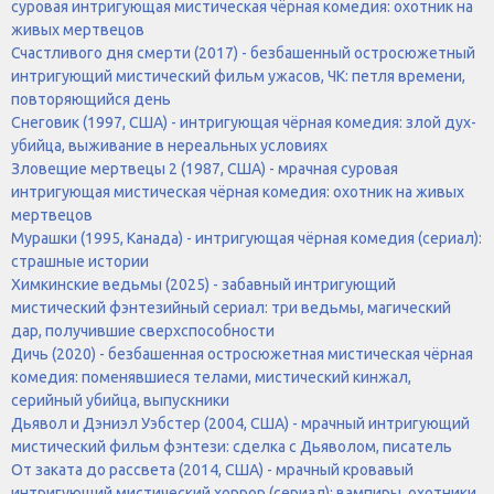
суровая интригующая мистическая чёрная комедия: охотник на
живых мертвецов
Счастливого дня смерти (2017) - безбашенный остросюжетный
интригующий мистический фильм ужасов, ЧК: петля времени,
повторяющийся день
Снеговик (1997, США) - интригующая чёрная комедия: злой дух-
убийца, выживание в нереальных условиях
Зловещие мертвецы 2 (1987, США) - мрачная суровая
интригующая мистическая чёрная комедия: охотник на живых
мертвецов
Мурашки (1995, Канада) - интригующая чёрная комедия (сериал):
страшные истории
Химкинские ведьмы (2025) - забавный интригующий
мистический фэнтезийный сериал: три ведьмы, магический
дар, получившие сверхспособности
Дичь (2020) - безбашенная остросюжетная мистическая чёрная
комедия: поменявшиеся телами, мистический кинжал,
серийный убийца, выпускники
Дьявол и Дэниэл Уэбстер (2004, США) - мрачный интригующий
мистический фильм фэнтези: сделка с Дьяволом, писатель
От заката до рассвета (2014, США) - мрачный кровавый
интригующий мистический хоррор (сериал): вампиры, охотники