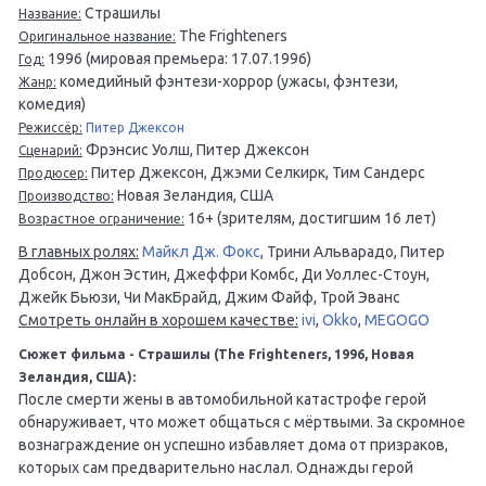
Страшилы
Название:
The Frighteners
Оригинальное название:
1996 (мировая премьера: 17.07.1996)
Год:
комедийный фэнтези-хоррор (ужасы, фэнтези,
Жанр:
комедия)
Режиссёр:
Питер Джексон
Фрэнсис Уолш, Питер Джексон
Сценарий:
Питер Джексон, Джэми Селкирк, Тим Сандерс
Продюсер:
Новая Зеландия, США
Производство:
16+ (зрителям, достигшим 16 лет)
Возрастное ограничение:
В главных ролях:
Майкл Дж. Фокс
, Трини Альварадо, Питер
Добсон, Джон Эстин, Джеффри Комбс, Ди Уоллес-Стоун,
Джейк Бьюзи, Чи МакБрайд, Джим Файф, Трой Эванс
Смотреть онлайн в хорошем качестве:
ivi
,
Okko
,
MEGOGO
Сюжет фильма - Страшилы (The Frighteners, 1996, Новая
Зеландия, США):
После смерти жены в автомобильной катастрофе герой
обнаруживает, что может общаться с мёртвыми. За скромное
вознаграждение он успешно избавляет дома от призраков,
которых сам предварительно наслал. Однажды герой