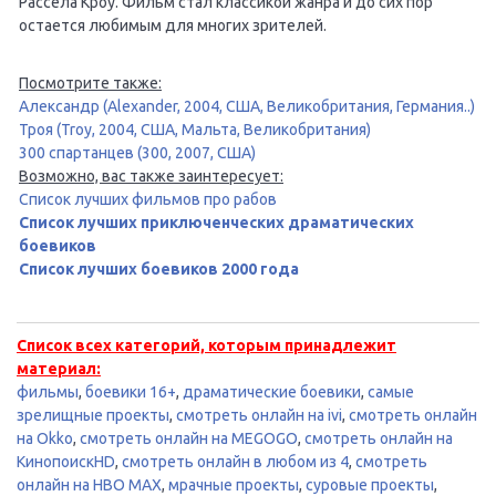
Рассела Кроу. Фильм стал классикой жанра и до сих пор
остается любимым для многих зрителей.
Посмотрите также:
Александр (Alexander, 2004, США, Великобритания, Германия..)
Троя (Troy, 2004, США, Мальта, Великобритания)
300 спартанцев (300, 2007, США)
Возможно, вас также заинтересует:
Список лучших фильмов про рабов
Список лучших приключенческих драматических
боевиков
Список лучших боевиков 2000 года
Список всех категорий, которым принадлежит
материал:
фильмы
,
боевики 16+
,
драматические боевики
,
самые
зрелищные проекты
,
смотреть онлайн на ivi
,
смотреть онлайн
на Okko
,
смотреть онлайн на MEGOGO
,
смотреть онлайн на
КинопоискHD
,
смотреть онлайн в любом из 4
,
смотреть
онлайн на HBO MAX
,
мрачные проекты
,
суровые проекты
,