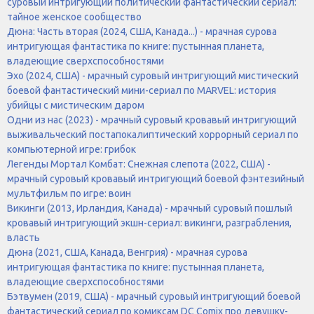
суровый интригующий политический фантастический сериал:
тайное женское сообщество
Дюна: Часть вторая (2024, США, Канада...) - мрачная сурова
интригующая фантастика по книге: пустынная планета,
владеющие сверхспособностями
Эхо (2024, США) - мрачный суровый интригующий мистический
боевой фантастический мини-сериал по MARVEL: история
убийцы с мистическим даром
Одни из нас (2023) - мрачный суровый кровавый интригующий
выживальческий постапокалиптический хоррорный сериал по
компьютерной игре: грибок
Легенды Мортал Комбат: Снежная слепота (2022, США) -
мрачный суровый кровавый интригующий боевой фэнтезийный
мультфильм по игре: воин
Викинги (2013, Ирландия, Канада) - мрачный суровый пошлый
кровавый интригующий экшн-сериал: викинги, разграбления,
власть
Дюна (2021, США, Канада, Венгрия) - мрачная сурова
интригующая фантастика по книге: пустынная планета,
владеющие сверхспособностями
Бэтвумен (2019, США) - мрачный суровый интригующий боевой
фантастический сериал по комиксам DC Comix про девушку-