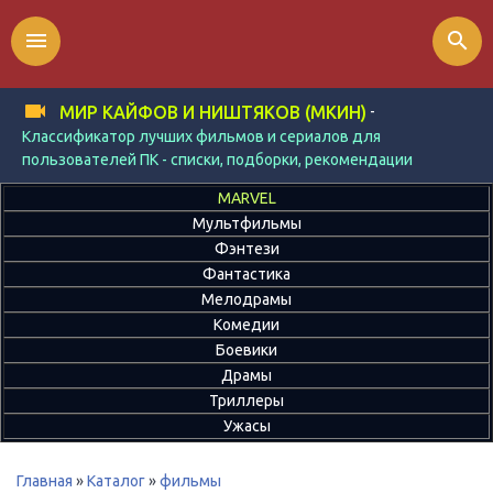
menu
search
-
МИР КАЙФОВ И НИШТЯКОВ (МКИН)
Классификатор лучших фильмов и сериалов для
пользователей ПК - списки, подборки, рекомендации
MARVEL
Мультфильмы
Фэнтези
Фантастика
Мелодрамы
Комедии
Боевики
Драмы
Триллеры
Ужасы
Главная
»
Каталог
»
фильмы