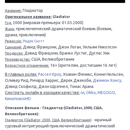
Гладиатор
Название:
Оригинальное название:
Gladiator
2000 (мировая премьера: 01.05.2000)
Год:
приключенческий драматический боевик (боевик,
Жанр:
драма, приключения)
Режиссёр:
Ридли Скотт
Дэвид Францони, Джон Логан, Уильям Николсон
Сценарий:
Дэвид Францони, Бранко Лустиг, Дуглас Уик
Продюсер:
США, Великобритания
Производство:
16+ (зрителям, достигшим 16 лет)
Возрастное ограничение:
В главных ролях:
Рассел Кроу
, Хоакин Феникс, Конни Нильсен,
Оливер Рид, Ричард Харрис, Дерек Джекоби,
Джимон Хонсу
,
Дэвид Скофилд, Джон Шрэпнел, Томас Арана
Смотреть онлайн в хорошем качестве:
ivi
,
Okko
,
MEGOGO
,
КинопоискHD
Описание фильма - Гладиатор (Gladiator, 2000, США,
Великобритания):
- мрачный
Гладиатор (Gladiator, 2000, США, Великобритания)
суровый интригующий приключенческий драматический