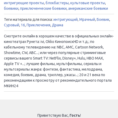
интригующие проекты
,
блокбастеры
,
культовые проекты
,
боевики
,
приключенческие боевики
,
американские боевики
Теги материала для поиска:
интригующий
,
Мрачный
,
Боевик
,
Суровый
,
16
,
Приключения
,
Драма
Смотрите онлайн в хорошем качестве в официальных онлайн-
кинотеатрах Рунета: ivi, Okko КинопоискHD и т.д.; по
кабельному телевидению на: NBC, AMC, Cartoon Network,
Showtime, CW, ABC...; или через популярные стриминговые
сервисы вашего Smart TV: NetFlix, Disney+, Hulu, HBO MAX,
Apple TV +...; лучшие фильмы, мультфильмы, сериалы и
мультсериалы жанра: фэнтези, фантастика, мелодрама,
комедия, боевик, драма, триллер, ужасы...; 20 и 21 века по
рекомендациям к просмотру от рекомендательного портала
МКИН24
Приветствую Вас
,
Гость
!