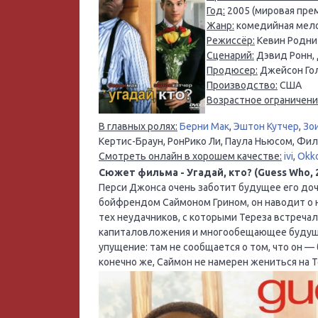
Год:
2005 (мировая прем
Жанр:
комедийная мело
Режиссёр:
Кевин Родни
Сценарий:
Дэвид Ронн,
Продюсер:
Джейсон Гол
Производство:
США
Возрастное ограничени
В главных ролях:
Берни Мак
,
Эштон Кутчер
,
Зо
Кертис-Браун, РонРико Ли, Паула Ньюсом, Фил
Смотреть онлайн в хорошем качестве:
ivi
,
Okk
Сюжет фильма - Угадай, кто? (Guess Who, 
Перси Джонса очень заботит будущее его до
бойфрендом Саймоном Грином, он наводит о н
тех неудачников, с которыми Тереза встречал
капиталовложения и многообещающее будуще
упущение: там не сообщается о том, что он — 
конечно же, Саймон не намерен жениться на Т