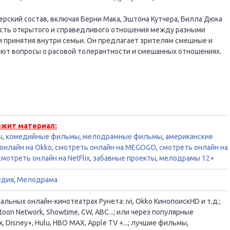
терский состав, включая Берни Мака, Эштона Кутчера, Билла Дюка
ость открытого и справедливого отношения между разными
и принятия внутри семьи. Он предлагает зрителям смешные и
ют вопросы о расовой толерантности и смешанных отношениях.
ежит материал:
ы
,
комедийные фильмы
,
мелодрамные фильмы
,
американские
онлайн на Okko
,
смотреть онлайн на MEGOGO
,
смотреть онлайн на
смотреть онлайн на NetFlix
,
забавные проекты
,
мелодрамы 12+
едия
,
Мелодрама
ьных онлайн-кинотеатрах Рунета: ivi, Okko КинопоискHD и т.д.;
oon Network, Showtime, CW, ABC...; или через популярные
, Disney+, Hulu, HBO MAX, Apple TV +...; лучшие фильмы,