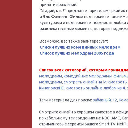
принятие различий.
"Угадай, кто?" предлагает зрителям яркий ак
и Эль Фаннинг. Фильм подчеркивает значим
культурами и подчеркивает важность любви 
развлекательные моменты, которые поднима
Возможно, вас также заинтересует:
Списки лучших комедийных мелодрам
Список лучших мелодрам 2005 года
Список всех категорий, которым принадл
мелодрамы
,
комедийные мелодрамы
,
фильм
мелодрамы
,
смотреть онлайн на ivi
,
смотреть 
КинопоискHD
,
смотреть онлайн в любом из 4
,
Теги материала для поиска:
забавный
,
12
,
Ком
Смотрите онлайн в хорошем качестве в официал
по кабельному телевидению на: NBC, AMC, Cart
стриминговые сервисы вашего Smart TV: NetFlix