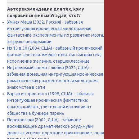
Авторекомендации для тех, кому
понравился фильм Угадай, кто?:
Умная Маша (2022, Россия) - забавная
интригующая ироническая мелодрамная
фантастика: эксперименты по развитию мозга,
загрузка информации
Из 13 в 30 (2004, США) - забавный иронический
фильм фэнтези: вмешательство высших сил,
исполнение желание, старшеклассница
Неуловимый аромат любви (2021, США) -
забавная домашняя интригующая ироническая
романтическая рождественская мелодрама:
знакомства в сети
Взрыв из прошлого (1998, США) - забавная
интригующая ироническая фантастика:
находящийся в длительной изоляции от
общества в бункере парень
Перекрестки (2002, США) - забавное
восхищающее драматическое роуд-муви:
дорога к успехи, дорожное приключение, юная