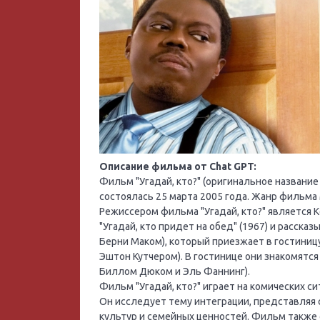
Описание фильма от Chat GPT:
Фильм "Угадай, кто?" (оригинальное название
состоялась 25 марта 2005 года. Жанр фильм
Режиссером фильма "Угадай, кто?" является
"Угадай, кто придет на обед" (1967) и расск
Берни Маком), который приезжает в гостиниц
Эштон Кутчером). В гостинице они знакомят
Биллом Дюком и Эль Фаннинг).
Фильм "Угадай, кто?" играет на комических с
Он исследует тему интеграции, представляя 
культур и семейных ценностей. Фильм также