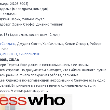
ьера: 25.03.2005)
драма (мелодрама, комедия)
 Салливан
 Джей Шерик, Уильям Роузл
дберг, Эрвин Стофф, Дженно Топпинг
е:
12+ (зрителям, достигшим 12 лет)
и Салдана
, Джудит Скотт, Хэл Уильямс, Келли Стюарт, Роберт
 Ривз
o
,
MEGOGO
,
КинопоискHD
2005, США):
чери Терезы. Еще даже не познакомившись с ее новым
ем справки. По документам выходит, что Саймон намного лучше
ась раньше. У него прекрасная работа, отличные
е. Однако в исчерпывающей информации о Саймоне есть одно
белый. В принципе в этом нет ничего криминального, если,
ерезе. А он как раз намерен…