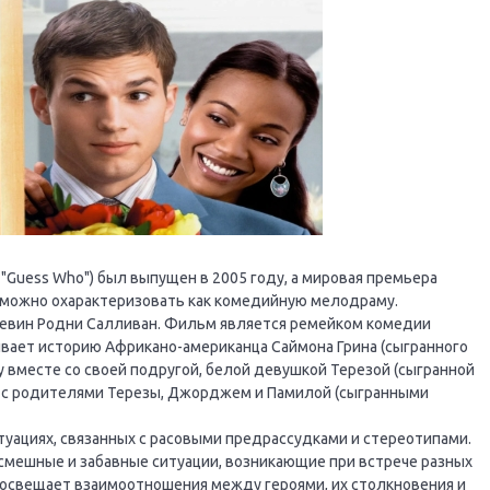
 "Guess Who") был выпущен в 2005 году, а мировая премьера
а можно охарактеризовать как комедийную мелодраму.
 Кевин Родни Салливан. Фильм является ремейком комедии
азывает историю Африкано-американца Саймона Грина (сыгранного
у вместе со своей подругой, белой девушкой Терезой (сыгранной
ся с родителями Терезы, Джорджем и Памилой (сыгранными
итуациях, связанных с расовыми предрассудками и стереотипами.
смешные и забавные ситуации, возникающие при встрече разных
 освещает взаимоотношения между героями, их столкновения и