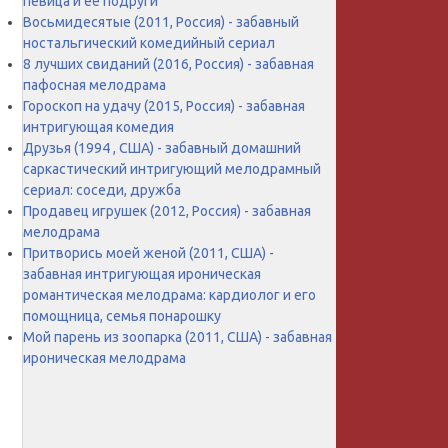
певица и её подруги
Восьмидесятые (2011, Россия) - забавный
ностальгический комедийный сериал
8 лучших свиданий (2016, Россия) - забавная
пафосная мелодрама
Гороскоп на удачу (2015, Россия) - забавная
интригующая комедия
Друзья (1994 , США) - забавный домашний
саркастический интригующий мелодрамный
сериал: соседи, дружба
Продавец игрушек (2012, Россия) - забавная
мелодрама
Притворись моей женой (2011, США) -
забавная интригующая ироническая
романтическая мелодрама: кардиолог и его
помощница, семья понарошку
Мой парень из зоопарка (2011, США) - забавная
ироническая мелодрама