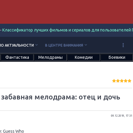
-
Классификатор лучших фильмов и сериалов для пользователей П
keyboard_arrow_down
keyboard_arrow_down
ПО АКТУАЛЬНОСТИ
В ЦЕНТРЕ ВНИМАНИЯ
Фантастика
Мелодрамы
Комедии
Боевики
- забавная мелодрама: отец и дочь
09.12.2019, 17:31
:
Guess Who