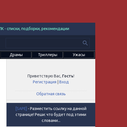
К - списки, подборки, рекомендации
Драмы
Триллеры
Ужасы
Приветствую Вас
,
Гость
!
Регистрация
|
Вход
Обратная связь
[SAPE]
- Разместить ссылку на данной
странице! Реши: что будет под этими
словами...