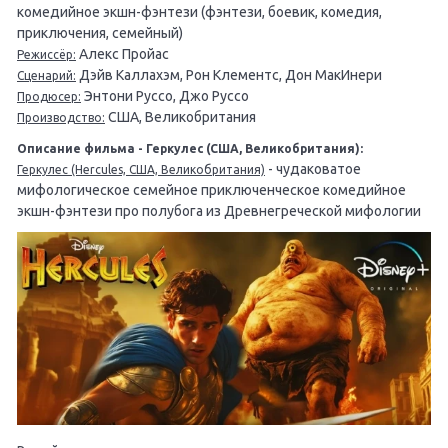
комедийное экшн-фэнтези (фэнтези, боевик, комедия,
приключения, семейный)
Алекс Пройас
Режиссёр:
Дэйв Каллахэм, Рон Клементс, Дон МакИнери
Сценарий:
Энтони Руссо, Джо Руссо
Продюсер:
США, Великобритания
Производство:
Описание фильма - Геркулес (США, Великобритания):
- чудаковатое
Геркулес (Hercules, США, Великобритания)
мифологическое семейное приключенческое комедийное
экшн-фэнтези про полубога из Древнегреческой мифологии