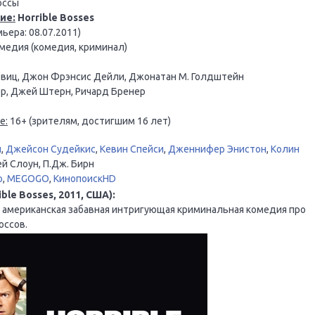
оссы
ие:
Horrible Bosses
ьера: 08.07.2011)
медия (комедия, криминал)
виц, Джон Фрэнсис Дейли, Джонатан М. Голдштейн
р, Джей Штерн, Ричард Бренер
е:
16+ (зрителям, достигшим 16 лет)
й
,
Джейсон Судейкис
,
Кевин Спейси
,
Дженнифер Энистон
,
Колин
ей Слоун, П.Дж. Бирн
o
,
MEGOGO
,
КинопоискHD
le Bosses, 2011, США):
 американская забавная интригующая криминальная комедия про
оссов.