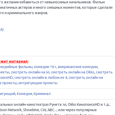
ого желания избавиться от невыносимых начальников. Фильм
изматичных актеров и много смешных моментов, которые сделали
о и криминального жанров.
ША)
ежит материал:
медийные фильмы
,
комедии 16+
,
американские комедии
,
оекты
,
смотреть онлайн на ivi
,
смотреть онлайн на Okko
,
смотреть
поискHD
,
смотреть онлайн в любом из 4
,
смотреть онлайн на
е проекты
,
интригующие проекты
ригующий
,
Комедия
,
Криминал
ьных онлайн-кинотеатрах Рунета: ivi, Okko КинопоискHD и т.д.;
oon Network, Showtime, CW, ABC...; или через популярные