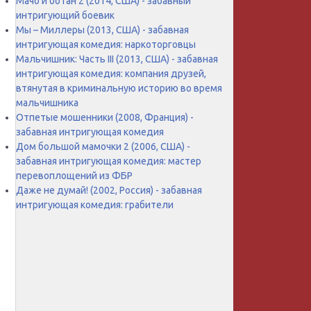
Мачо и ботан 2 (2014, США) - забавный
интригующий боевик
Мы – Миллеры (2013, США) - забавная
интригующая комедия: наркоторговцы
Мальчишник: Часть III (2013, США) - забавная
интригующая комедия: компания друзей,
втянутая в криминальную историю во время
мальчишника
Отпетые мошенники (2008, Франция) -
забавная интригующая комедия
Дом большой мамочки 2 (2006, США) -
забавная интригующая комедия: мастер
перевоплощений из ФБР
Даже не думай! (2002, Россия) - забавная
интригующая комедия: грабители