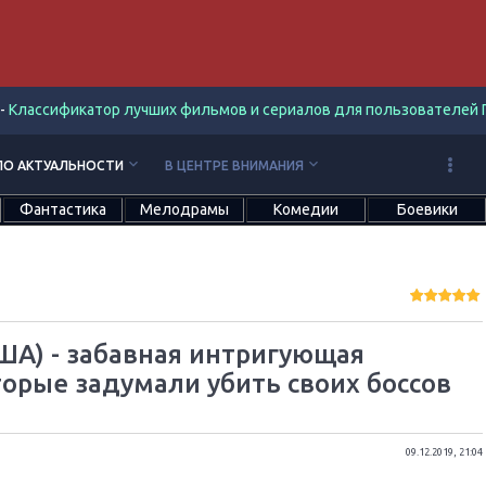
-
Классификатор лучших фильмов и сериалов для пользователей П
keyboard_arrow_down
keyboard_arrow_down
ПО АКТУАЛЬНОСТИ
В ЦЕНТРЕ ВНИМАНИЯ
Фантастика
Мелодрамы
Комедии
Боевики
ША) - забавная интригующая
торые задумали убить своих боссов
09.12.2019, 21:04