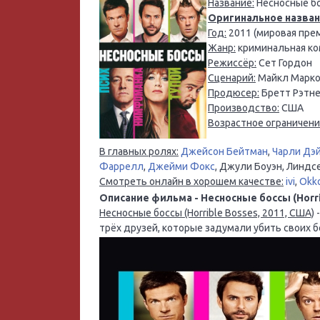
Название:
Несносные б
Оригинальное назван
Год:
2011 (мировая прем
Жанр:
криминальная ко
Режиссёр:
Сет Гордон
Сценарий:
Майкл Марко
Продюсер:
Бретт Рэтне
Производство:
США
Возрастное ограничени
В главных ролях:
Джейсон Бейтман
,
Чарли Дэ
Фаррелл
,
Джейми Фокс
, Джули Боуэн, Линдс
Смотреть онлайн в хорошем качестве:
ivi
,
Okk
Описание фильма - Несносные боссы (Horrib
Несносные боссы (Horrible Bosses, 2011, США)
-
трёх друзей, которые задумали убить своих б