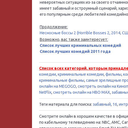
невероятных ситуациях из-за своего отчаянн
имеет забавный и остроумный сценарий, хар
его популярным среди любителей комедийног
Продолжение:
Несносные боссы 2 (Horrible Bosses 2, 2014, С
Возможно, вас также заинтересует:
Список лучших криминальных комедий
Список лучших комедий 2011 года
Список всех категорий, которым принадл
комедии
,
криминальные комедии
,
фильмы
,
ко
криминальные фильмы
,
самые зрелищные пр
онлайн на MEGOGO
,
смотреть онлайн на Кино
NetFlix
,
смотреть онлайн на HBO MAX
,
забавны
Теги материала для поиска:
забавный
,
16
,
инт
Смотрите онлайн в хорошем качестве в официал
по кабельному телевидению на: NBC, AMC, Cart