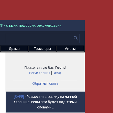
К - списки, подборки, рекомендации
Драмы
Триллеры
Ужасы
Приветствую Вас
,
Гость
!
Регистрация
|
Вход
Обратная связь
[SAPE]
- Разместить ссылку на данной
странице! Реши: что будет под этими
словами...