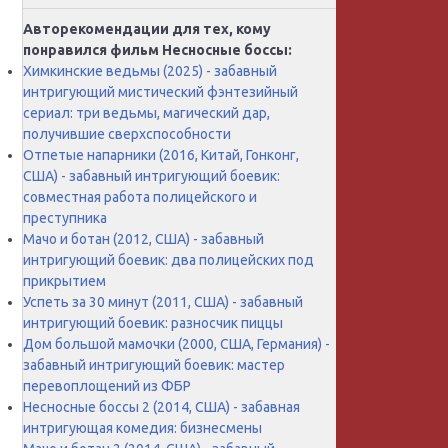
Авторекомендации для тех, кому
понравился фильм Несносные боссы:
Химкинские ведьмы (2025) - забавный
интригующий мистический фэнтезийный
сериал: три ведьмы, магический дар,
получившие сверхспособности
Отпетые напарники (2016, Китай, Гонконг,
США) - забавный интригующий боевик:
совместная работа полицейского и
преступника
Мачо и ботан (2012, США) - забавный
интригующий боевик: два полицейских под
прикрытием
Успеть за 30 минут (2011, США) - забавный
интригующий боевик: разносчик пиццы
Дом большой мамочки (2000, США, Германия) -
забавный интригующий боевик: мастер
перевоплощений из ФБР
Несносные боссы 2 (2014, США) - забавная
интригующая комедия: бизнесмены