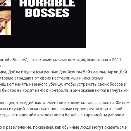
orrible Bosses") - это криминальная комедия, вышедшая в 2011
н.
ика, Дэйла и Курта (сыгранных Джейсоном Бейтманом, Чарли Дэй
оторые страдают от своих нестерпимых и несносных
решают нанять наемного убийцу, чтобы устранить своих боссов и
ны быстро выходят из-под контроля, и они оказываются втянутыми
мбинацию комедийных элементов и криминального сюжета. Фильм
х ситуаций, связанных с попытками героев реализовать свой
реды, отношений в коллективе и борьбы с тиранией на рабочем
 и развлечение, показывая, как обычные люди могут оказаться в