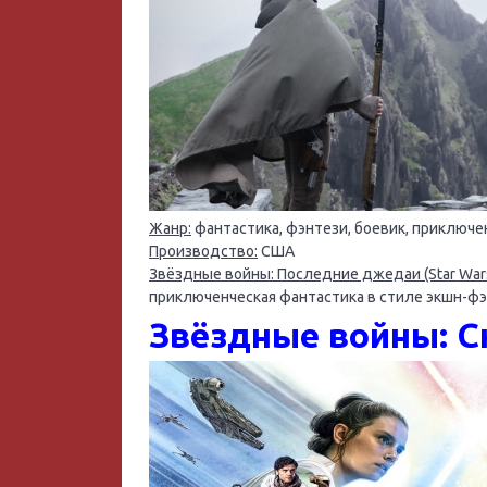
Жанр:
фантастика, фэнтези, боевик, приключе
Производство:
США
Звёздные войны: Последние джедаи (Star Wars: E
приключенческая фантастика в стиле экшн-фэ
Звёздные войны: Ск