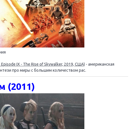
ния
pisode IX - The Rise of Skywalker, 2019, США)
- американская
нтези про миры с большим количеством рас.
 (2011)