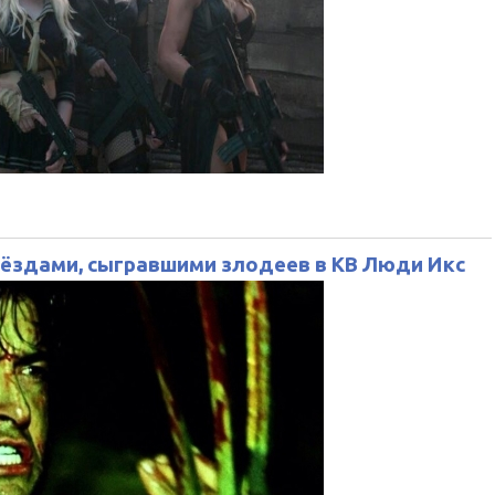
вёздами, сыгравшими злодеев в КВ Люди Икс