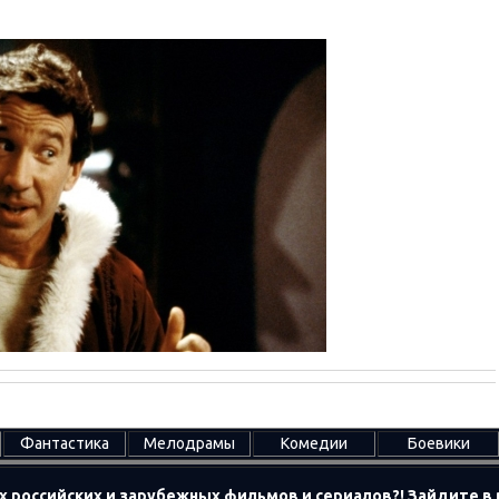
Фантастика
Мелодрамы
Комедии
Боевики
х российских и зарубежных фильмов и сериалов?! Зайдите 