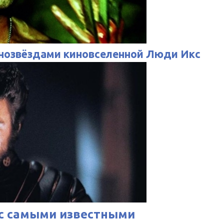
инозвёздами киновселенной Люди Икс
 с самыми известными