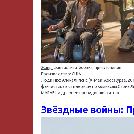
Жанр:
фантастика, боевик, приключения
Производство:
США
Люди Икс: Апокалипсис (X-Men: Apocalypse, 20
фантастика в стиле экшн по комиксам Стэна 
MARVEL и древнее пробудившееся зло.
Звёздные войны: П