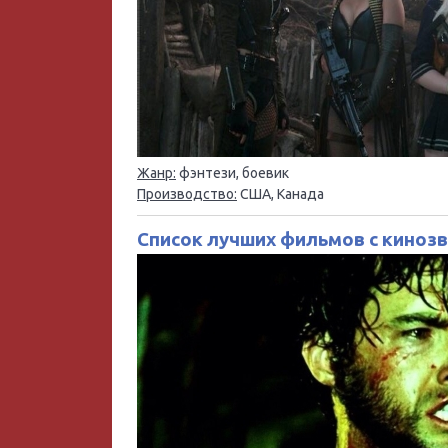
Жанр:
фэнтези, боевик
Производство:
США, Канада
Список лучших фильмов с киноз