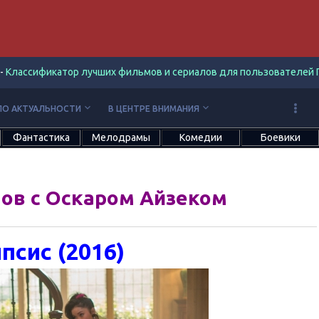
-
Классификатор лучших фильмов и сериалов для пользователей П
keyboard_arrow_down
keyboard_arrow_down
ПО АКТУАЛЬНОСТИ
В ЦЕНТРЕ ВНИМАНИЯ
Фантастика
Мелодрамы
Комедии
Боевики
ов с Оскаром Айзеком
псис (2016)