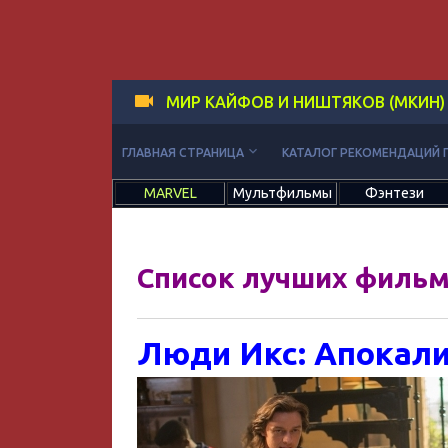
МИР КАЙФОВ И НИШТЯКОВ (МКИН)
keyboard_arrow_down
ГЛАВНАЯ СТРАНИЦА
КАТАЛОГ РЕКОМЕНДАЦИЙ 
MARVEL
Мультфильмы
Фэнтези
Список лучших фильм
Люди Икс: Апокали