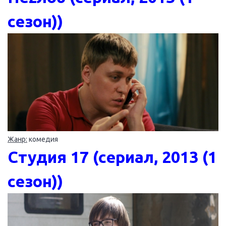
сезон))
Жанр:
комедия
Студия 17 (сериал, 2013 (1
сезон))