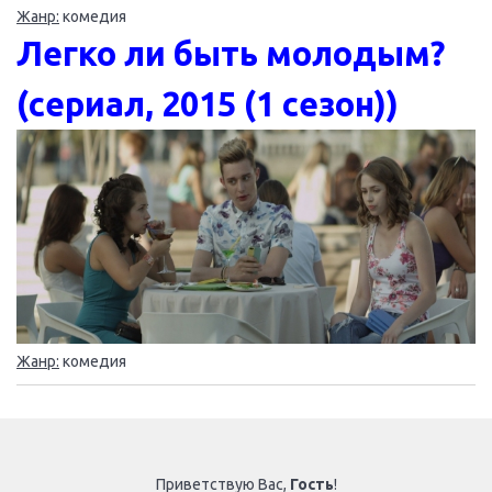
Жанр:
комедия
Легко ли быть молодым?
(сериал, 2015 (1 сезон))
Жанр:
комедия
Приветствую Вас
,
Гость
!