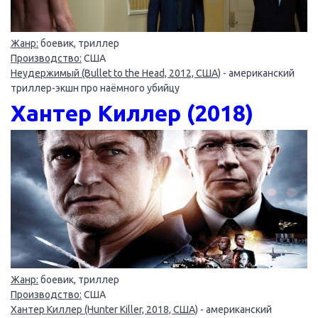
Жанр:
боевик, триллер
Производство:
США
Неудержимый (Bullet to the Head, 2012, США)
- американский
триллер-экшн про наёмного убийцу
Хантер Киллер (2018)
Жанр:
боевик, триллер
Производство:
США
Хантер Киллер (Hunter Killer, 2018, США)
- американский