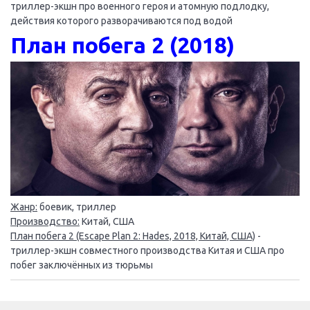
триллер-экшн про военного героя и атомную подлодку,
действия которого разворачиваются под водой
План побега 2 (2018)
Жанр:
боевик, триллер
Производство:
Китай, США
План побега 2 (Escape Plan 2: Hades, 2018, Китай, США)
-
триллер-экшн совместного производства Китая и США про
побег заключённых из тюрьмы