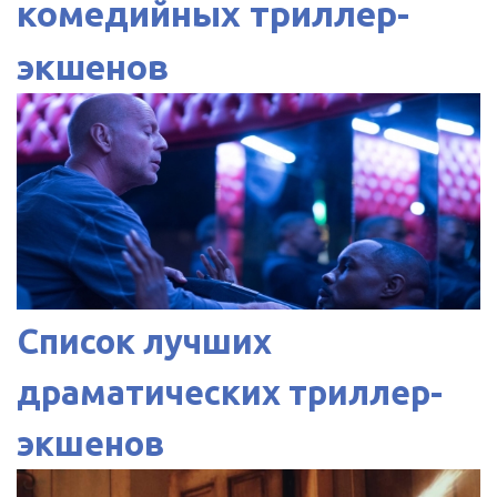
комедийных триллер-
экшенов
Список лучших
драматических триллер-
экшенов