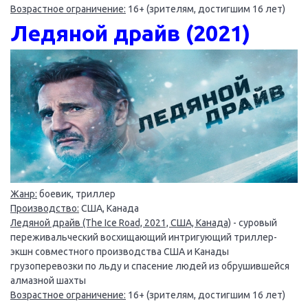
Возрастное ограничение:
16+ (зрителям, достигшим 16 лет)
Ледяной драйв (2021)
Жанр:
боевик, триллер
Производство:
США, Канада
Ледяной драйв (The Ice Road, 2021, США, Канада)
- суровый
переживальческий восхищающий интригующий триллер-
экшн совместного производства США и Канады
грузоперевозки по льду и спасение людей из обрушившейся
алмазной шахты
Возрастное ограничение:
16+ (зрителям, достигшим 16 лет)