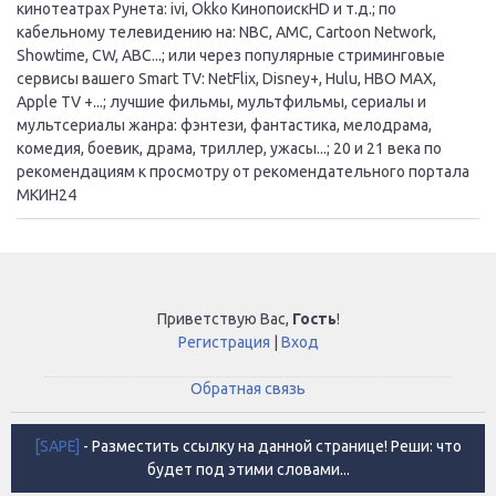
кинотеатрах Рунета: ivi, Okko КинопоискHD и т.д.; по
кабельному телевидению на: NBC, AMC, Cartoon Network,
Showtime, CW, ABC...; или через популярные стриминговые
сервисы вашего Smart TV: NetFlix, Disney+, Hulu, HBO MAX,
Apple TV +...; лучшие фильмы, мультфильмы, сериалы и
мультсериалы жанра: фэнтези, фантастика, мелодрама,
комедия, боевик, драма, триллер, ужасы...; 20 и 21 века по
рекомендациям к просмотру от рекомендательного портала
МКИН24
Приветствую Вас
,
Гость
!
Регистрация
|
Вход
Обратная связь
[SAPE]
- Разместить ссылку на данной странице! Реши: что
будет под этими словами...