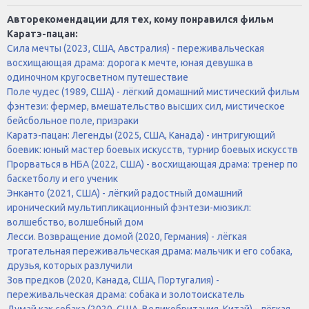
Авторекомендации для тех, кому понравился фильм
Каратэ-пацан:
Сила мечты (2023, США, Австралия) - переживальческая
восхищающая драма: дорога к мечте, юная девушка в
одиночном кругосветном путешествие
Поле чудес (1989, США) - лёгкий домашний мистический фильм
фэнтези: фермер, вмешательство высших сил, мистическое
бейсбольное поле, призраки
Каратэ-пацан: Легенды (2025, США, Канада) - интригующий
боевик: юный мастер боевых искусств, турнир боевых искусств
Прорваться в НБА (2022, США) - восхищающая драма: тренер по
баскетболу и его ученик
Энканто (2021, США) - лёгкий радостный домашний
иронический мультипликационный фэнтези-мюзикл:
волшебство, волшебный дом
Лесси. Возвращение домой (2020, Германия) - лёгкая
трогательная переживальческая драма: мальчик и его собака,
друзья, которых разлучили
Зов предков (2020, Канада, США, Португалия) -
переживальческая драма: собака и золотоискатель
Думай как собака (2020, США, Великобритания, Китай) - лёгкая