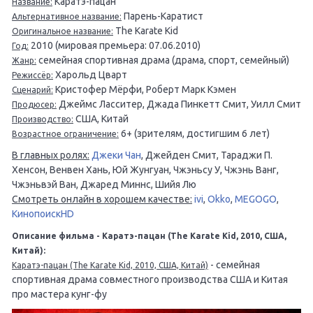
Каратэ-пацан
Название:
Парень-Каратист
Альтернативное название:
The Karate Kid
Оригинальное название:
2010 (мировая премьера: 07.06.2010)
Год:
семейная спортивная драма (драма, спорт, семейный)
Жанр:
Харольд Цварт
Режиссёр:
Кристофер Мёрфи, Роберт Марк Кэмен
Сценарий:
Джеймс Ласситер, Джада Пинкетт Смит, Уилл Смит
Продюсер:
США, Китай
Производство:
6+ (зрителям, достигшим 6 лет)
Возрастное ограничение:
В главных ролях:
Джеки Чан
, Джейден Смит, Тараджи П.
Хенсон, Венвен Хань, Юй Жунгуан, Чжэньсу У, Чжэнь Ванг,
Чжэньвэй Ван, Джаред Миннс, Шийя Лю
Смотреть онлайн в хорошем качестве:
ivi
,
Okko
,
MEGOGO
,
КинопоискHD
Описание фильма - Каратэ-пацан (The Karate Kid, 2010, США,
Китай):
- семейная
Каратэ-пацан (The Karate Kid, 2010, США, Китай)
спортивная драма совместного производства США и Китая
про мастера кунг-фу