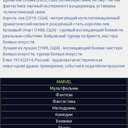
фантастика: научный эксперимент вундеркинда, установка
телепатической связи
Король лев (2019, США) - интригующий мультипликационный
драматический мюзикл: рождённый стать королём лев
Кровавый спорт (1988, США) - суровый восхищающий боевик по
реальным событиям: бойцовский турнир по Кумите, мастера
боевых искусств
Лучшие из лучших (1989, США) - восхищающий боевик: мастера
боевых искусств, турнир боевых искусств
Ёлки 1914 (2014, Россия) - чудаковатая истерическая
новогодняя драма: примирение, события в недалёком прошлом
MARVEL
Мультфильмы
Фэнтези
Фантастика
Мелодрамы
Комедии
Боевики
Драмы