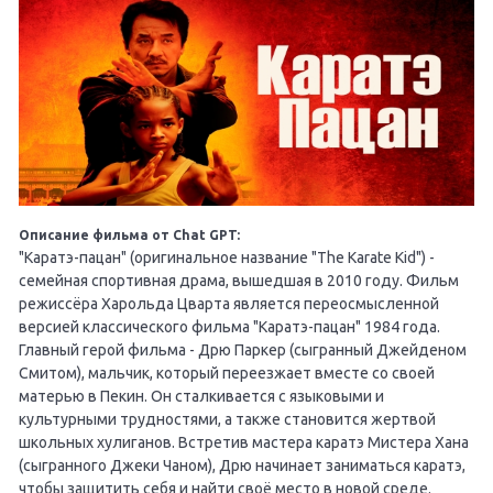
Описание фильма от Chat GPT:
"Каратэ-пацан" (оригинальное название "The Karate Kid") -
семейная спортивная драма, вышедшая в 2010 году. Фильм
режиссёра Харольда Цварта является переосмысленной
версией классического фильма "Каратэ-пацан" 1984 года.
Главный герой фильма - Дрю Паркер (сыгранный Джейденом
Смитом), мальчик, который переезжает вместе со своей
матерью в Пекин. Он сталкивается с языковыми и
культурными трудностями, а также становится жертвой
школьных хулиганов. Встретив мастера каратэ Мистера Хана
(сыгранного Джеки Чаном), Дрю начинает заниматься каратэ,
чтобы защитить себя и найти своё место в новой среде.