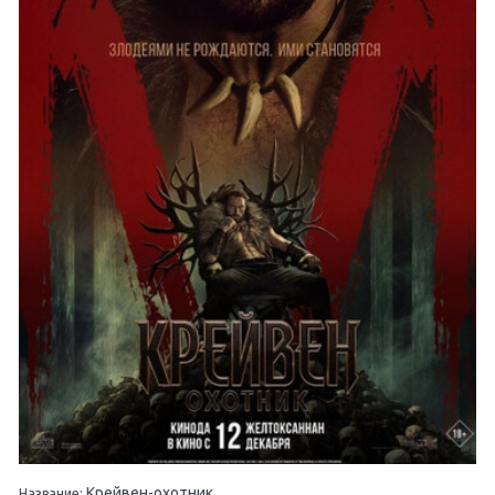
Крейвен-охотник
Название: