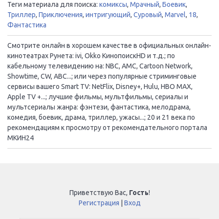
Теги материала для поиска:
комиксы
,
Мрачный
,
Боевик
,
Триллер
,
Приключения
,
интригующий
,
Суровый
,
Marvel
,
18
,
Фантастика
Смотрите онлайн в хорошем качестве в официальных онлайн-
кинотеатрах Рунета: ivi, Okko КинопоискHD и т.д.; по
кабельному телевидению на: NBC, AMC, Cartoon Network,
Showtime, CW, ABC...; или через популярные стриминговые
сервисы вашего Smart TV: NetFlix, Disney+, Hulu, HBO MAX,
Apple TV +...; лучшие фильмы, мультфильмы, сериалы и
мультсериалы жанра: фэнтези, фантастика, мелодрама,
комедия, боевик, драма, триллер, ужасы...; 20 и 21 века по
рекомендациям к просмотру от рекомендательного портала
МКИН24
Приветствую Вас
,
Гость
!
Регистрация
|
Вход