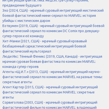
интригующая фантастика: медсестра-супер-героиня,
предвидение будущего
Эхо (2024, США) - мрачный суровый интригующий мистический
боевой фантастический мини-сериал по MARVEL: история
убийцы с мистическим даром
Бэтвумен (2019, США) - мрачный суровый интригующий боевой
фантастический сериал по комиксам DC Comix про девушку-
супер-героя и её команду
Хит-Манки (2021, США) - мрачный суровый кровавый
безбашенный саркастический интригующий боевой
фантастический мультсериал
Люди Икс: Тёмный Феникс (2019, США, Канада) - интригующая
мрачная суровая боевая фантастика по комиксам MARVEL:
команда супер-героев
Агенты «Щ.И.Т.» (2013, США) - мрачный интригующий научно-
фантастический сериал по комиксам MARVEL на разные темы:
секретные агенты
Агент Картер (2015, США) - мрачный суровый интригующий
фантастический сериал по комиксам MARVEL: секретные
агенты
Сорвиголова (2003, США) - мрачный суровый интригующий
фантастический фильм по комиксам MARVEL: владеющий