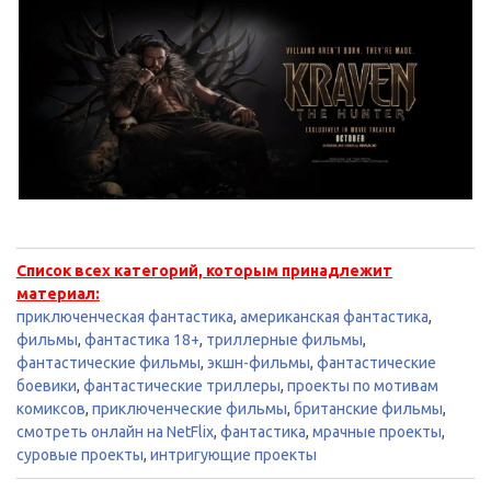
Список всех категорий, которым принадлежит
материал:
приключенческая фантастика
,
американская фантастика
,
фильмы
,
фантастика 18+
,
триллерные фильмы
,
фантастические фильмы
,
экшн-фильмы
,
фантастические
боевики
,
фантастические триллеры
,
проекты по мотивам
комиксов
,
приключенческие фильмы
,
британские фильмы
,
смотреть онлайн на NetFlix
,
фантастика
,
мрачные проекты
,
суровые проекты
,
интригующие проекты