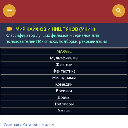
menu
search
-
МИР КАЙФОВ И НИШТЯКОВ (МКИН)
Классификатор лучших фильмов и сериалов для
пользователей ПК - списки, подборки, рекомендации
MARVEL
Мультфильмы
Фэнтези
Фантастика
Мелодрамы
Комедии
Боевики
Драмы
Триллеры
Ужасы
Главная
»
Каталог
»
фильмы