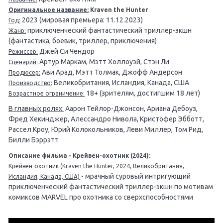
Оригинальное название:
Kraven the Hunter
2023 (мировая премьера: 11.12.2023)
Год:
приключенческий фантастический триллер-экшн
Жанр:
(фантастика, боевик, триллер, приключения)
Джей Си Чендор
Режиссёр:
Артур Маркам, Мэтт Холлоуэй, Стэн Ли
Сценарий:
Ави Арад, Мэтт Толмак, Джофф Андерсон
Продюсер:
Великобритания, Исландия, Канада, США
Производство:
18+ (зрителям, достигшим 18 лет)
Возрастное ограничение:
В главных ролях:
Аарон Тейлор-Джонсон, Ариана Дебоуз,
Фред Хекинджер, Алессандро Нивола, Кристофер Эбботт,
Рассел Кроу, Юрий Колокольников, Леви Миллер, Том Рид,
Билли Бэррэтт
Описание фильма - Крейвен-охотник (2024):
Крейвен-охотник (Kraven the Hunter, 2024, Великобритания,
- мрачный суровый интригующий
Исландия, Канада, США)
приключенческий фантастический триллер-экшн по мотивам
комиксов MARVEL про охотника со сверхспособностями