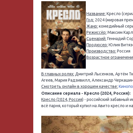
Название:
Кресло (сериа
Год:
2024 (мировая прем
Жанр:
комедийный сери
Режиссёр:
Максим Кар
Сценарий:
Геннадий Со
Продюсер:
Юлия Витяз
Производство:
Россия
Возрастное ограничени
В главных ролях:
Дмитрий Лысенков, Артём Тка
Агеев, Мария Радзивилл, Александр Черкашин
Смотреть онлайн в хорошем качестве:
Киноп
Описание сериала - Кресло (2024, Россия):
Кресло (2024, Россия)
- российский забавный 
всё парня, который купил на Авито кресло и н