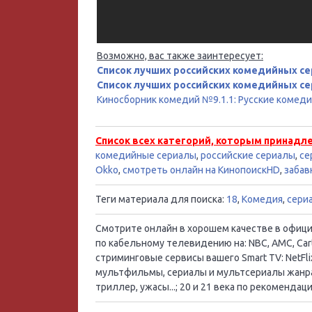
Возможно, вас также заинтересует:
Список лучших российских комедийных се
Список лучших российских комедийных се
Киносборник комедий №9.1.1: Русские комед
Список всех категорий, которым принадл
комедийные сериалы
,
российские сериалы
,
се
Okko
,
смотреть онлайн на КинопоискHD
,
забав
Теги материала для поиска:
18
,
Комедия
,
сери
Смотрите онлайн в хорошем качестве в официал
по кабельному телевидению на: NBC, AMC, Cart
стриминговые сервисы вашего Smart TV: NetFlix
мультфильмы, сериалы и мультсериалы жанра:
триллер, ужасы...; 20 и 21 века по рекоменд