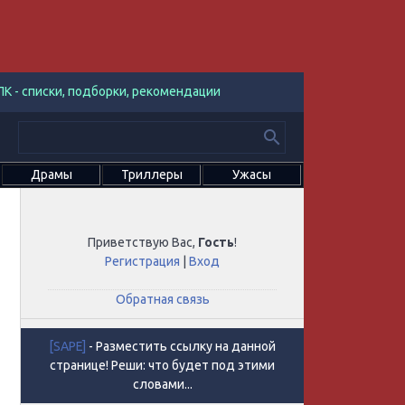
К - списки, подборки, рекомендации
Драмы
Триллеры
Ужасы
Приветствую Вас
,
Гость
!
Регистрация
|
Вход
Обратная связь
[SAPE]
- Разместить ссылку на данной
странице! Реши: что будет под этими
словами...