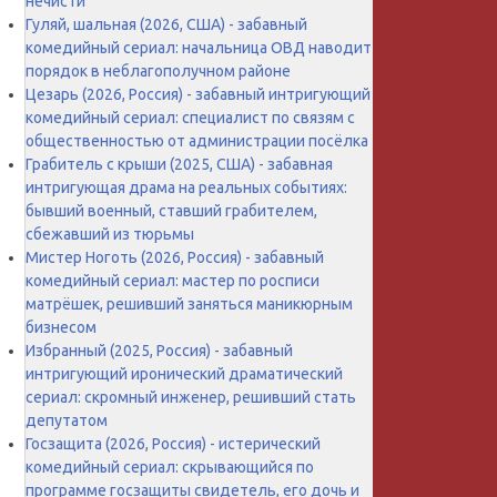
нечисти
Гуляй, шальная (2026, США) - забавный
комедийный сериал: начальница ОВД наводит
порядок в неблагополучном районе
Цезарь (2026, Россия) - забавный интригующий
комедийный сериал: специалист по связям с
общественностью от администрации посёлка
Грабитель с крыши (2025, США) - забавная
интригующая драма на реальных событиях:
бывший военный, ставший грабителем,
сбежавший из тюрьмы
Мистер Ноготь (2026, Россия) - забавный
комедийный сериал: мастер по росписи
матрёшек, решивший заняться маникюрным
бизнесом
Избранный (2025, Россия) - забавный
интригующий иронический драматический
сериал: скромный инженер, решивший стать
депутатом
Госзащита (2026, Россия) - истерический
комедийный сериал: скрывающийся по
программе госзащиты свидетель, его дочь и