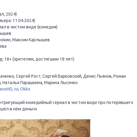
л, 2024)
ьера: 11.04.2024)
ал в чистом виде (комедия)
лышев
рокин, Максим Карлышев
ева
е:
18+ (зрителям, достигшим 18 лет)
ченко, Сергей Рост, Сергей Барковский, Денис Пьянов, Роман
, Наталья Парашкина, Марина Лысенко
оискHD
,
ivi
,
Okko
интригующий комедийный сериал в чистом виде про потерявшего
ашёл в нём деньги.