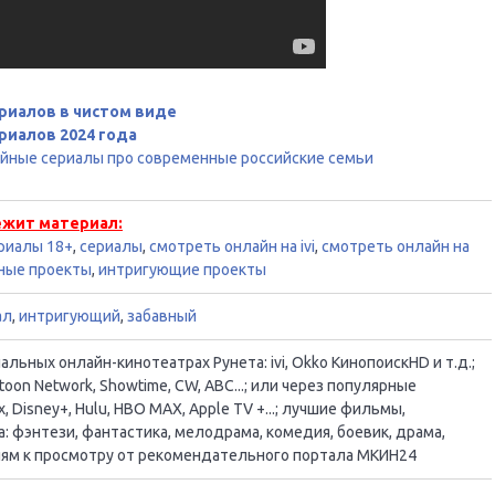
риалов в чистом виде
риалов 2024 года
ийные сериалы про современные российские семьи
ежит материал:
риалы 18+
,
сериалы
,
смотреть онлайн на ivi
,
смотреть онлайн на
ные проекты
,
интригующие проекты
ал
,
интригующий
,
забавный
ьных онлайн-кинотеатрах Рунета: ivi, Okko КинопоискHD и т.д.;
oon Network, Showtime, CW, ABC...; или через популярные
, Disney+, Hulu, HBO MAX, Apple TV +...; лучшие фильмы,
 фэнтези, фантастика, мелодрама, комедия, боевик, драма,
ациям к просмотру от рекомендательного портала МКИН24