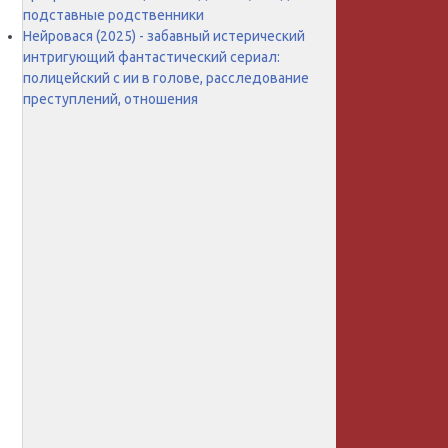
подставные родственники
Нейровася (2025) - забавный истерический
интригующий фантастический сериал:
полицейский с ии в голове, расследование
преступлений, отношения