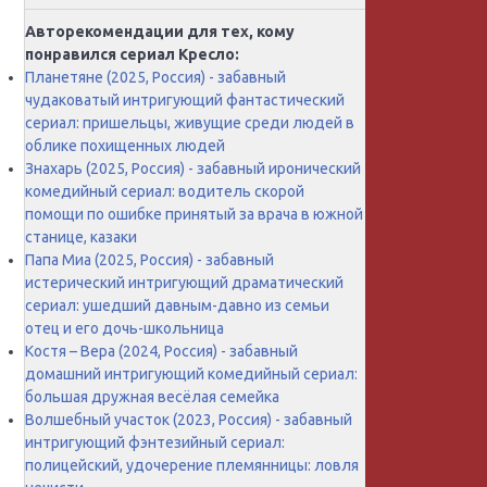
Авторекомендации для тех, кому
понравился сериал Кресло:
Планетяне (2025, Россия) - забавный
чудаковатый интригующий фантастический
сериал: пришельцы, живущие среди людей в
облике похищенных людей
Знахарь (2025, Россия) - забавный иронический
комедийный сериал: водитель скорой
помощи по ошибке принятый за врача в южной
станице, казаки
Папа Миа (2025, Россия) - забавный
истерический интригующий драматический
сериал: ушедший давным-давно из семьи
отец и его дочь-школьница
Костя – Вера (2024, Россия) - забавный
домашний интригующий комедийный сериал:
большая дружная весёлая семейка
Волшебный участок (2023, Россия) - забавный
интригующий фэнтезийный сериал:
полицейский, удочерение племянницы: ловля