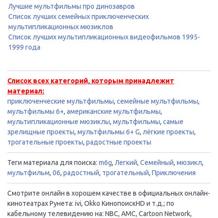
Лучшие мультфильмы про динозавров
Список лучших семейных приключенческих
мультипликационных мюзиклов
Список лучших мультипликационных видеофильмов 1995-
1999 года
Список всех категорий, которым принадлежит
материал:
приключенческие мультфильмы
,
семейные мультфильмы
,
мультфильмы 6+
,
американские мультфильмы
,
мультипликационные мюзиклы
,
мультфильмы
,
самые
зрелищные проекты
,
мультфильмы 6+ G
,
лёгкие проекты
,
трогательные проекты
,
радостные проекты
Теги материала для поиска:
m6g
,
Легкий
,
Семейный
,
мюзикл
,
мультфильм
,
06
,
радостный
,
трогательный
,
Приключения
Смотрите онлайн в хорошем качестве в официальных онлайн-
кинотеатрах Рунета: ivi, Okko КинопоискHD и т.д.; по
кабельному телевидению на: NBC, AMC, Cartoon Network,