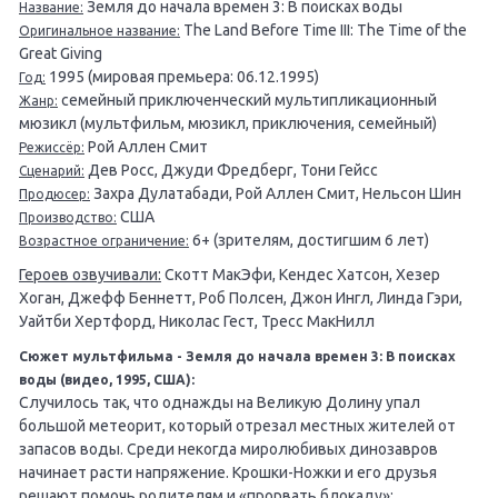
Земля до начала времен 3: В поисках воды
Название:
The Land Before Time III: The Time of the
Оригинальное название:
Great Giving
1995 (мировая премьера: 06.12.1995)
Год:
семейный приключенческий мультипликационный
Жанр:
мюзикл (мультфильм, мюзикл, приключения, семейный)
Рой Аллен Смит
Режиссёр:
Дев Росс, Джуди Фредберг, Тони Гейсс
Сценарий:
Захра Дулатабади, Рой Аллен Смит, Нельсон Шин
Продюсер:
США
Производство:
6+ (зрителям, достигшим 6 лет)
Возрастное ограничение:
Героев озвучивали:
Скотт МакЭфи, Кендес Хатсон, Хезер
Хоган, Джефф Беннетт, Роб Полсен, Джон Ингл, Линда Гэри,
Уайтби Хертфорд, Николас Гест, Тресс МакНилл
Сюжет мультфильма - Земля до начала времен 3: В поисках
воды (видео, 1995, США):
Случилось так, что однажды на Великую Долину упал
большой метеорит, который отрезал местных жителей от
запасов воды. Среди некогда миролюбивых динозавров
начинает расти напряжение. Крошки-Ножки и его друзья
решают помочь родителям и «прорвать блокаду»: