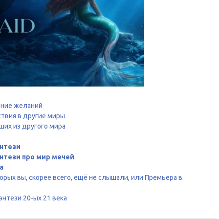
ение желаний
твия в другие миры
их из другого мира
нтези
нтези про мир мечей
а
рых вы, скорее всего, ещё не слышали, или Премьера в
нтези 20-ых 21 века