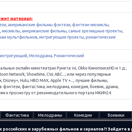
ежит материал:
ези
,
американские фильмы фэнтези
,
фэнтези-мюзиклы
,
,
мюзиклы
,
американские фильмы
,
самые зрелищные проекты
,
ивам мультфильмов
,
интригующие проекты
,
романтические
интригующий
,
Мелодрама
,
Романтический
ьных онлайн-кинотеатрах Рунета: ivi, Okko КинопоискHD и т.д.;
oon Network, Showtime, CW, ABC...; или через популярные
, Disney+, Hulu, HBO MAX, Apple TV +...; лучшие фильмы,
 фэнтези, фантастика, мелодрама, комедия, боевик, драма,
ациям к просмотру от рекомендательного портала МКИН24
Фантастика
Мелодрамы
Комедии
Боевики
х российских и зарубежных фильмов и сериалов?! Зайдите 