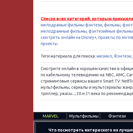
Список всех категорий, которым принадл
мелодрамые фильмы фэнтези
,
фильмы
,
фэнт
мелодрамные фильмы
,
фэнтезийные фильмы
смотреть онлайн на Disney+
,
проекты по мот
проекты
Теги материала для поиска:
мюзикл
,
Фэнтези
,
Смотрите онлайн в хорошем качестве в официал
по кабельному телевидению на: NBC, AMC, Cart
стриминговые сервисы вашего Smart TV: NetFlix
мультфильмы, сериалы и мультсериалы жанра:
триллер, ужасы...; 20 и 21 века по рекоменд
MARVEL
Мультфильмы
Фэнтези
Что посмотреть интересного из лучши