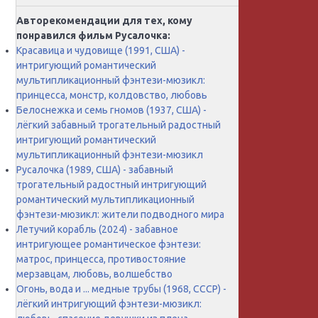
Авторекомендации для тех, кому
понравился фильм Русалочка:
Красавица и чудовище (1991, США) -
интригующий романтический
мультипликационный фэнтези-мюзикл:
принцесса, монстр, колдовство, любовь
Белоснежка и семь гномов (1937, США) -
лёгкий забавный трогательный радостный
интригующий романтический
мультипликационный фэнтези-мюзикл
Русалочка (1989, США) - забавный
трогательный радостный интригующий
романтический мультипликационный
фэнтези-мюзикл: жители подводного мира
Летучий корабль (2024) - забавное
интригующее романтическое фэнтези:
матрос, принцесса, противостояние
мерзавцам, любовь, волшебство
Огонь, вода и ... медные трубы (1968, СССР) -
лёгкий интригующий фэнтези-мюзикл: