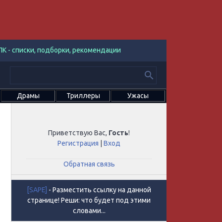
К - списки, подборки, рекомендации
Драмы
Триллеры
Ужасы
Приветствую Вас
,
Гость
!
Регистрация
|
Вход
Обратная связь
[SAPE]
- Разместить ссылку на данной
странице! Реши: что будет под этими
словами...