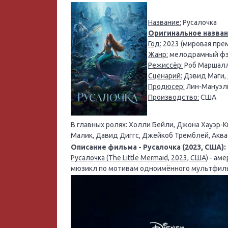
Название:
Русалочка
Оригинальное назван
Год:
2023 (мировая прем
Жанр:
мелодрамный фэн
Режиссёр:
Роб Маршал
Сценарий:
Дэвид Маги,
Продюсер:
Лин-Мануэль
Производство:
США
В главных ролях:
Холли Бейли, Джона Хауэр-Ки
Малик, Давид Диггс, Джейкоб Тремблей, Акв
Описание фильма - Русалочка (2023, США):
Русалочка (The Little Mermaid, 2023, США)
- аме
мюзикл по мотивам одноимённого мультфиль