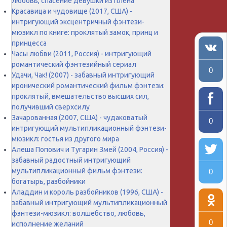
любовь, спасение девушки из плена
Красавица и чудовище (2017, США) -
интригующий эксцентричный фэнтези-
мюзикл по книге: проклятый замок, принц и
принцесса
Часы любви (2011, Россия) - интригующий
романтический фэнтезийный сериал
0
Удачи, Чак! (2007) - забавный интригующий
иронический романтический фильм фэнтези:
проклятый, вмешательство высших сил,
получивший сверхсилу
Зачарованная (2007, США) - чудаковатый
0
интригующий мультипликационный фэнтези-
мюзикл: гостья из другого мира
Алеша Попович и Тугарин Змей (2004, Россия) -
забавный радостный интригующий
мультипликационный фильм фэнтези:
0
богатырь, разбойники
Аладдин и король разбойников (1996, США) -
забавный интригующий мультипликационный
фэнтези-мюзикл: волшебство, любовь,
0
исполнение желаний