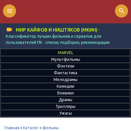
menu
search
-
МИР КАЙФОВ И НИШТЯКОВ (МКИН)
Классификатор лучших фильмов и сериалов для
пользователей ПК - списки, подборки, рекомендации
MARVEL
Мультфильмы
Фэнтези
Фантастика
Мелодрамы
Комедии
Боевики
Драмы
Триллеры
Ужасы
Главная
»
Каталог
»
фильмы