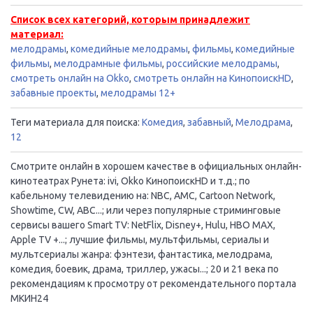
Список всех категорий, которым принадлежит
материал:
мелодрамы
,
комедийные мелодрамы
,
фильмы
,
комедийные
фильмы
,
мелодрамные фильмы
,
российские мелодрамы
,
смотреть онлайн на Okko
,
смотреть онлайн на КинопоискHD
,
забавные проекты
,
мелодрамы 12+
Теги материала для поиска:
Комедия
,
забавный
,
Мелодрама
,
12
Смотрите онлайн в хорошем качестве в официальных онлайн-
кинотеатрах Рунета: ivi, Okko КинопоискHD и т.д.; по
кабельному телевидению на: NBC, AMC, Cartoon Network,
Showtime, CW, ABC...; или через популярные стриминговые
сервисы вашего Smart TV: NetFlix, Disney+, Hulu, HBO MAX,
Apple TV +...; лучшие фильмы, мультфильмы, сериалы и
мультсериалы жанра: фэнтези, фантастика, мелодрама,
комедия, боевик, драма, триллер, ужасы...; 20 и 21 века по
рекомендациям к просмотру от рекомендательного портала
МКИН24