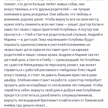
помнят, что дети больше любят живых собак, чем
искусственных, и что друзья родителей — не лучшая
компания в день рожденья. Они забыли, что любовь и
внимание дороже денег. Чтобы вернуть все на свои места,
нужно опять поменять всех местами — решит доктор Коган и
навестит своих старых приятелей Голубевых. А поутру они
проснутся — Глеб и Света в родительской спальне, Андрей и
Марина — в детской. Пока «маленькие» Голубевы будут
поражать одноклассников и учителей познаниями, их
«взрослые» дети едва не поставят крест на карьере
родителей и лишат семью крова. Андрею и Марине светит
детский дом, а Свете и Глебу — сумасшедший. Но Голубевы
не сдаются! Менеджеры по персоналу узнают, как может
справиться с работой рекламного «чебурека» блестящий
искусствовед, и стоит ли давать бывшим юристам в руки
швабру. Злобная няня сгорит на работе, а риэлтор попробует
продать дом на кладбище со скользкими лестницами. Чтобы
«прийти в себя», вернуть свой дом и доброе имя Голубевым
придется сплотиться, разоблачить злоумышленников,
вернуть легендарный бриллиант и найти ключ от банковской
ячейки, где деньги лежат…