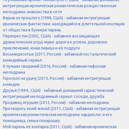
интригующая ироническая романтическая рождественская
мелодрама: знакомства в сети
Взрыв из прошлого (1998, США) - забавная интригующая
ироническая фантастика: находящийся в длительной изоляции
от общества в бункере парень
Перекрестки (2002, США) - забавное восхищающее
драматическое роуд-муви: дорога к успехи, дорожное
приключение, юная певица и её подруги
Восьмидесятые (2011, Россия) - забавный ностальгический
комедийный сериал
8 лучших свиданий (2016, Россия) - забавная пафосная
мелодрама
Гороскоп на удачу (2015, Россия) - забавная интригующая
комедия
Друзья (1994 , США) - забавный домашний саркастический
интригующий мелодрамный сериал: соседи, дружба
Продавец игрушек (2012, Россия) - забавная мелодрама
Притворись моей женой (2011, США) - забавная интригующая
ироническая романтическая мелодрама: кардиолог и его
помощница, семья понарошку
Мой парень из зоопарка (2011, США) - забавная ироническая