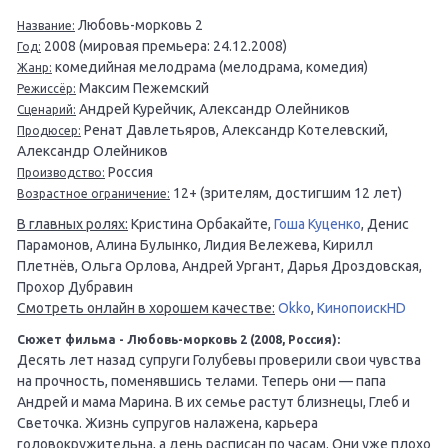
Любовь-морковь 2
Название:
2008 (мировая премьера: 24.12.2008)
Год:
комедийная мелодрама (мелодрама, комедия)
Жанр:
Максим Пежемский
Режиссёр:
Андрей Курейчик, Александр Олейников
Сценарий:
Ренат Давлетьяров, Александр Котелевский,
Продюсер:
Александр Олейников
Россия
Производство:
12+ (зрителям, достигшим 12 лет)
Возрастное ограничение:
В главных ролях:
Кристина Орбакайте,
Гоша Куценко
, Денис
Парамонов, Алина Булынко, Лидия Вележева, Кирилл
Плетнёв, Ольга Орлова, Андрей Ургант, Дарья Дроздовская,
Прохор Дубравин
Смотреть онлайн в хорошем качестве:
Okko
,
КинопоискHD
Сюжет фильма - Любовь-морковь 2 (2008, Россия):
Десять лет назад супруги Голубевы проверили свои чувства
на прочность, поменявшись телами. Теперь они — папа
Андрей и мама Марина. В их семье растут близнецы, Глеб и
Светочка. Жизнь супругов налажена, карьера
головокружительна, а день расписан по часам. Они уже плохо