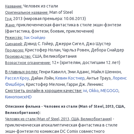
Человек из стали
Название:
Man of Steel
Оригинальное название:
2013 (мировая премьера: 10.06.2013)
Год:
приключенческая фантастика в стиле экшн-фэнтези
Жанр:
(фантастика, фэнтези, боевик, приключения)
Режиссёр:
Зак Снайдер
Дэвид С. Гойер, Джерри Сигел, Джо Шустер
Сценарий:
Кристофер Нолан, Чарльз Ровен, Дебора Снайдер
Продюсер:
США, Великобритания
Производство:
12+ (зрителям, достигшим 12 лет)
Возрастное ограничение:
В главных ролях:
Генри Кавилл, Эми Адамс, Майкл Шеннон,
Рассел Кроу
, Дайан Лэйн,
Кевин Костнер
, Антье Трауэ,
Лоренс
Фишбёрн
, Кристофер Мелони, Гарри Дж. Ленникс
Смотреть онлайн в хорошем качестве:
ivi
,
Okko
,
MEGOGO
,
КинопоискHD
Описание фильма - Человек из стали (Man of Steel, 2013, США,
Великобритания):
-
Человек из стали (Man of Steel, 2013, США, Великобритания)
приключенческая апокалиптическая фантастика в стиле
экшн-фэнтези по комиксам DC Comix совместного