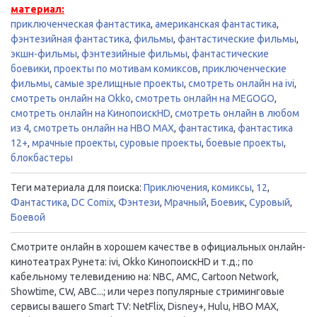
материал:
приключенческая фантастика
,
американская фантастика
,
фэнтезийная фантастика
,
фильмы
,
фантастические фильмы
,
экшн-фильмы
,
фэнтезийные фильмы
,
фантастические
боевики
,
проекты по мотивам комиксов
,
приключенческие
фильмы
,
самые зрелищные проекты
,
смотреть онлайн на ivi
,
смотреть онлайн на Okko
,
смотреть онлайн на MEGOGO
,
смотреть онлайн на КинопоискHD
,
смотреть онлайн в любом
из 4
,
смотреть онлайн на HBO MAX
,
фантастика
,
фантастика
12+
,
мрачные проекты
,
суровые проекты
,
боевые проекты
,
блокбастеры
Теги материала для поиска:
Приключения
,
комиксы
,
12
,
Фантастика
,
DC Comix
,
Фэнтези
,
Мрачный
,
Боевик
,
Суровый
,
Боевой
Смотрите онлайн в хорошем качестве в официальных онлайн-
кинотеатрах Рунета: ivi, Okko КинопоискHD и т.д.; по
кабельному телевидению на: NBC, AMC, Cartoon Network,
Showtime, CW, ABC...; или через популярные стриминговые
сервисы вашего Smart TV: NetFlix, Disney+, Hulu, HBO MAX,