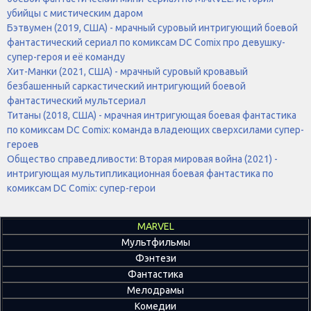
убийцы с мистическим даром
Бэтвумен (2019, США) - мрачный суровый интригующий боевой
фантастический сериал по комиксам DC Comix про девушку-
супер-героя и её команду
Хит-Манки (2021, США) - мрачный суровый кровавый
безбашенный саркастический интригующий боевой
фантастический мультсериал
Титаны (2018, США) - мрачная интригующая боевая фантастика
по комиксам DC Comix: команда владеющих сверхсилами супер-
героев
Общество справедливости: Вторая мировая война (2021) -
интригующая мультипликационная боевая фантастика по
комиксам DC Comix: супер-герои
MARVEL
Мультфильмы
Фэнтези
Фантастика
Мелодрамы
Комедии