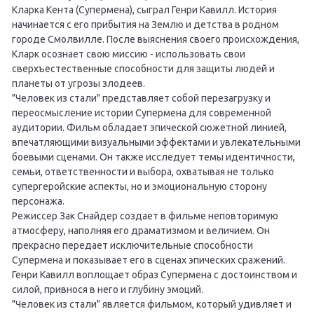
Кларка Кента (Супермена), сыграл Генри Кавилл. История
начинается с его прибытия на Землю и детства в родном
городе Смолвилле. После выяснения своего происхождения,
Кларк осознает свою миссию - использовать свои
сверхъестественные способности для защиты людей и
планеты от угрозы злодеев.
"Человек из стали" представляет собой перезагрузку и
переосмысление истории Супермена для современной
аудитории. Фильм обладает эпической сюжетной линией,
впечатляющими визуальными эффектами и увлекательными
боевыми сценами. Он также исследует темы идентичности,
семьи, ответственности и выбора, охватывая не только
супергеройские аспекты, но и эмоциональную сторону
персонажа.
Режиссер Зак Снайдер создает в фильме неповторимую
атмосферу, наполняя его драматизмом и величием. Он
прекрасно передает исключительные способности
Супермена и показывает его в сценах эпических сражений.
Генри Кавилл воплощает образ Супермена с достоинством и
силой, привнося в него и глубину эмоций.
"Человек из стали" является фильмом, который удивляет и