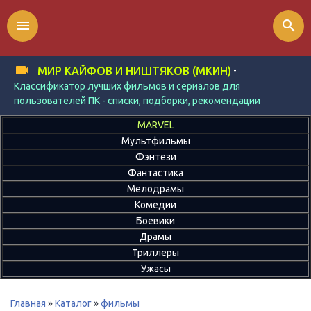
menu
search
-
МИР КАЙФОВ И НИШТЯКОВ (МКИН)
Классификатор лучших фильмов и сериалов для
пользователей ПК - списки, подборки, рекомендации
MARVEL
Мультфильмы
Фэнтези
Фантастика
Мелодрамы
Комедии
Боевики
Драмы
Триллеры
Ужасы
Главная
»
Каталог
»
фильмы