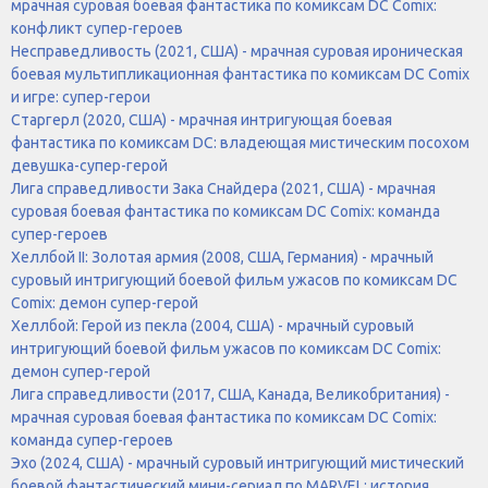
мрачная суровая боевая фантастика по комиксам DC Comix:
конфликт супер-героев
Несправедливость (2021, США) - мрачная суровая ироническая
боевая мультипликационная фантастика по комиксам DC Comix
и игре: супер-герои
Старгерл (2020, США) - мрачная интригующая боевая
фантастика по комиксам DC: владеющая мистическим посохом
девушка-супер-герой
Лига справедливости Зака Снайдера (2021, США) - мрачная
суровая боевая фантастика по комиксам DC Comix: команда
супер-героев
Хеллбой II: Золотая армия (2008, США, Германия) - мрачный
суровый интригующий боевой фильм ужасов по комиксам DC
Comix: демон супер-герой
Хеллбой: Герой из пекла (2004, США) - мрачный суровый
интригующий боевой фильм ужасов по комиксам DC Comix:
демон супер-герой
Лига справедливости (2017, США, Канада, Великобритания) -
мрачная суровая боевая фантастика по комиксам DC Comix:
команда супер-героев
Эхо (2024, США) - мрачный суровый интригующий мистический
боевой фантастический мини-сериал по MARVEL: история