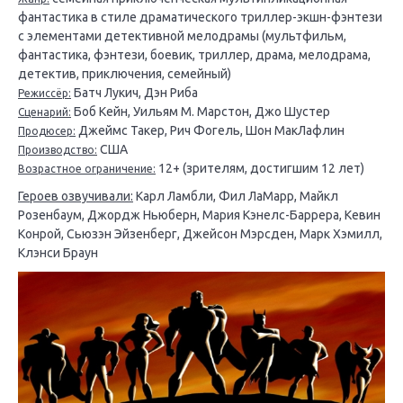
фантастика в стиле драматического триллер-экшн-фэнтези
с элементами детективной мелодрамы (мультфильм,
фантастика, фэнтези, боевик, триллер, драма, мелодрама,
детектив, приключения, семейный)
Батч Лукич, Дэн Риба
Режиссёр:
Боб Кейн, Уильям М. Марстон, Джо Шустер
Сценарий:
Джеймс Такер, Рич Фогель, Шон МакЛафлин
Продюсер:
США
Производство:
12+ (зрителям, достигшим 12 лет)
Возрастное ограничение:
Героев озвучивали:
Карл Ламбли, Фил ЛаМарр, Майкл
Розенбаум, Джордж Ньюберн, Мария Кэнелс-Баррера, Кевин
Конрой, Сьюзэн Эйзенберг, Джейсон Мэрсден, Марк Хэмилл,
Клэнси Браун