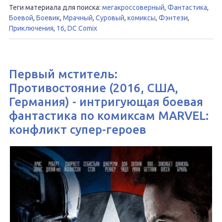
Теги материала для поиска:
мегакроссоверный
,
Фантастика
,
Боевой
,
Боевик
,
Мрачный
,
Суровый
,
комиксы
,
Фэнтези
,
Приключения
,
16
,
DC Comix
Первый мститель:
Противостояние (2016, США,
Германия) - интригующая боевая
фантастика по комиксам MARVEL:
конфликт супер-героев