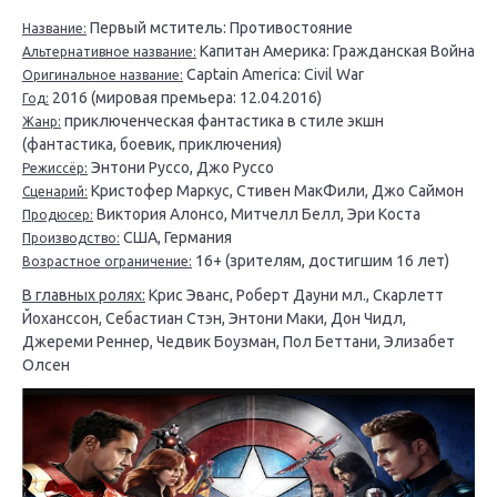
Первый мститель: Противостояние
Название:
Капитан Америка: Гражданская Война
Альтернативное название:
Captain America: Civil War
Оригинальное название:
2016 (мировая премьера: 12.04.2016)
Год:
приключенческая фантастика в стиле экшн
Жанр:
(фантастика, боевик, приключения)
Энтони Руссо, Джо Руссо
Режиссёр:
Кристофер Маркус, Стивен МакФили, Джо Саймон
Сценарий:
Виктория Алонсо, Митчелл Белл, Эри Коста
Продюсер:
США, Германия
Производство:
16+ (зрителям, достигшим 16 лет)
Возрастное ограничение:
В главных ролях:
Крис Эванс, Роберт Дауни мл., Скарлетт
Йоханссон, Себастиан Стэн, Энтони Маки, Дон Чидл,
Джереми Реннер, Чедвик Боузман, Пол Беттани, Элизабет
Олсен