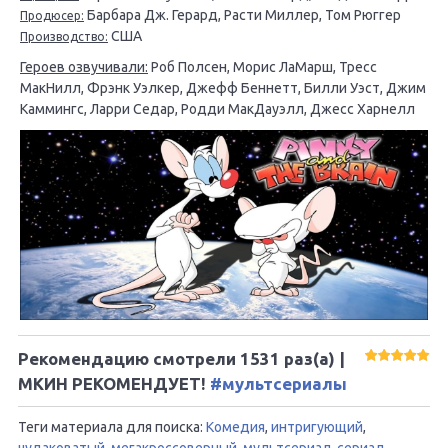
Барбара Дж. Герард, Расти Миллер, Том Рюггер
Продюсер:
США
Производство:
Героев озвучивали:
Роб Полсен, Морис ЛаМарш, Тресс
МакНилл, Фрэнк Уэлкер, Джефф Беннетт, Билли Уэст, Джим
Каммингс, Ларри Седар, Родди МакДауэлл, Джесс Харнелл
Рекомендацию смотрели
1531
раз(а) |
МКИН РЕКОМЕНДУЕТ!
#мультсериалы
Теги материала для поиска:
Комедия
,
интригующий
,
чудаковатый
,
мегакроссоверный
,
мультсериал
,
сериал
,