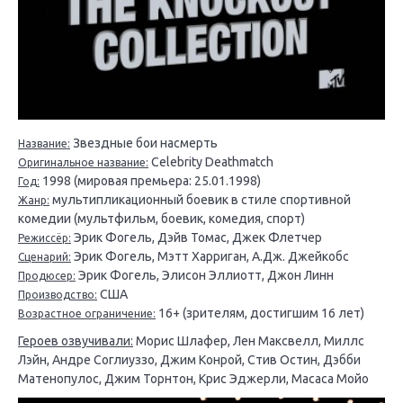
Звездные бои насмерть
Название:
Celebrity Deathmatch
Оригинальное название:
1998 (мировая премьера: 25.01.1998)
Год:
мультипликационный боевик в стиле спортивной
Жанр:
комедии (мультфильм, боевик, комедия, спорт)
Эрик Фогель, Дэйв Томас, Джек Флетчер
Режиссёр:
Эрик Фогель, Мэтт Харриган, А.Дж. Джейкобс
Сценарий:
Эрик Фогель, Элисон Эллиотт, Джон Линн
Продюсер:
США
Производство:
16+ (зрителям, достигшим 16 лет)
Возрастное ограничение:
Героев озвучивали:
Морис Шлафер, Лен Максвелл, Миллс
Лэйн, Андре Соглиуззо, Джим Конрой, Стив Остин, Дэбби
Матенопулос, Джим Торнтон, Крис Эджерли, Масаса Мойо