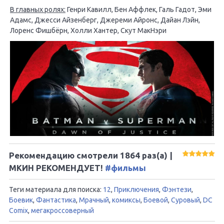
В главных ролях:
Генри Кавилл, Бен Аффлек, Галь Гадот, Эми
Адамс, Джесси Айзенберг, Джереми Айронс, Дайан Лэйн,
Лоренс Фишбёрн, Холли Хантер, Скут МакНэри
Рекомендацию смотрели
1864
раз(а) |
МКИН РЕКОМЕНДУЕТ!
#фильмы
Теги материала для поиска:
12
,
Приключения
,
Фэнтези
,
Боевик
,
Фантастика
,
Мрачный
,
комиксы
,
Боевой
,
Суровый
,
DC
Comix
,
мегакроссоверный