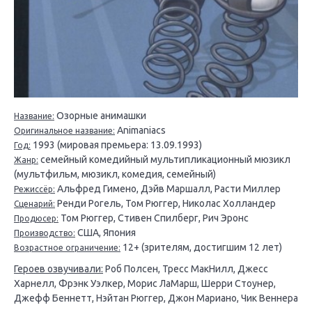
Озорные анимашки
Название:
Animaniacs
Оригинальное название:
1993 (мировая премьера: 13.09.1993)
Год:
семейный комедийный мультипликационный мюзикл
Жанр:
(мультфильм, мюзикл, комедия, семейный)
Альфред Гимено, Дэйв Маршалл, Расти Миллер
Режиссёр:
Ренди Рогель, Том Рюггер, Николас Холландер
Сценарий:
Том Рюггер, Стивен Спилберг, Рич Эронс
Продюсер:
США, Япония
Производство:
12+ (зрителям, достигшим 12 лет)
Возрастное ограничение:
Героев озвучивали:
Роб Полсен, Тресс МакНилл, Джесс
Харнелл, Фрэнк Уэлкер, Морис ЛаМарш, Шерри Стоунер,
Джефф Беннетт, Нэйтан Рюггер, Джон Мариано, Чик Веннера