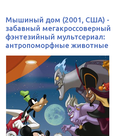
Мышиный дом (2001, США) -
забавный мегакроссоверный
фэнтезийный мультсериал:
антропоморфные животные