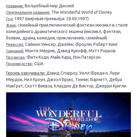
Волшебный мир Дисней
Название:
The Wonderful World of Disney
Оригинальное название:
1997 (мировая премьера: 28.09.1997)
Год:
семейный приключенческий фэнтези-мюзикл в стиле
Жанр:
комедийного драматического экшена (мюзикл, фэнтези,
боевик, драма, комедия, приключения, семейный)
Саймон Уинсер, Джеймс Фроули, Роберт Кинг
Режиссёр:
Монте Меррик, Дэвид Кукофф, Мэтт Рошков
Сценарий:
Фитч Кэди, Майк Карц, Иэн Патерсон
Продюсер:
США
Производство:
Героев озвучивали:
Дэвид Спэрроу, Уилл Фридел, Лори
Мердок, Нил Кроун, Джоэл Брукс, Тэннис Барнетт, Дебра
МакГрат, Скотт Виквэа, Клаудио Де Виктор, Джерри Куигли