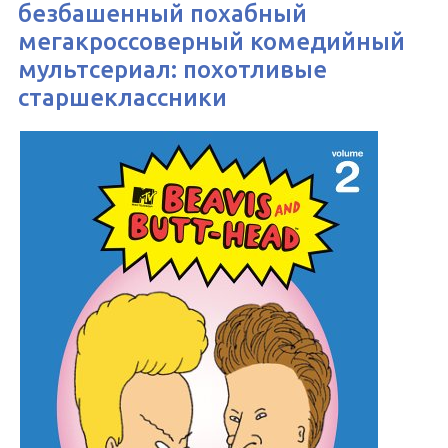
безбашенный похабный
мегакроссоверный комедийный
мультсериал: похотливые
старшеклассники