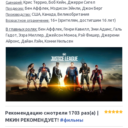
Крис Террио, Боб Кейн, Джерри Сигел
Сценарий:
Бен Аффлек, Мэдисон Эйнли, Джон Берг
Продюсер:
США, Канада, Великобритания
Производство:
16+ (зрителям, достигшим 16 лет)
Возрастное ограничение:
В главных ролях:
Бен Аффлек, Генри Кавилл, Эми Адамс, Галь
Гадот, Эзра Миллер, Джейсон Момоа, Рэй Фишер, Джереми
Айронс, Дайан Лэйн, Конни Нильсен
Рекомендацию смотрели
1703
раз(а) |
МКИН РЕКОМЕНДУЕТ!
#фильмы