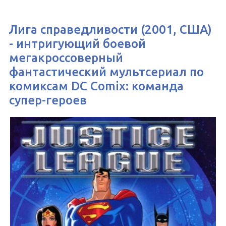
Лига справедливости (2001, США)
- интригующий боевой
мегакроссоверный
фантастический мультсериал по
комиксам DC Comix: команда
супер-героев