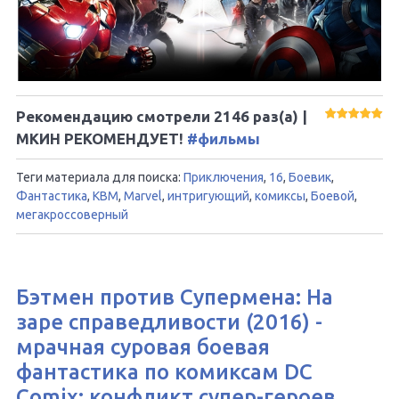
Рекомендацию смотрели
2146
раз(а) |
МКИН РЕКОМЕНДУЕТ!
#фильмы
Теги материала для поиска:
Приключения
,
16
,
Боевик
,
Фантастика
,
КВМ
,
Marvel
,
интригующий
,
комиксы
,
Боевой
,
мегакроссоверный
Бэтмен против Супермена: На
заре справедливости (2016) -
мрачная суровая боевая
фантастика по комиксам DC
Comix: конфликт супер-героев