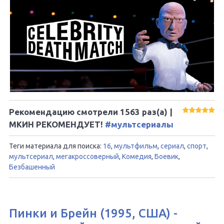
Рекомендацию смотрели
1563
раз(а) |
МКИН РЕКОМЕНДУЕТ!
#мультсериалы
Теги материала для поиска:
16
,
мультфильм
,
сериал
,
спорт
,
мультсериал
,
мегакроссоверный
,
Комедия
,
Боевик
,
Безбашенный
Пинки и Брейн (1995, США) -