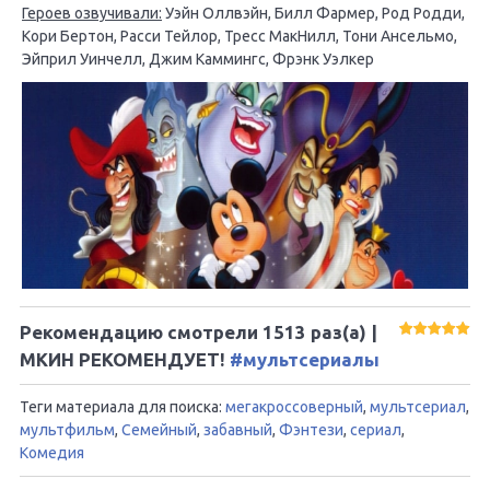
Героев озвучивали:
Уэйн Оллвэйн, Билл Фармер, Род Родди,
Кори Бертон, Расси Тейлор, Тресс МакНилл, Тони Ансельмо,
Эйприл Уинчелл, Джим Каммингс, Фрэнк Уэлкер
Рекомендацию смотрели
1513
раз(а) |
МКИН РЕКОМЕНДУЕТ!
#мультсериалы
Теги материала для поиска:
мегакроссоверный
,
мультсериал
,
мультфильм
,
Семейный
,
забавный
,
Фэнтези
,
сериал
,
Комедия