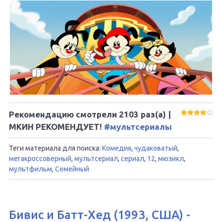
Рекомендацию смотрели
2103
раз(а) |
МКИН РЕКОМЕНДУЕТ!
#мультсериалы
Теги материала для поиска:
Комедия
,
чудаковатый
,
мегакроссоверный
,
мультсериал
,
сериал
,
12
,
мюзикл
,
мультфильм
,
Семейный
Бивис и Батт-Хед (1993, США) -