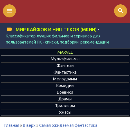
menu
search
-
МИР КАЙФОВ И НИШТЯКОВ (МКИН)
Классификатор лучших фильмов и сериалов для
пользователей ПК - списки, подборки, рекомендации
MARVEL
Мультфильмы
Фэнтези
Фантастика
Мелодрамы
Комедии
Боевики
Драмы
Триллеры
Ужасы
Главная
»
В верх
»
Самая ожидаемая фантастика