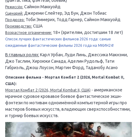
(фантастика, фэнтези, боевик)
Саймон Маккуойд
Режиссёр:
Джереми Слейтер, Эд Бун, Джон Тобиас
Сценарий:
Тоби Эммерих, Тодд Гарнер, Саймон Маккуойд
Продюсер:
США
Производство:
18+ (зрителям, достигшим 18 лет)
Возрастное ограничение:
Список лучших фантастических фильмов 2026 года: самые
ожидаемые фантастические фильмы 2026 года на МКИН24!
В главных ролях:
Карл Урбан, Луди Линь, Джессика Макнэми,
Джо Таслим, Хироюки Санада, Аделин Рудольф, Тати
Габриэль, Джош Лоусон, Мартин Форд, Таданобу Асано
Описание фильма - Мортал Комбат 2 (2026, Mortal Kombat II,
США):
- американское
Мортал Комбат 2 (2026, Mortal Kombat II, США)
мрачное суровое кровавое боевое фантастическое экшн-
фэнтези по мотивам одноимённой компьютерной игры про
мастеров боевых искусств, владеющих сверхспособностями,
и турнир боевых искусств.