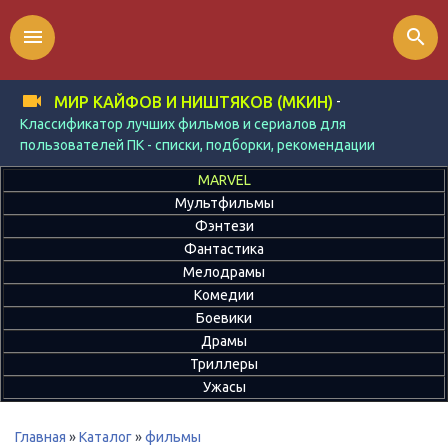
menu
search
-
МИР КАЙФОВ И НИШТЯКОВ (МКИН)
Классификатор лучших фильмов и сериалов для
пользователей ПК - списки, подборки, рекомендации
MARVEL
Мультфильмы
Фэнтези
Фантастика
Мелодрамы
Комедии
Боевики
Драмы
Триллеры
Ужасы
Главная
»
Каталог
»
фильмы