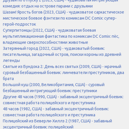
комедия: отдых на острове парами с друзьями
Шазам! Ярость богов (2023, США) - чудаковатое саркастическое
мистическое боевое фэнтези по комиксам DC Comix: супер-
герой-подросток
Суперпитомцы (2022, США) - чудаковатая боевая
мультипликационная фантастика по комиксам DC Comix: пёс,
владеющие сверхспособностями животные
Затерянный город (2022, США) - чудаковатый боевик:
писательница, загадочный остров, поиски короны из древней
легенды
Святые из Бундока 2: День всех святых (2009, США) - мрачный
суровый безбашенный боевик: линчеватели преступников, два
брата
Большой куш (2000, Великобритания, США) - суровый
безбашенный интригующий боевик: преступники
Другие 48 часов (1990, США) - забавный эксцентричный боевик:
совместная работа полицейского и преступника
48 часов (1982, США) - забавный эксцентричный боевик:
совместная работа полицейского и преступника
Полицейский из Беверли-Хиллз 2 (1987, США) - забавный
эксцентричный боевик: полицейский