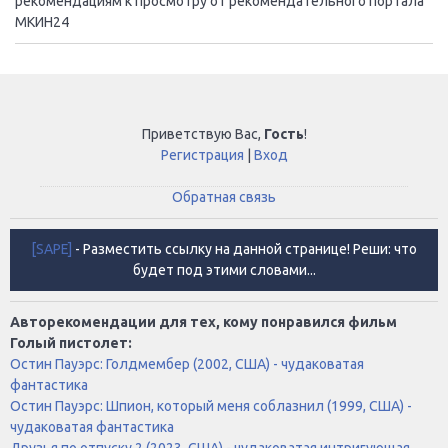
рекомендациям к просмотру от рекомендательного портала
МКИН24
Приветствую Вас
,
Гость
!
Регистрация
|
Вход
Обратная связь
[SAPE]
- Разместить ссылку на данной странице! Реши: что
будет под этими словами...
Авторекомендации для тех, кому понравился фильм
Голый пистолет:
Остин Пауэрс: Голдмембер (2002, США) - чудаковатая
фантастика
Остин Пауэрс: Шпион, который меня соблазнил (1999, США) -
чудаковатая фантастика
Друзья по отпуску 2 (2023, США) - чудаковатая интригующая