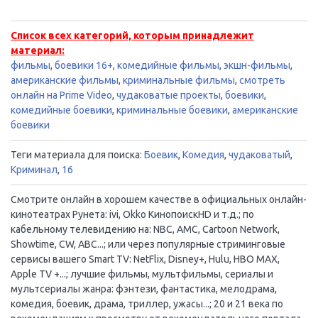
Список всех категорий, которым принадлежит
материал:
фильмы
,
боевики 16+
,
комедийные фильмы
,
экшн-фильмы
,
американские фильмы
,
криминальные фильмы
,
смотреть
онлайн на Prime Video
,
чудаковатые проекты
,
боевики
,
комедийные боевики
,
криминальные боевики
,
американские
боевики
Теги материала для поиска:
Боевик
,
Комедия
,
чудаковатый
,
Криминал
,
16
Смотрите онлайн в хорошем качестве в официальных онлайн-
кинотеатрах Рунета: ivi, Okko КинопоискHD и т.д.; по
кабельному телевидению на: NBC, AMC, Cartoon Network,
Showtime, CW, ABC...; или через популярные стриминговые
сервисы вашего Smart TV: NetFlix, Disney+, Hulu, HBO MAX,
Apple TV +...; лучшие фильмы, мультфильмы, сериалы и
мультсериалы жанра: фэнтези, фантастика, мелодрама,
комедия, боевик, драма, триллер, ужасы...; 20 и 21 века по