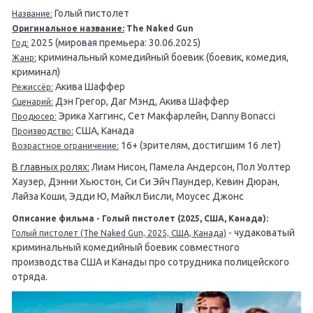
Голый пистолет
Название:
Оригинальное название:
The Naked Gun
2025 (мировая премьера: 30.06.2025)
Год:
криминальный комедийный боевик (боевик, комедия,
Жанр:
криминал)
Акива Шаффер
Режиссёр:
Дэн Грегор, Даг Мэнд, Акива Шаффер
Сценарий:
Эрика Хаггинс, Сет Макфарлейн, Danny Bonacci
Продюсер:
США, Канада
Производство:
16+ (зрителям, достигшим 16 лет)
Возрастное ограничение:
В главных ролях:
Лиам Нисон, Памела Андерсон, Пол Уолтер
Хаузер, Дэнни Хьюстон, Си Си Эйч Паундер, Кевин Дюран,
Лайза Коши, Эдди Ю, Майкл Бисли, Моусес Джонс
Описание фильма - Голый пистолет (2025, США, Канада):
- чудаковатый
Голый пистолет (The Naked Gun, 2025, США, Канада)
криминальный комедийный боевик совместного
производства США и Канады про сотрудника полицейского
отряда.