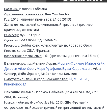
Иллюзия обмана
Название:
Оригинальное название:
Now You See Me
2013 (мировая премьера: 21.05.2013)
Год:
детективный криминальный триллер (триллер,
Жанр:
криминал, детектив)
Луи Летерье
Режиссёр:
Боаз Якин, Эд Соломон
Сценарий:
Бобби Коэн, Алекс Куртцман, Роберто Орси
Продюсер:
США, Франция
Производство:
16+ (зрителям, достигшим 16 лет)
Возрастное ограничение:
В главных ролях:
Мелани Лоран,
Морган Фриман
,
Майкл Кейн
,
Джесси Айзенберг
,
Марк Руффало
,
Вуди Харрельсон
, Айла
Фишер, Дэйв Франко, Майкл Келли, Коммон
Смотреть онлайн в хорошем качестве:
ivi
,
MEGOGO
,
КинопоискHD
Описание фильма - Иллюзия обмана (Now You See Me, 2013,
США, Франция):
-
Иллюзия обмана (Now You See Me, 2013, США, Франция)
остросюжетный эксцентричный интригующий детективный