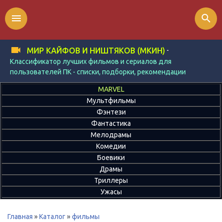
menu
search
-
МИР КАЙФОВ И НИШТЯКОВ (МКИН)
Классификатор лучших фильмов и сериалов для
пользователей ПК - списки, подборки, рекомендации
MARVEL
Мультфильмы
Фэнтези
Фантастика
Мелодрамы
Комедии
Боевики
Драмы
Триллеры
Ужасы
Главная
»
Каталог
»
фильмы