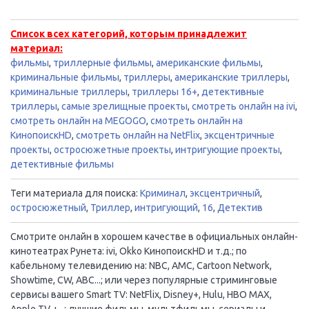
Список всех категорий, которым принадлежит
материал:
фильмы
,
триллерные фильмы
,
американские фильмы
,
криминальные фильмы
,
триллеры
,
американские триллеры
,
криминальные триллеры
,
триллеры 16+
,
детективные
триллеры
,
самые зрелищные проекты
,
смотреть онлайн на ivi
,
смотреть онлайн на MEGOGO
,
смотреть онлайн на
КинопоискHD
,
смотреть онлайн на NetFlix
,
эксцентричные
проекты
,
остросюжетные проекты
,
интригующие проекты
,
детективные фильмы
Теги материала для поиска:
Криминал
,
эксцентричный
,
остросюжетный
,
Триллер
,
интригующий
,
16
,
Детектив
Смотрите онлайн в хорошем качестве в официальных онлайн-
кинотеатрах Рунета: ivi, Okko КинопоискHD и т.д.; по
кабельному телевидению на: NBC, AMC, Cartoon Network,
Showtime, CW, ABC...; или через популярные стриминговые
сервисы вашего Smart TV: NetFlix, Disney+, Hulu, HBO MAX,
Apple TV +...; лучшие фильмы, мультфильмы, сериалы и