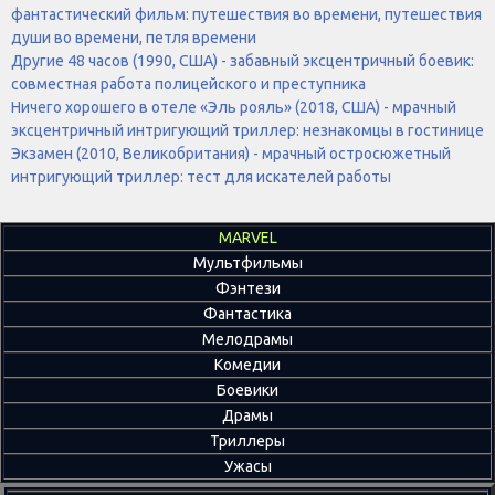
фантастический фильм: путешествия во времени, путешествия
души во времени, петля времени
Другие 48 часов (1990, США) - забавный эксцентричный боевик:
совместная работа полицейского и преступника
Ничего хорошего в отеле «Эль рояль» (2018, США) - мрачный
эксцентричный интригующий триллер: незнакомцы в гостинице
Экзамен (2010, Великобритания) - мрачный остросюжетный
интригующий триллер: тест для искателей работы
MARVEL
Мультфильмы
Фэнтези
Фантастика
Мелодрамы
Комедии
Боевики
Драмы
Триллеры
Ужасы