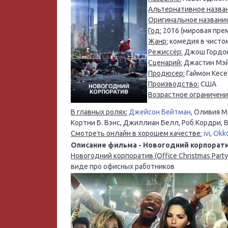
Альтернативное назван
Оригинальное название
Год:
2016 (мировая прем
Жанр:
комедия в чисто
Режиссёр:
Джош Гордон
Сценарий:
Джастин Мэйл
Продюсер:
Гаймон Кесе
Производство:
США
Возрастное ограничени
В главных ролях:
Джейсон Бейтман
, Оливия 
Кортни Б. Вэнс, Джиллиан Белл, Роб Кордри, 
Смотреть онлайн в хорошем качестве:
ivi
,
Okk
Описание фильма - Новогодний корпоратив (
Новогодний корпоратив (Office Christmas Party
виде про офисных работников