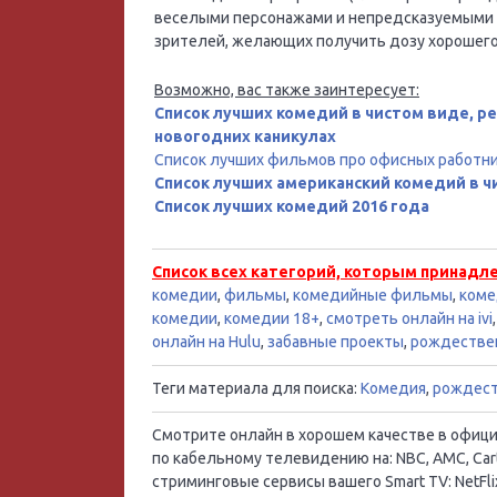
веселыми персонажами и непредсказуемыми 
зрителей, желающих получить дозу хорошего 
Возможно, вас также заинтересует:
Список лучших комедий в чистом виде, 
новогодних каникулах
Список лучших фильмов про офисных работн
Список лучших американский комедий в ч
Список лучших комедий 2016 года
Список всех категорий, которым принадл
комедии
,
фильмы
,
комедийные фильмы
,
коме
комедии
,
комедии 18+
,
смотреть онлайн на ivi
онлайн на Hulu
,
забавные проекты
,
рождестве
Теги материала для поиска:
Комедия
,
рождест
Смотрите онлайн в хорошем качестве в официал
по кабельному телевидению на: NBC, AMC, Cart
стриминговые сервисы вашего Smart TV: NetFlix