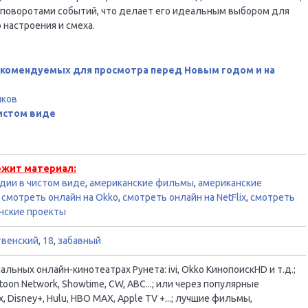
поворотами событий, что делает его идеальным выбором для
настроения и смеха.
рекомендуемых для просмотра перед Новым годом и на
иков
истом виде
ежит материал:
дии в чистом виде
,
американские фильмы
,
американские
,
смотреть онлайн на Okko
,
смотреть онлайн на NetFlix
,
смотреть
нские проекты
венский
,
18
,
забавный
ьных онлайн-кинотеатрах Рунета: ivi, Okko КинопоискHD и т.д.;
oon Network, Showtime, CW, ABC...; или через популярные
, Disney+, Hulu, HBO MAX, Apple TV +...; лучшие фильмы,