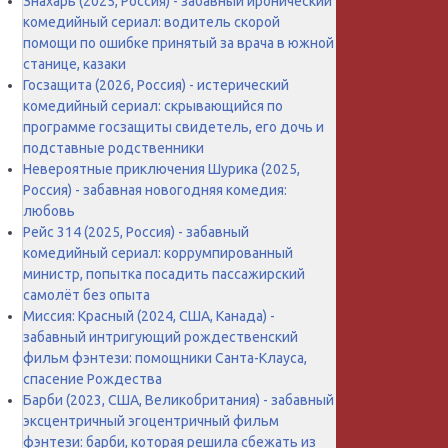
Знахарь (2025, Россия) - забавный иронический
комедийный сериал: водитель скорой
помощи по ошибке принятый за врача в южной
станице, казаки
Госзащита (2026, Россия) - истерический
комедийный сериал: скрывающийся по
программе госзащиты свидетель, его дочь и
подставные родственники
Невероятные приключения Шурика (2025,
Россия) - забавная новогодняя комедия:
любовь
Рейс 314 (2025, Россия) - забавный
комедийный сериал: коррумпированный
министр, попытка посадить пассажирский
самолёт без опыта
Миссия: Красный (2024, США, Канада) -
забавный интригующий рождественский
фильм фэнтези: помощники Санта-Клауса,
спасение Рождества
Барби (2023, США, Великобритания) - забавный
эксцентричный эгоцентричный фильм
фэнтези: барби, которая решила сбежать из