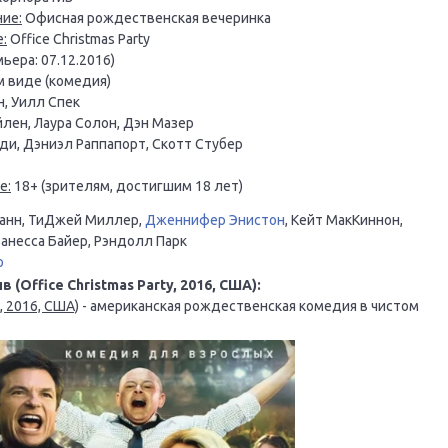
ие:
Офисная рождественская вечеринка
:
Office Christmas Party
ьера: 07.12.2016)
м виде (комедия)
, Уилл Спек
ен, Лаура Солон, Дэн Мазер
ди, Дэниэл Раппапорт, Скотт Стубер
е:
18+ (зрителям, достигшим 18 лет)
Манн, ТиДжей Миллер,
Дженнифер Энистон
, Кейт МакКиннон,
Ванесса Байер, Рэндолл Парк
o
Office Christmas Party, 2016, США):
, 2016, США)
- американская рождественская комедия в чистом