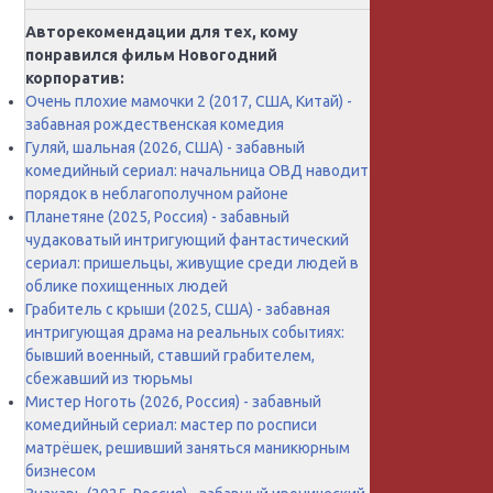
Авторекомендации для тех, кому
понравился фильм Новогодний
корпоратив:
Очень плохие мамочки 2 (2017, США, Китай) -
забавная рождественская комедия
Гуляй, шальная (2026, США) - забавный
комедийный сериал: начальница ОВД наводит
порядок в неблагополучном районе
Планетяне (2025, Россия) - забавный
чудаковатый интригующий фантастический
сериал: пришельцы, живущие среди людей в
облике похищенных людей
Грабитель с крыши (2025, США) - забавная
интригующая драма на реальных событиях:
бывший военный, ставший грабителем,
сбежавший из тюрьмы
Мистер Ноготь (2026, Россия) - забавный
комедийный сериал: мастер по росписи
матрёшек, решивший заняться маникюрным
бизнесом