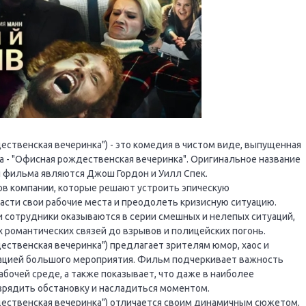
ественская вечеринка") - это комедия в чистом виде, выпущенная
а - "Офисная рождественская вечеринка". Оригинальное название
ами фильма являются Джош Гордон и Уилл Спек.
ов компании, которые решают устроить эпическую
асти свои рабочие места и преодолеть кризисную ситуацию.
и сотрудники оказываются в серии смешных и нелепых ситуаций,
 романтических связей до взрывов и полицейских погонь.
ественская вечеринка") предлагает зрителям юмор, хаос и
зацией большого мероприятия. Фильм подчеркивает важность
бочей среде, а также показывает, что даже в наиболее
зрядить обстановку и насладиться моментом.
дественская вечеринка") отличается своим динамичным сюжетом,