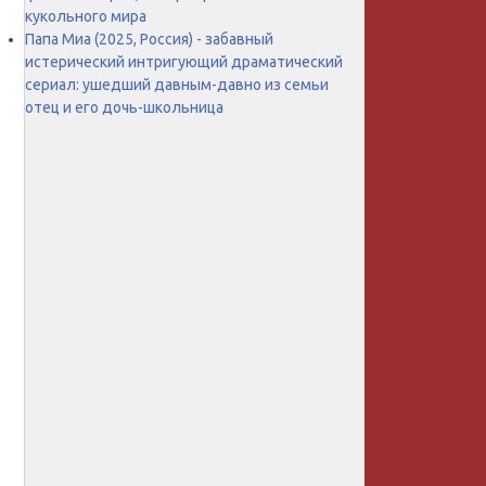
кукольного мира
Папа Миа (2025, Россия) - забавный
истерический интригующий драматический
сериал: ушедший давным-давно из семьи
отец и его дочь-школьница