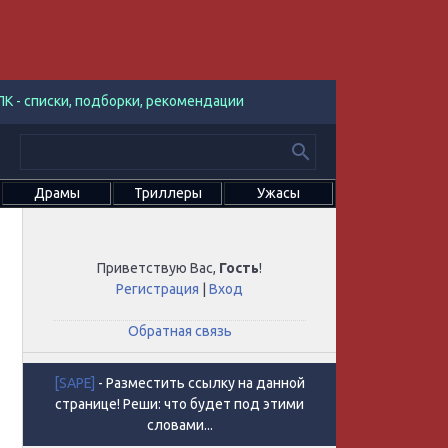
К - списки, подборки, рекомендации
Драмы
Триллеры
Ужасы
Приветствую Вас
,
Гость
!
Регистрация
|
Вход
Обратная связь
[SAPE]
- Разместить ссылку на данной
странице! Реши: что будет под этими
словами...