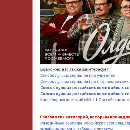
Возможно, вас также заинтересует:
Список лучших сериалов про учителей
Список лучших сериалов про старшеклассник
Список лучших российских комедийных се
Списки лучших российских комедийных се
Киносборник комедий №9.1.1: Российские ко
Список всех категорий, которым принадл
комедийные сериалы
,
российские сериалы
,
се
онлайн на PREMIER
,
забавные проекты