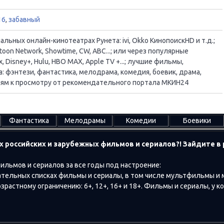
16
,
забавный
ьных онлайн-кинотеатрах Рунета: ivi, Okko КинопоискHD и т.д.;
oon Network, Showtime, CW, ABC...; или через популярные
, Disney+, Hulu, HBO MAX, Apple TV +...; лучшие фильмы,
 фэнтези, фантастика, мелодрама, комедия, боевик, драма,
ациям к просмотру от рекомендательного портала МКИН24
Фантастика
Мелодрамы
Комедии
Боевики
х российских и зарубежных фильмов и сериалов?! Зайдите 
ильмов и сериалов за все годы под настроение:
тельных списках фильмы и сериалы, в том числе мультфильмы и
растному ограничению: 6+, 12+, 16+ и 18+. Фильмы и сериалы, у к