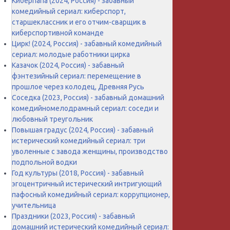
Киберпапа (2024, Россия) - забавный
комедийный сериал: киберспорт,
старшеклассник и его отчим-сварщик в
киберспортивной команде
Цирк! (2024, Россия) - забавный комедийный
сериал: молодые работники цирка
Казачок (2024, Россия) - забавный
фэнтезийный сериал: перемещение в
прошлое через колодец, Древняя Русь
Соседка (2023, Россия) - забавный домашний
комедийномелодрамный сериал: соседи и
любовный треугольник
Повышая градус (2024, Россия) - забавный
истерический комедийный сериал: три
уволенные с завода женщины, производство
подпольной водки
Год культуры (2018, Россия) - забавный
эгоцентричный истерический интригующий
пафосный комедийный сериал: коррупционер,
учительница
Праздники (2023, Россия) - забавный
домашний истерический комедийный сериал: