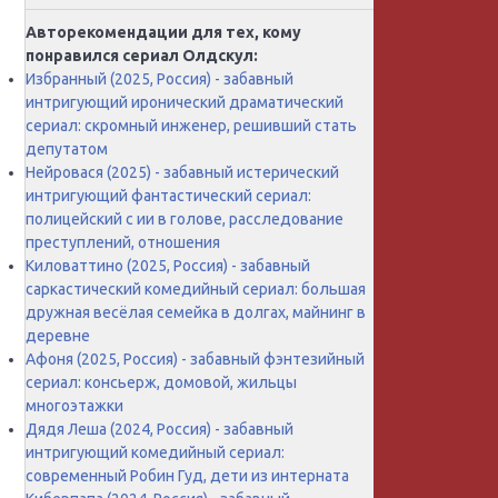
Авторекомендации для тех, кому
понравился сериал Олдскул:
Избранный (2025, Россия) - забавный
интригующий иронический драматический
сериал: скромный инженер, решивший стать
депутатом
Нейровася (2025) - забавный истерический
интригующий фантастический сериал:
полицейский с ии в голове, расследование
преступлений, отношения
Киловаттино (2025, Россия) - забавный
саркастический комедийный сериал: большая
дружная весёлая семейка в долгах, майнинг в
деревне
Афоня (2025, Россия) - забавный фэнтезийный
сериал: консьерж, домовой, жильцы
многоэтажки
Дядя Леша (2024, Россия) - забавный
интригующий комедийный сериал:
современный Робин Гуд, дети из интерната