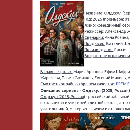
Название:
Олдскул (сериа
Год:
2025 (премьера: 01
Жанр:
комедийный сери
Режиссёр:
Александр Ж
Сценарий:
Анна Розина,
Продюсер:
Виталий Шля
Производство:
Россия
Возрастное ограничени
В главных ролях:
Мария Аронова, Ефим Шифрин
Жарычева, Павел Савинков, Евгений Михеев, 
Смотреть онлайн в хорошем качестве:
PREMIE
Описание сериала - Олдскул (2025, Россия)
Олдскул (2025, Россия)
- российский забавный
школьников и учителей элитной школы, а та
учительницей, матерью-завучем и старшекла