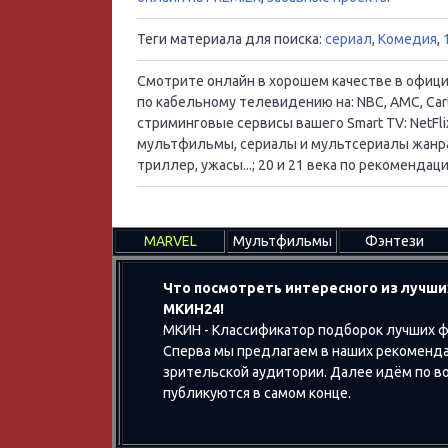
Теги материала для поиска:
сериал
,
Комедия
,
Смотрите онлайн в хорошем качестве в официал
по кабельному телевидению на: NBC, AMC, Cart
стриминговые сервисы вашего Smart TV: NetFlix
мультфильмы, сериалы и мультсериалы жанра:
триллер, ужасы...; 20 и 21 века по рекоменд
MARVEL
Мультфильмы
Фэнтези
Что посмотреть интересного из лучши
МКИН24!
МКИН - Классификатор подборок лучших ф
Сперва мы предлагаем в наших рекоменда
зрительской аудитории. Далее идём по воз
публикуются в самом конце.