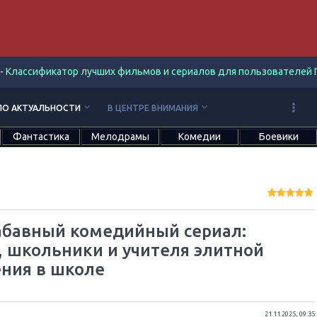
-
Классификатор лучших фильмов и сериалов для пользователей П
keyboard_arrow_down
keyboard_arrow_down
ПО АКТУАЛЬНОСТИ
В ЦЕНТРЕ ВНИМАНИЯ
Фантастика
Мелодрамы
Комедии
Боевики
 забавный комедийный сериал:
 школьники и учителя элитной
ния в школе
21.11.2025, 09:35