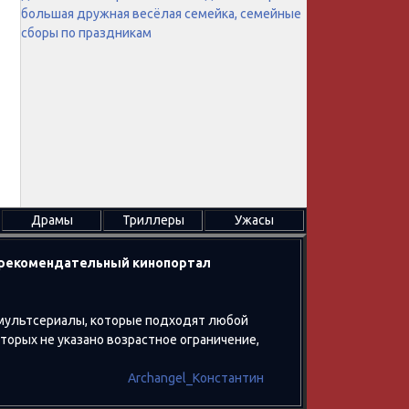
большая дружная весёлая семейка, семейные
сборы по праздникам
Драмы
Триллеры
Ужасы
в рекомендательный кинопортал
 мультсериалы, которые подходят любой
оторых не указано возрастное ограничение,
Archangel_Константин