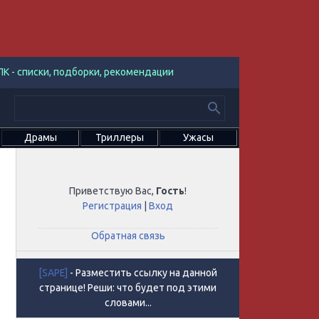
К - списки, подборки, рекомендации
Драмы
Триллеры
Ужасы
Приветствую Вас
,
Гость
!
Регистрация
|
Вход
Обратная связь
[SAPE]
- Разместить ссылку на данной
странице! Реши: что будет под этими
словами...