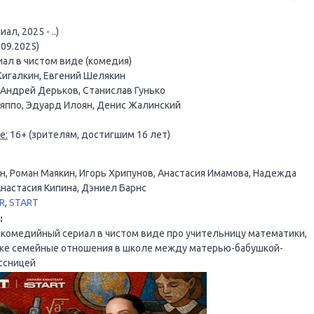
л, 2025 - ..)
.09.2025)
ал в чистом виде (комедия)
игалкин, Евгений Шелякин
 Андрей Дерьков, Станислав Гунько
ппо, Эдуард Илоян, Денис Жалинский
е:
16+ (зрителям, достигшим 16 лет)
, Роман Маякин, Игорь Хрипунов, Анастасия Имамова, Надежда
Анастасия Кипина, Дэниел Барнс
R
,
START
:
 комедийный сериал в чистом виде про учительницу математики,
кже семейные отношения в школе между матерью-бабушкой-
ссницей