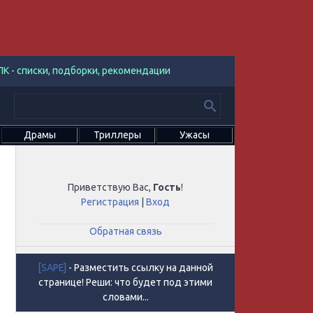
К - списки, подборки, рекомендации
Драмы
Триллеры
Ужасы
Приветствую Вас
,
Гость
!
Регистрация
|
Вход
Обратная связь
[SAPE]
- Разместить ссылку на данной
странице! Реши: что будет под этими
словами...