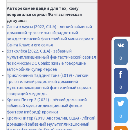
Авторекомендации для тех, кому
понравился сериал Фантастическая
девушка:
Санта-клаусы (2022, США) - лёгкий забавный
домашний трогательный радостный
рождественский фэнтезийный мини-сериал:
Санта Клаус и его семья
Бэтколёса (2022, США) - забавный
мультипликационный фантастический сериал
0
по комиксам DC Comix: живые говорящие
автомобили супер-героев
Приключения Паддингтона (2019) - лёгкий
трогательный радостный домашний
0
мультипликационный фэнтезийный сериал:
говорящий медведь
Кролик Питер 2 (2021) - лёгкий домашний
забавный мультипликационный фильм
фэнтези (гибрид): кролики
0
Кролик Питер (2018, Австралия, США) - лёгкий
домашний забавный мультипликационный