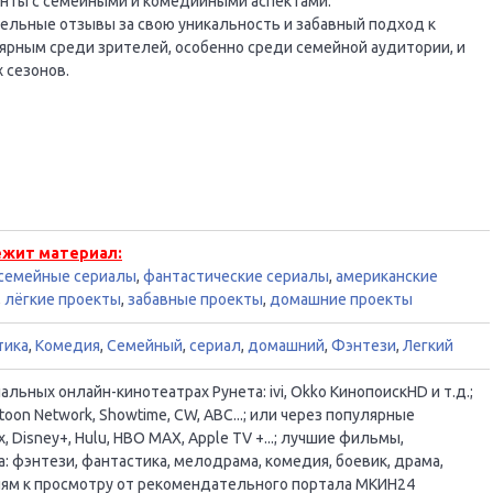
енты с семейными и комедийными аспектами.
ельные отзывы за свою уникальность и забавный подход к
ярным среди зрителей, особенно среди семейной аудитории, и
 сезонов.
ежит материал:
семейные сериалы
,
фантастические сериалы
,
американские
,
лёгкие проекты
,
забавные проекты
,
домашние проекты
тика
,
Комедия
,
Семейный
,
сериал
,
домашний
,
Фэнтези
,
Легкий
ьных онлайн-кинотеатрах Рунета: ivi, Okko КинопоискHD и т.д.;
oon Network, Showtime, CW, ABC...; или через популярные
, Disney+, Hulu, HBO MAX, Apple TV +...; лучшие фильмы,
 фэнтези, фантастика, мелодрама, комедия, боевик, драма,
ациям к просмотру от рекомендательного портала МКИН24