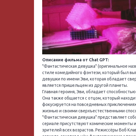
Описание фильма от Chat GPT:
"Фантастическая девушка" (оригинальное назва
стиле комедийного фэнтези, который был вы
девушки по имени Эви, которая обладает све
является пришельцем из другой планеты.
Главная героиня, Эви, обладает способностью
Она также общается с отцом, который находи
фокусируется на повседневных приключениях
жизнью и своими сверхъестественными спос
"Фантастическая девушка" представляет собо
сериале присутствуют комические моменты и
зрителей всех возрастов. Режиссёры Боб Кла