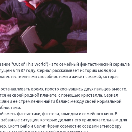
ние "Out of This World") - это семейный фантастический сериал в
пущен в 1987 году. Сериал рассказывает историю молодой
рхъестественными способностями и живёт с мамой, которая
 останавливать время, просто коснувшись двух пальцев вместе.
тся на своей родной планете, с помощью кристалла. Сериал
 Эви и её стремлении найти баланс между своей нормальной
обностями.
й смесь фантастики, фэнтези, комедии и семейного кино. В
 забавные ситуации, которые делают его привлекательным для
вер, Скотт Байо и Селиг Фрэнк совместно создали атмосферу