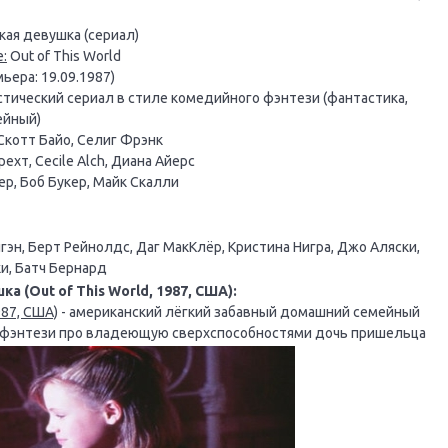
ая девушка (сериал)
:
Out of This World
ьера: 19.09.1987)
тический сериал в стиле комедийного фэнтези (фантастика,
ейный)
Скотт Байо, Селиг Фрэнк
ехт, Cecile Alch, Диана Айерс
ер, Боб Букер, Майк Скалли
эн, Берт Рейнолдс, Даг МакКлёр, Кристина Нигра, Джо Аляски,
и, Батч Бернард
 (Out of This World, 1987, США):
987, США)
- американский лёгкий забавный домашний семейный
о фэнтези про владеющую сверхспособностями дочь пришельца