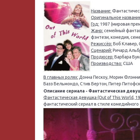
Название:
Фантастическ
Оригинальное название
Год:
1987 (мировая прем
Жанр:
семейный фантас
фэнтези, комедия, сем
Режиссёр:
Боб Клавер, 
Сценарий:
Ричард Альбр
Продюсер:
Барбара Бук
Производство:
США
В главных ролях:
Донна Пескоу, Морин Флэнниг
Базз Бельмондо, Стив Бертон, Питер Питофск
Описание сериала - Фантастическая девушка
Фантастическая девушка (Out of This World, 1
фантастический сериал в стиле комедийног