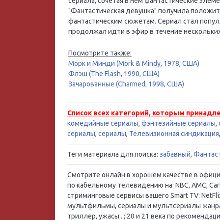
сериала, сочетая в нём фантастические элем
"Фантастическая девушка" получила положит
фантастическим сюжетам. Сериал стал попул
продолжал идти в эфир в течение нескольких
Посмотрите также:
Морк и Минди (Mork & Mindy, 1978, США)
Флэш (The Flash, 1990, США)
Зачарованные (Charmed, 1998, США)
Список всех категорий, которым принадл
комедийные сериалы
,
фэнтезийные сериалы
,
сериалы
,
сериалы
,
Телевизионная синдикация
Теги материала для поиска:
забавный
,
Фантас
Смотрите онлайн в хорошем качестве в официал
по кабельному телевидению на: NBC, AMC, Cart
стриминговые сервисы вашего Smart TV: NetFlix
мультфильмы, сериалы и мультсериалы жанра:
триллер, ужасы...; 20 и 21 века по рекоменд