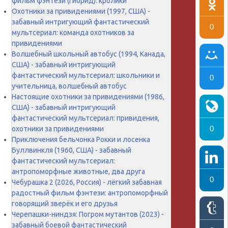
фильм фэнтези (гибрид): кролики
Охотники за привидениями (1997, США) -
забавный интригующий фантастический
0
мультсериал: команда охотников за
привидениями
Волшебный школьный автобус (1994, Канада,
США) - забавный интригующий
фантастический мультсериал: школьники и
0
учительница, волшебный автобус
Настоящие охотники за привидениями (1986,
США) - забавный интригующий
фантастический мультсериал: привидения,
0
охотники за привидениями
Приключения бельчонка Рокки и лосенка
Буллвинкля (1960, США) - забавный
фантастический мультсериал:
антропоморфные животные, два друга
0
Чебурашка 2 (2026, Россия) - лёгкий забавная
радостный фильм фэнтези: антропоморфный
говорящий зверёк и его друзья
Черепашки-ниндзя: Погром мутантов (2023) -
забавный боевой фантастический