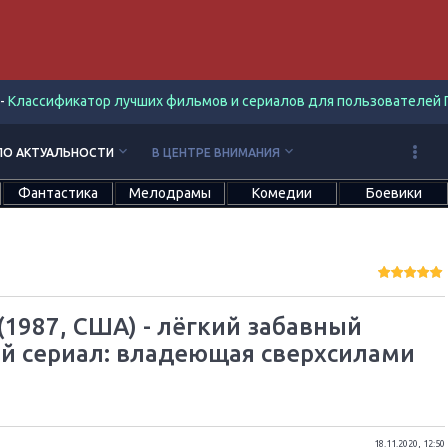
-
Классификатор лучших фильмов и сериалов для пользователей П
keyboard_arrow_down
keyboard_arrow_down
ПО АКТУАЛЬНОСТИ
В ЦЕНТРЕ ВНИМАНИЯ
Фантастика
Мелодрамы
Комедии
Боевики
1987, США) - лёгкий забавный
й сериал: владеющая сверхсилами
18.11.2020, 12:50