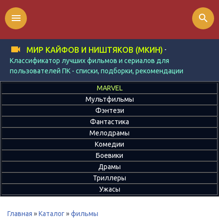
menu
search
-
МИР КАЙФОВ И НИШТЯКОВ (МКИН)
Классификатор лучших фильмов и сериалов для
пользователей ПК - списки, подборки, рекомендации
MARVEL
Мультфильмы
Фэнтези
Фантастика
Мелодрамы
Комедии
Боевики
Драмы
Триллеры
Ужасы
Главная
»
Каталог
»
фильмы