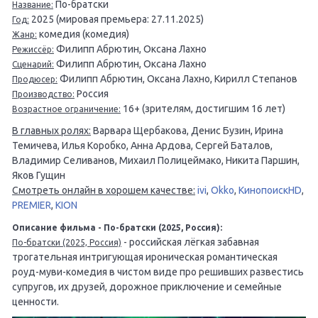
По-братски
Название:
2025 (мировая премьера: 27.11.2025)
Год:
комедия (комедия)
Жанр:
Филипп Абрютин, Оксана Лахно
Режиссёр:
Филипп Абрютин, Оксана Лахно
Сценарий:
Филипп Абрютин, Оксана Лахно, Кирилл Степанов
Продюсер:
Россия
Производство:
16+ (зрителям, достигшим 16 лет)
Возрастное ограничение:
В главных ролях:
Варвара Щербакова, Денис Бузин, Ирина
Темичева, Илья Коробко, Анна Ардова, Сергей Баталов,
Владимир Селиванов, Михаил Полицеймако, Никита Паршин,
Яков Гущин
Смотреть онлайн в хорошем качестве:
ivi
,
Okko
,
КинопоискHD
,
PREMIER
,
KION
Описание фильма - По-братски (2025, Россия):
- российская лёгкая забавная
По-братски (2025, Россия)
трогательная интригующая ироническая романтическая
роуд-муви-комедия в чистом виде про решивших развестись
супругов, их друзей, дорожное приключение и семейные
ценности.