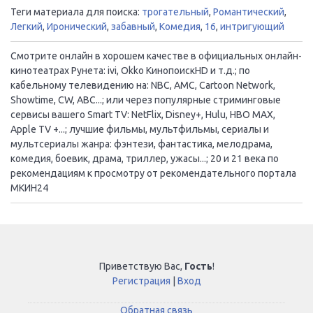
Теги материала для поиска:
трогательный
,
Романтический
,
Легкий
,
Иронический
,
забавный
,
Комедия
,
16
,
интригующий
Смотрите онлайн в хорошем качестве в официальных онлайн-
кинотеатрах Рунета: ivi, Okko КинопоискHD и т.д.; по
кабельному телевидению на: NBC, AMC, Cartoon Network,
Showtime, CW, ABC...; или через популярные стриминговые
сервисы вашего Smart TV: NetFlix, Disney+, Hulu, HBO MAX,
Apple TV +...; лучшие фильмы, мультфильмы, сериалы и
мультсериалы жанра: фэнтези, фантастика, мелодрама,
комедия, боевик, драма, триллер, ужасы...; 20 и 21 века по
рекомендациям к просмотру от рекомендательного портала
МКИН24
Приветствую Вас
,
Гость
!
Регистрация
|
Вход
Обратная связь