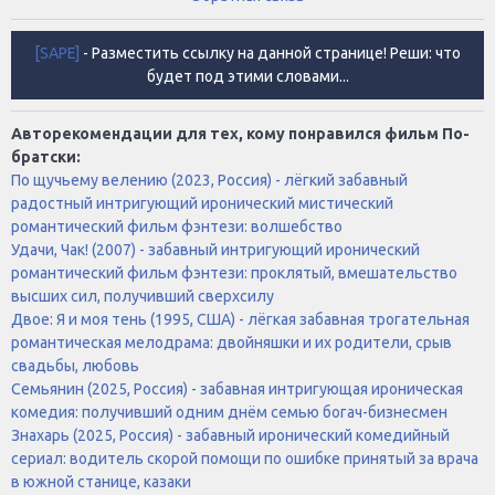
[SAPE]
- Разместить ссылку на данной странице! Реши: что
будет под этими словами...
Авторекомендации для тех, кому понравился фильм По-
братски:
По щучьему велению (2023, Россия) - лёгкий забавный
радостный интригующий иронический мистический
романтический фильм фэнтези: волшебство
Удачи, Чак! (2007) - забавный интригующий иронический
романтический фильм фэнтези: проклятый, вмешательство
высших сил, получивший сверхсилу
Двое: Я и моя тень (1995, США) - лёгкая забавная трогательная
романтическая мелодрама: двойняшки и их родители, срыв
свадьбы, любовь
Семьянин (2025, Россия) - забавная интригующая ироническая
комедия: получивший одним днём семью богач-бизнесмен
Знахарь (2025, Россия) - забавный иронический комедийный
сериал: водитель скорой помощи по ошибке принятый за врача
в южной станице, казаки