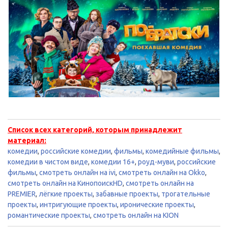
Список всех категорий, которым принадлежит
материал:
комедии
,
российские комедии
,
фильмы
,
комедийные фильмы
,
комедии в чистом виде
,
комедии 16+
,
роуд-муви
,
российские
фильмы
,
смотреть онлайн на ivi
,
смотреть онлайн на Okko
,
смотреть онлайн на КинопоискHD
,
смотреть онлайн на
PREMIER
,
лёгкие проекты
,
забавные проекты
,
трогательные
проекты
,
интригующие проекты
,
иронические проекты
,
романтические проекты
,
смотреть онлайн на KION