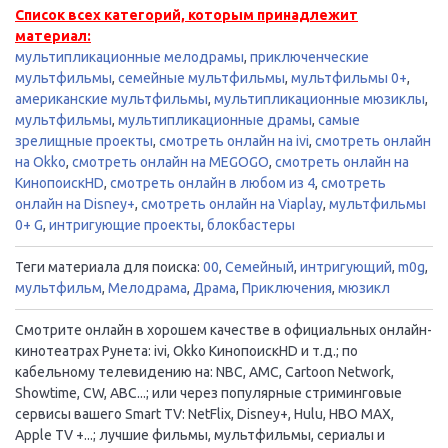
Список всех категорий, которым принадлежит
материал:
мультипликационные мелодрамы
,
приключенческие
мультфильмы
,
семейные мультфильмы
,
мультфильмы 0+
,
американские мультфильмы
,
мультипликационные мюзиклы
,
мультфильмы
,
мультипликационные драмы
,
самые
зрелищные проекты
,
смотреть онлайн на ivi
,
смотреть онлайн
на Okko
,
смотреть онлайн на MEGOGO
,
смотреть онлайн на
КинопоискHD
,
смотреть онлайн в любом из 4
,
смотреть
онлайн на Disney+
,
смотреть онлайн на Viaplay
,
мультфильмы
0+ G
,
интригующие проекты
,
блокбастеры
Теги материала для поиска:
00
,
Семейный
,
интригующий
,
m0g
,
мультфильм
,
Мелодрама
,
Драма
,
Приключения
,
мюзикл
Смотрите онлайн в хорошем качестве в официальных онлайн-
кинотеатрах Рунета: ivi, Okko КинопоискHD и т.д.; по
кабельному телевидению на: NBC, AMC, Cartoon Network,
Showtime, CW, ABC...; или через популярные стриминговые
сервисы вашего Smart TV: NetFlix, Disney+, Hulu, HBO MAX,
Apple TV +...; лучшие фильмы, мультфильмы, сериалы и