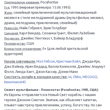
Pocahontas
Оригинальное название:
1995 (мировая премьера: 15.06.1995)
Год:
семейный приключенческий мультипликационный
Жанр:
мюзикл в стиле мелодрамной драмы (мультфильм, мюзикл,
драма, мелодрама, приключения, семейный)
Майк Гэбриел, Эрик Голдберг
Режиссёр:
Карл Биндер, Сюзанна Грант, Филип ЛаЗебник
Сценарий:
Джеймс Пентекост, Бэйкер Бладуорф
Продюсер:
США
Производство:
0+ (для любой зрительской
Возрастное ограничение:
аудитории)
Героев озвучивали:
Мэл Гибсон
,
Кристиан Бэйл
, Джуди Кун,
Джо Бэйкер, Ирен Бедард, Билли Коннолли, Джеймс Апаумут
Фолл, Линда Хант, Джон Кассир, Дэнни Манн
Смотреть онлайн в хорошем качестве:
ivi
,
Okko
,
MEGOGO
,
КинопоискHD
Сюжет мультфильма - Покахонтас (Pocahontas, 1995, США):
Из Европы отправляется в Новый Свет корабль с нашим
героем Джоном Смитом. Экипаж, как объясняет капитан,
плывет навстречу приключениям, успеху, богатству. Но сам