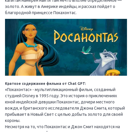
капитан намерен найти там нечто вполне определенное —
золото. А живут в Америке индейцы, и рассказ пойдет о
благородной принцессе Покахонтас.
Краткое содержание фильма от Chat GPT:
«Покахонтас» - мультипликационный фильм, созданный
студией Disney в 1995 году. Это история о приключениях
юной индейской девушки Покахонтас, дочери местного
вождя, и британского исследователя Джона Смита, который
прибывает в Новый Свет с целью добыть золото для своей
короны.
Несмотря на то, что Покахонтас и Джон Смит находятся на