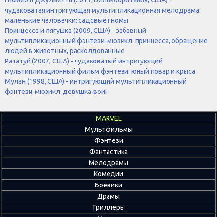
чудаковатая интригующая мультипликационная мелодрама:
маленькие человечки: садовые гномы
Принцесса и лягушка (2009, США) - забавный
мультипликационный фэнтези-мюзикл: принцесса, обращение
людей в животных, расколдованные
Рататуй (2007, США) - чудаковатый интригующий
мультипликационный фильм фэнтези: юный повар и крыса
Мулан (1998, США) - интригующий мультипликационный
фэнтези-мюзикл: девушка-воин
MARVEL
Мультфильмы
Фэнтези
Фантастика
Мелодрамы
Комедии
Боевики
Драмы
Триллеры