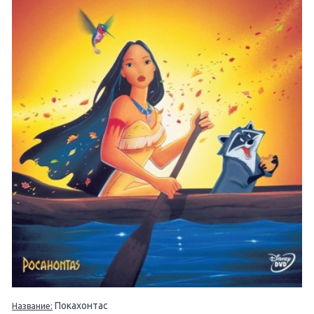
Покахонтас
Название: