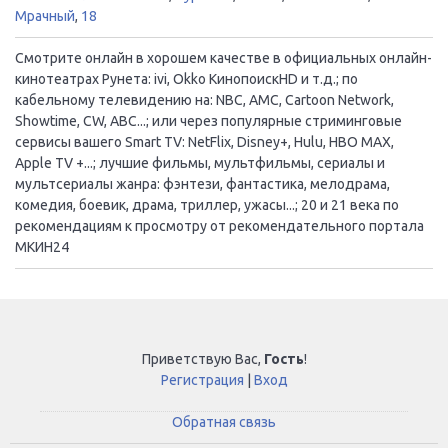
Мрачный
,
18
Смотрите онлайн в хорошем качестве в официальных онлайн-
кинотеатрах Рунета: ivi, Okko КинопоискHD и т.д.; по
кабельному телевидению на: NBC, AMC, Cartoon Network,
Showtime, CW, ABC...; или через популярные стриминговые
сервисы вашего Smart TV: NetFlix, Disney+, Hulu, HBO MAX,
Apple TV +...; лучшие фильмы, мультфильмы, сериалы и
мультсериалы жанра: фэнтези, фантастика, мелодрама,
комедия, боевик, драма, триллер, ужасы...; 20 и 21 века по
рекомендациям к просмотру от рекомендательного портала
МКИН24
Приветствую Вас
,
Гость
!
Регистрация
|
Вход
Обратная связь