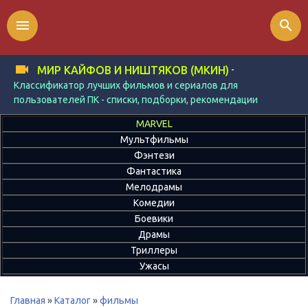
menu
search
-
МИР КАЙФОВ И НИШТЯКОВ (МКИН)
Классификатор лучших фильмов и сериалов для
пользователей ПК - списки, подборки, рекомендации
MARVEL
Мультфильмы
Фэнтези
Фантастика
Мелодрамы
Комедии
Боевики
Драмы
Триллеры
Ужасы
Главная
»
Каталог
»
фильмы