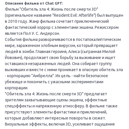
Описание фильма от Chat GPT:
Фильм "Обитель зла 4: Жизнь после смерти 3D"
(оригинальное название "Resident Evil: Afterlife") был выпущен
в 2010 году. Жанр фильма сочетает приключенческий
фантастический хоррор с элементами экшена. Режиссером
является Пол У. С. Андерсон.
События фильма разворачиваются в постапокалиптическом
мире, зараженном злобным вирусом, который превращает
людей в зомби. Главная героиня, Алиса (сыгранная Милой
Йовович), продолжает свою борьбу за выживание и ищет
оставшихся незараженных людей. Она собирает группу
выживших и вместе с ними проникает в опасную обитель зла
- корпорацию "Амбрелла". Их цель - найти безопасное
убежище и покончить с ужасными экспериментами
корпорации.
"Обитель зла 4: Жизнь после смерти 3D" предлагает
зрителям захватывающие сцены экшена, эффектные
спецэффекты и напряженную атмосферу. В фильме также
присутствуют элементы фантастики и приключений,
которые добавляют интересные повороты в сюжет.
Визуальные эффекты, включая 3D, усиливают ощущение