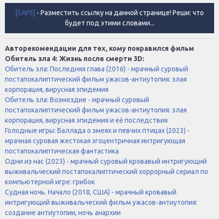
[SAPE]
- Разместить ссылку на данной странице! Реши: что
будет под этими словами...
Авторекомендации для тех, кому понравился фильм
Обитель зла 4: Жизнь после смерти 3D:
Обитель зла: Последняя глава (2016) - мрачный суровый
постапокалиптический фильм ужасов-антиутопия: злая
корпорация, вирусная эпидемия
Обитель зла: Возмездие - мрачный суровый
постапокалиптический фильм ужасов-антиутопия: злая
корпорация, вирусная эпидемия и её последствия
Голодные игры: Баллада о змеях и певчих птицах (2023) -
мрачная суровая жестокая эгоцентричная интригующая
постапокалиптическая фантастика
Одни из нас (2023) - мрачный суровый кровавый интригующий
выживальческий постапокалиптический хоррорный сериал по
компьютерной игре: грибок
Судная ночь. Начало (2018, США) - мрачный кровавый
интригующий выживальческий фильм ужасов-антиутопия:
создание антиутопии, ночь анархии