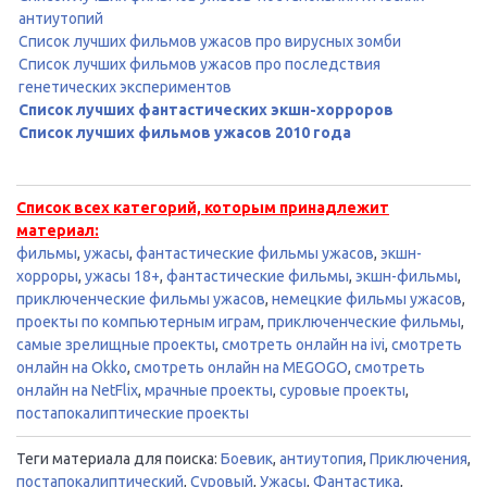
антиутопий
Список лучших фильмов ужасов про вирусных зомби
Список лучших фильмов ужасов про последствия
генетических экспериментов
Список лучших фантастических экшн-хорроров
Список лучших фильмов ужасов 2010 года
Список всех категорий, которым принадлежит
материал:
фильмы
,
ужасы
,
фантастические фильмы ужасов
,
экшн-
хорроры
,
ужасы 18+
,
фантастические фильмы
,
экшн-фильмы
,
приключенческие фильмы ужасов
,
немецкие фильмы ужасов
,
проекты по компьютерным играм
,
приключенческие фильмы
,
самые зрелищные проекты
,
смотреть онлайн на ivi
,
смотреть
онлайн на Okko
,
смотреть онлайн на MEGOGO
,
смотреть
онлайн на NetFlix
,
мрачные проекты
,
суровые проекты
,
постапокалиптические проекты
Теги материала для поиска:
Боевик
,
антиутопия
,
Приключения
,
постапокалиптический
,
Суровый
,
Ужасы
,
Фантастика
,