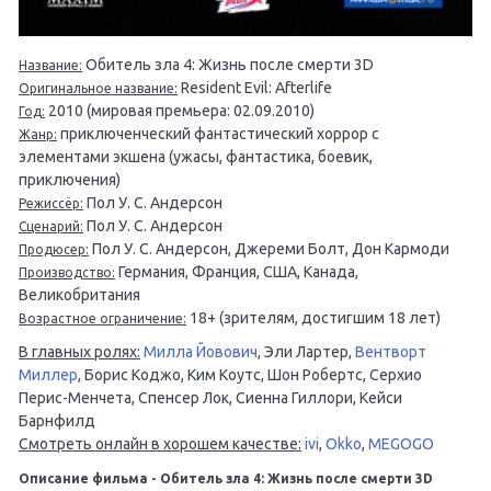
Обитель зла 4: Жизнь после смерти 3D
Название:
Resident Evil: Afterlife
Оригинальное название:
2010 (мировая премьера: 02.09.2010)
Год:
приключенческий фантастический хоррор с
Жанр:
элементами экшена (ужасы, фантастика, боевик,
приключения)
Пол У. С. Андерсон
Режиссёр:
Пол У. С. Андерсон
Сценарий:
Пол У. С. Андерсон, Джереми Болт, Дон Кармоди
Продюсер:
Германия, Франция, США, Канада,
Производство:
Великобритания
18+ (зрителям, достигшим 18 лет)
Возрастное ограничение:
В главных ролях:
Милла Йовович
, Эли Лартер,
Вентворт
Миллер
, Борис Коджо, Ким Коутс, Шон Робертс, Серхио
Перис-Менчета, Спенсер Лок, Сиенна Гиллори, Кейси
Барнфилд
Смотреть онлайн в хорошем качестве:
ivi
,
Okko
,
MEGOGO
Описание фильма - Обитель зла 4: Жизнь после смерти 3D