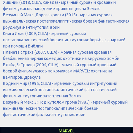
Хищник (2018, США, Канада) - мрачный суровый кровавый
фильм ужасов: нападение пришельцев на Землю
Безумный Макс: Дорога ярости (2015) - мрачная суровая
выживальческая постапокалиптическая боевая фантастическая
роуд-муви-антиутопия: воин
Книга Илая (2009, США) - мрачный суровый
постапокалиптический боевик-антиутопия: борьба с анархией
при помощи Библии
Планета страха (2007, США) - мрачная суровая кровавая
безбашенная чёрная комедия: охотники на вирусных зомби
Блэйд 3: Троица (2004, США) - мрачный суровый кровавый
боевой фильм ужасов по комиксам MARVEL: охотник на
вампиров, Дракула
Водный мир (1995, США) - мрачный суровый интригующий
выживальческий постапокалиптический фантастический
фильм-антиутопия: затопленная Земля
Безумный Макс 3: Под куполом грома (1985) - мрачный суровый
выживальческий постапокалиптический боевой
фантастический фильм-антиутопия: воин
MARVEL