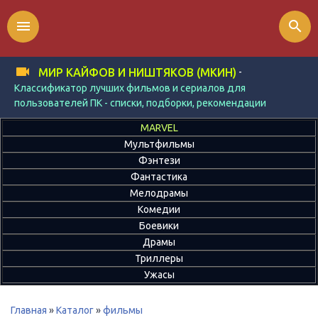
menu
search
-
МИР КАЙФОВ И НИШТЯКОВ (МКИН)
Классификатор лучших фильмов и сериалов для
пользователей ПК - списки, подборки, рекомендации
MARVEL
Мультфильмы
Фэнтези
Фантастика
Мелодрамы
Комедии
Боевики
Драмы
Триллеры
Ужасы
Главная
»
Каталог
»
фильмы