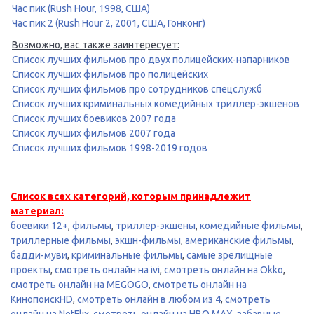
Час пик (Rush Hour, 1998, США)
Час пик 2 (Rush Hour 2, 2001, США, Гонконг)
Возможно, вас также заинтересует:
Список лучших фильмов про двух полицейских-напарников
Список лучших фильмов про полицейских
Список лучших фильмов про сотрудников спецслужб
Список лучших криминальных комедийных триллер-экшенов
Список лучших боевиков 2007 года
Список лучших фильмов 2007 года
Список лучших фильмов 1998-2019 годов
Список всех категорий, которым принадлежит
материал:
боевики 12+
,
фильмы
,
триллер-экшены
,
комедийные фильмы
,
триллерные фильмы
,
экшн-фильмы
,
американские фильмы
,
бадди-муви
,
криминальные фильмы
,
самые зрелищные
проекты
,
смотреть онлайн на ivi
,
смотреть онлайн на Okko
,
смотреть онлайн на MEGOGO
,
смотреть онлайн на
КинопоискHD
,
смотреть онлайн в любом из 4
,
смотреть
онлайн на NetFlix
,
смотреть онлайн на HBO MAX
,
забавные