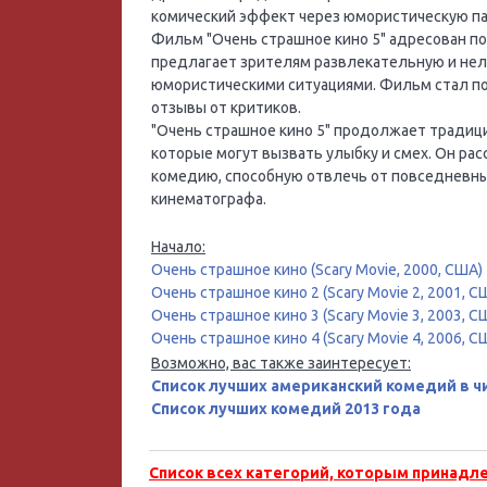
комический эффект через юмористическую п
Фильм "Очень страшное кино 5" адресован п
предлагает зрителям развлекательную и нел
юмористическими ситуациями. Фильм стал п
отзывы от критиков.
"Очень страшное кино 5" продолжает тради
которые могут вызвать улыбку и смех. Он ра
комедию, способную отвлечь от повседневны
кинематографа.
Начало:
Очень страшное кино (Scary Movie, 2000, США)
Очень страшное кино 2 (Scary Movie 2, 2001, С
Очень страшное кино 3 (Scary Movie 3, 2003, С
Очень страшное кино 4 (Scary Movie 4, 2006, С
Возможно, вас также заинтересует:
Список лучших американский комедий в ч
Список лучших комедий 2013 года
Список всех категорий, которым принадл