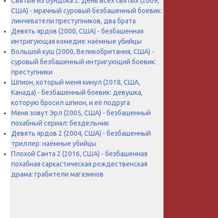
Святые из Бундока 2: День всех святых (2009,
США) - мрачный суровый безбашенный боевик:
линчеватели преступников, два брата
Девять ярдов (2000, США) - безбашенная
интригующая комедия: наёмные убийцы
Большой куш (2000, Великобритания, США) -
суровый безбашенный интригующий боевик:
преступники
Шпион, который меня кинул (2018, США,
Канада) - безбашенный боевик: девушка,
которую бросил шпион, и её подруга
Меня зовут Эрл (2005, США) - безбашенный
похабный сериал: бездельник
Девять ярдов 2 (2004, США) - безбашенный
триллер: наёмные убийцы
Плохой Санта 2 (2016, США) - безбашенная
похабная саркастическая рождественская
драма: грабители магазинов