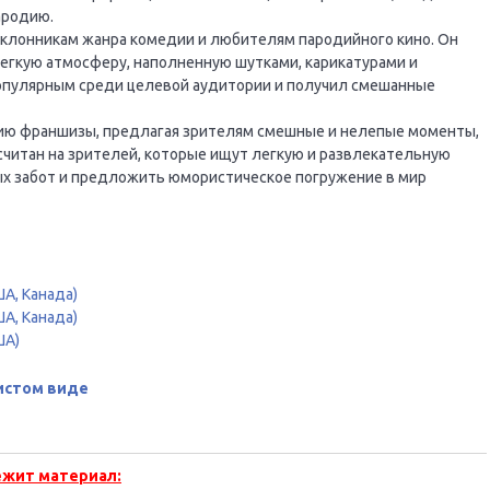
ародию.
оклонникам жанра комедии и любителям пародийного кино. Он
егкую атмосферу, наполненную шутками, карикатурами и
опулярным среди целевой аудитории и получил смешанные
цию франшизы, предлагая зрителям смешные и нелепые моменты,
ссчитан на зрителей, которые ищут легкую и развлекательную
х забот и предложить юмористическое погружение в мир
ША, Канада)
ША, Канада)
ША)
истом виде
ежит материал: