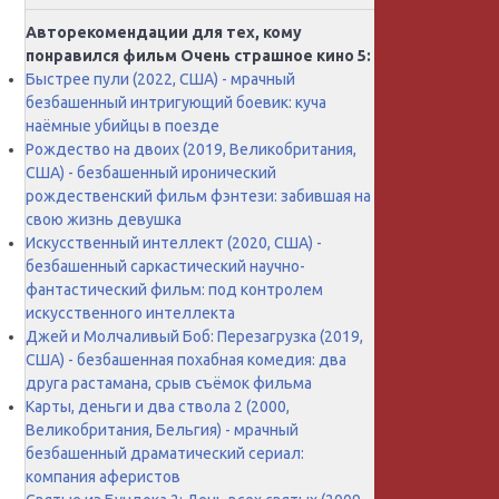
Авторекомендации для тех, кому
понравился фильм Очень страшное кино 5:
Быстрее пули (2022, США) - мрачный
безбашенный интригующий боевик: куча
наёмные убийцы в поезде
Рождество на двоих (2019, Великобритания,
США) - безбашенный иронический
рождественский фильм фэнтези: забившая на
свою жизнь девушка
Искусственный интеллект (2020, США) -
безбашенный саркастический научно-
фантастический фильм: под контролем
искусственного интеллекта
Джей и Молчаливый Боб: Перезагрузка (2019,
США) - безбашенная похабная комедия: два
друга растамана, срыв съёмок фильма
Карты, деньги и два ствола 2 (2000,
Великобритания, Бельгия) - мрачный
безбашенный драматический сериал:
компания аферистов