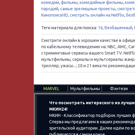
комедии
,
фильмы
,
комедийные фильмы
,
коме
пародий
,
самые зрелищные проекты
,
смотреть
КинопоискHD
,
смотреть онлайн на NetFlix
,
без
Теги материала для поиска:
16
,
Безбашенный
,
Смотрите онлайн в хорошем качестве в официал
по кабельному телевидению на: NBC, AMC, Cart
стриминговые сервисы вашего Smart TV: NetFlix
мультфильмы, сериалы и мультсериалы жанра:
триллер, ужасы...; 20 и 21 века по рекоменд
MARVEL
Мультфильмы
Фэнтези
Что посмотреть интересного из лучши
МКИН24!
МКИН - Классификатор подборок лучших ф
Сперва мы предлагаем в наших рекоменда
зрительской аудитории. Далее идём по воз
публикуются в самом конце.