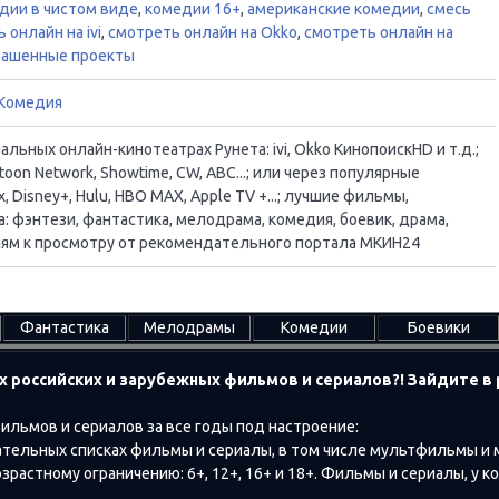
дии в чистом виде
,
комедии 16+
,
американские комедии
,
смесь
 онлайн на ivi
,
смотреть онлайн на Okko
,
смотреть онлайн на
башенные проекты
Комедия
ьных онлайн-кинотеатрах Рунета: ivi, Okko КинопоискHD и т.д.;
oon Network, Showtime, CW, ABC...; или через популярные
, Disney+, Hulu, HBO MAX, Apple TV +...; лучшие фильмы,
 фэнтези, фантастика, мелодрама, комедия, боевик, драма,
ациям к просмотру от рекомендательного портала МКИН24
Фантастика
Мелодрамы
Комедии
Боевики
х российских и зарубежных фильмов и сериалов?! Зайдите 
ильмов и сериалов за все годы под настроение:
тельных списках фильмы и сериалы, в том числе мультфильмы и
растному ограничению: 6+, 12+, 16+ и 18+. Фильмы и сериалы, у к