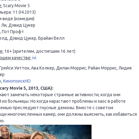
:
Scary Movie 5
ьера: 11.04.2013)
м виде (комедия)
 Ли, Дэвид Цукер
, Пэт Профт
д, Дэвид Цукер, Брайан Белл
е:
16+ (зрителям, достигшим 16 лет)
ошем качестве:
ivi
Грейси Уиттон, Ава Колкер, Дилан Моррис, Райан Моррис, Лидия
лер
o
,
КинопоискHD
ry Movie 5, 2013, США):
ают замечать некоторые странные активности, когда они
из больницы. Но когда нарастают проблемы и хаос в работе
 семью преследуют гнусные демоны. Вместе с советом
щи многочисленных камер, они должны выяснить, как избавиться
но.