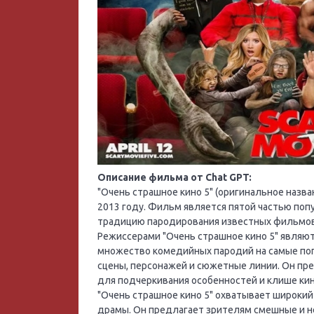
Описание фильма от Chat GPT:
"Очень страшное кино 5" (оригинальное назван
2013 году. Фильм является пятой частью по
традицию пародирования известных фильмов 
Режиссерами "Очень страшное кино 5" являют
множество комедийных пародий на самые по
сцены, персонажей и сюжетные линии. Он пре
для подчеркивания особенностей и клише ки
"Очень страшное кино 5" охватывает широкий
драмы. Он предлагает зрителям смешные и н