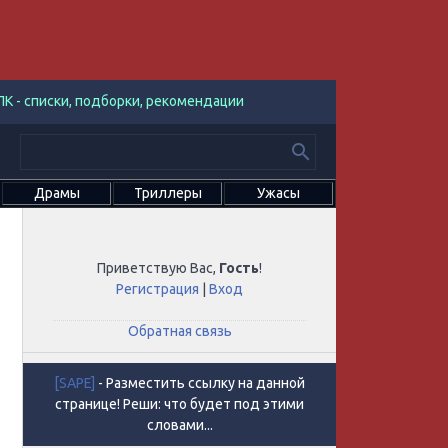
К - списки, подборки, рекомендации
Драмы
Триллеры
Ужасы
Приветствую Вас
,
Гость
!
Регистрация
|
Вход
Обратная связь
[SAPE]
- Разместить ссылку на данной
странице! Реши: что будет под этими
словами...