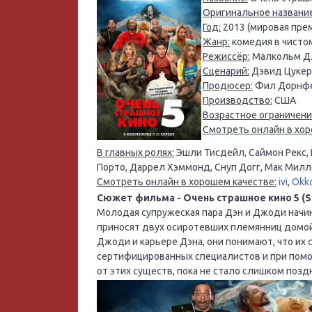
Оригинальное название
Год:
2013 (мировая прем
Жанр:
комедия в чисто
Режиссёр:
Малкольм Д.
Сценарий:
Дэвид Цукер
Продюсер:
Фил Дорнфел
Производство:
США
Возрастное ограничени
Смотреть онлайн в хор
В главных ролях:
Эшли Тисдейл, Саймон Рекс, 
Порто, Даррел Хэммонд, Снуп Догг, Мак Мил
Смотреть онлайн в хорошем качестве:
ivi
,
Okk
Сюжет фильма - Очень страшное кино 5 (Sca
Молодая супружеская пара Дэн и Джоди начин
приносят двух осиротевших племянниц домой 
Джоди и карьере Дэна, они понимают, что их
сертифицированных специалистов и при помо
от этих существ, пока не стало слишком позд