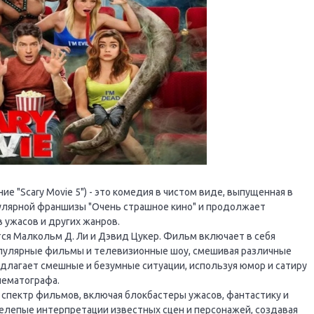
ие "Scary Movie 5") - это комедия в чистом виде, выпущенная в
пулярной франшизы "Очень страшное кино" и продолжает
ужасов и других жанров.
ся Малкольм Д. Ли и Дэвид Цукер. Фильм включает в себя
пулярные фильмы и телевизионные шоу, смешивая различные
длагает смешные и безумные ситуации, используя юмор и сатиру
нематографа.
 спектр фильмов, включая блокбастеры ужасов, фантастику и
елепые интерпретации известных сцен и персонажей, создавая