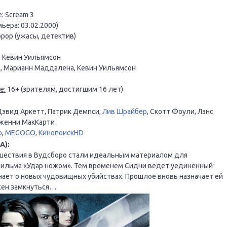
:
Scream 3
ьера: 03.02.2000)
рор (ужасы, детектив)
 Кевин Уильямсон
, Марианн Маддалена, Кевин Уильямсон
е:
16+ (зрителям, достигшим 16 лет)
Дэвид Аркетт, Патрик Демпси,
Лив Шрайбер
, Скотт Фоули, Лэнс
Дженни МакКарти
o
,
MEGOGO
,
КинопоискHD
А):
сшествия в Вудсборо стали идеальным материалом для
 фильма «Удар ножом». Тем временем Сидни ведет уединенный
знает о новых чудовищных убийствах. Прошлое вновь назначает ей
лжен замкнуться…