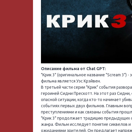
Описание фильма от Chat GPT:
"Крик 3" (оригинальное название "Scream 3")
фильма является Уэс Крэйвен.
В третьей части серии "Крик" события развора
героиней Сидни Прескотт. На этот раз Сидни,
опасной ситуации, когда кто-то начинает уби
событиях первых двух фильмов. Главным вопр
преступлениями и как связаны события прошл
"Крик 3" продолжает традицию предыдущих 
жанра. Фильм исследует понятие сиквелов и 
ожиданиями зрителей. Он предлагает напряж