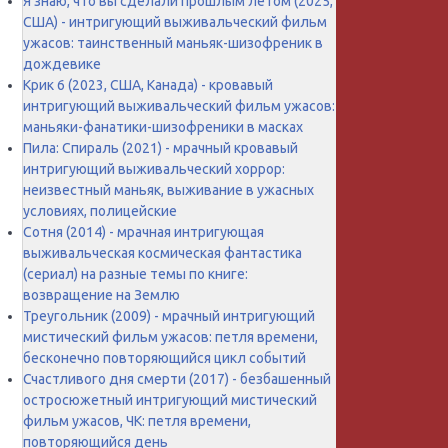
Я знаю, что вы сделали прошлым летом (2025,
США) - интригующий выживальческий фильм
ужасов: таинственный маньяк-шизофреник в
дождевике
Крик 6 (2023, США, Канада) - кровавый
интригующий выживальческий фильм ужасов:
маньяки-фанатики-шизофреники в масках
Пила: Спираль (2021) - мрачный кровавый
интригующий выживальческий хоррор:
неизвестный маньяк, выживание в ужасных
условиях, полицейские
Сотня (2014) - мрачная интригующая
выживальческая космическая фантастика
(сериал) на разные темы по книге:
возвращение на Землю
Треугольник (2009) - мрачный интригующий
мистический фильм ужасов: петля времени,
бесконечно повторяющийся цикл событий
Счастливого дня смерти (2017) - безбашенный
остросюжетный интригующий мистический
фильм ужасов, ЧК: петля времени,
повторяющийся день