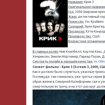
Название:
Крик 3
Оригинальное название
Год:
2000 (мировая прем
Жанр:
детективный хор
Режиссёр:
Уэс Крэйвен
Сценарий:
Эрен Крюгер,
Продюсер:
Кэти Конрад
Производство:
США
Возрастное ограничени
В главных ролях:
Нив Кэмпбелл, Кортни Кокс, 
Хенриксен, Эмили Мортимер, Паркер Поузи, 
Смотреть онлайн в хорошем качестве:
ivi
,
Okk
Сюжет фильма - Крик 3 (Scream 3, 2000, СШ
Как и должно было случиться, ужасные прои
Голливуда: там снималась уже третья серия
образ жизни в Северной Калифорнии, где и у
смертельную встречу, и на этот раз круг до