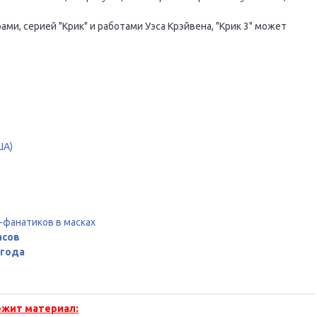
и, серией "Крик" и работами Уэса Крэйвена, "Крик 3" может
ША)
-фанатиков в масках
асов
 года
ежит материал: