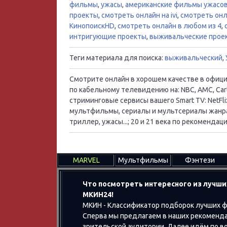
фильмы
,
ужасы
,
американские фильмы ужасо
проекты
,
смотреть онлайн на ivi
,
смотреть онл
КинопоискHD
,
смотреть онлайн в любом из 4
,
интригующие проекты
,
выживальческие прое
Теги материала для поиска:
выживальческий
,
Смотрите онлайн в хорошем качестве в официал
по кабельному телевидению на: NBC, AMC, Cart
стриминговые сервисы вашего Smart TV: NetFlix
мультфильмы, сериалы и мультсериалы жанра:
триллер, ужасы...; 20 и 21 века по рекоменд
MARVEL
Мультфильмы
Фэнтези
Что посмотреть интересного из лучши
МКИН24!
МКИН - Классификатор подборок лучших ф
Сперва мы предлагаем в наших рекоменда
зрительской аудитории. Далее идём по воз