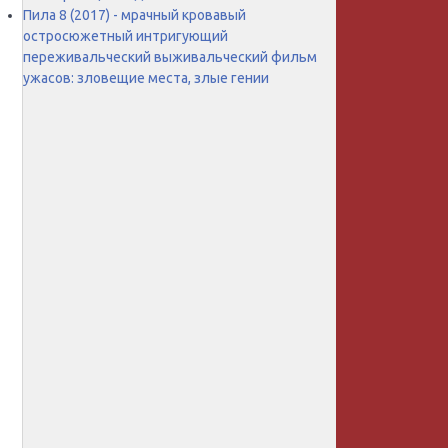
Пила 8 (2017) - мрачный кровавый
остросюжетный интригующий
переживальческий выживальческий фильм
ужасов: зловещие места, злые гении