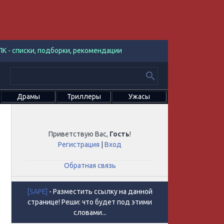
К - списки, подборки, рекомендации
Драмы
Триллеры
Ужасы
Приветствую Вас
,
Гость
!
Регистрация
|
Вход
Обратная связь
[SAPE]
- Разместить ссылку на данной
странице! Реши: что будет под этими
словами...