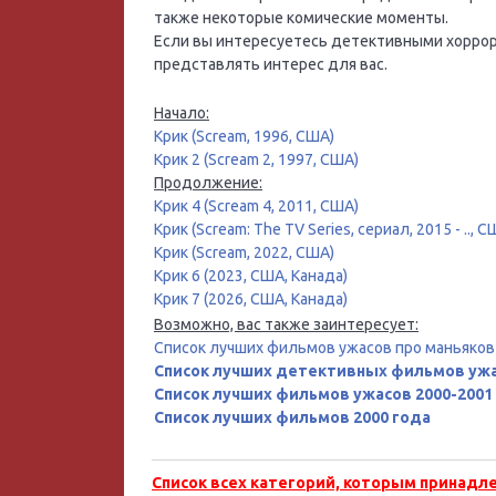
также некоторые комические моменты.
Если вы интересуетесь детективными хоррорам
представлять интерес для вас.
Начало:
Крик (Scream, 1996, США)
Крик 2 (Scream 2, 1997, США)
Продолжение:
Крик 4 (Scream 4, 2011, США)
Крик (Scream: The TV Series, сериал, 2015 - .., С
Крик (Scream, 2022, США)
Крик 6 (2023, США, Канада)
Крик 7 (2026, США, Канада)
Возможно, вас также заинтересует:
Список лучших фильмов ужасов про маньяков
Список лучших детективных фильмов уж
Список лучших фильмов ужасов 2000-2001
Список лучших фильмов 2000 года
Список всех категорий, которым принадл