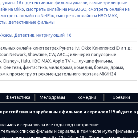
в
,
ужасы 16+
,
детективные фильмы ужасов
,
самые зрелищные
айн на Okko
,
смотреть онлайн на MEGOGO
,
смотреть онлайн на
смотреть онлайн на NetFlix
,
смотреть онлайн на HBO MAX
,
кты
,
детективные фильмы
Ужасы
,
Детектив
,
интригующий
,
16
ьных онлайн-кинотеатрах Рунета: ivi, Okko КинопоискHD и т.д.;
oon Network, Showtime, CW, ABC...; или через популярные
, Disney+, Hulu, HBO MAX, Apple TV +...; лучшие фильмы,
 фэнтези, фантастика, мелодрама, комедия, боевик, драма,
ациям к просмотру от рекомендательного портала МКИН24
Фантастика
Мелодрамы
Комедии
Боевики
х российских и зарубежных фильмов и сериалов?! Зайдите 
ильмов и сериалов за все годы под настроение:
тельных списках фильмы и сериалы, в том числе мультфильмы и
растному ограничению: 6+, 12+, 16+ и 18+. Фильмы и сериалы, у к