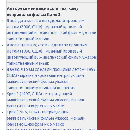
Авторекомендации для тех, кому
понравился фильм Крик 3:
Я всегда знал, что вы сделали прошлым
летом (2006, США) - мрачный кровавый
интригующий выживальческий фильм ужасов:
таинственный маньяк
Я всё еще знаю, что вы сделали прошлым
летом (1998, США) - мрачный кровавый
интригующий выживальческий фильм ужасов:
таинственный маньяк
Я знаю, что вы сделали прошлым летом (1997,
США) - мрачный кровавый интригующий
выживальческий фильм ужасов:
таинственный маньяк-шизофреник
Крик 2 (1997, США) - интригующий
выживальческий фильм ужасов: маньяк-
фанатик-шизофреник в маске
Крик (1996, США) - интригующий
выживальческий фильм ужасов: маньяк-
фанатик-шизофреник в маске