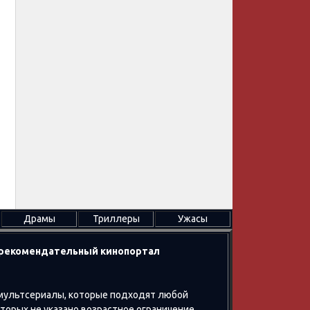
Драмы
Триллеры
Ужасы
в рекомендательный кинопортал
 мультсериалы, которые подходят любой
оторых не указано возрастное ограничение,