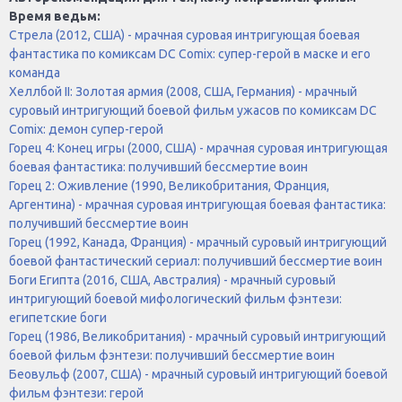
Время ведьм:
Стрела (2012, США) - мрачная суровая интригующая боевая
фантастика по комиксам DC Comix: супер-герой в маске и его
команда
Хеллбой II: Золотая армия (2008, США, Германия) - мрачный
суровый интригующий боевой фильм ужасов по комиксам DC
Comix: демон супер-герой
Горец 4: Конец игры (2000, США) - мрачная суровая интригующая
боевая фантастика: получивший бессмертие воин
Горец 2: Оживление (1990, Великобритания, Франция,
Аргентина) - мрачная суровая интригующая боевая фантастика:
получивший бессмертие воин
Горец (1992, Канада, Франция) - мрачный суровый интригующий
боевой фантастический сериал: получивший бессмертие воин
Боги Египта (2016, США, Австралия) - мрачный суровый
интригующий боевой мифологический фильм фэнтези:
египетские боги
Горец (1986, Великобритания) - мрачный суровый интригующий
боевой фильм фэнтези: получивший бессмертие воин
Беовульф (2007, США) - мрачный суровый интригующий боевой
фильм фэнтези: герой