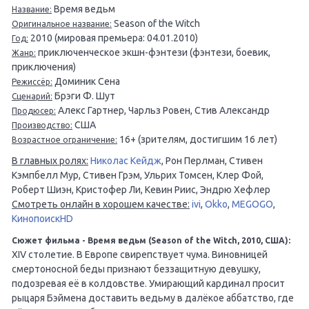
Время ведьм
Название:
Season of the Witch
Оригинальное название:
2010 (мировая премьера: 04.01.2010)
Год:
приключенческое экшн-фэнтези (фэнтези, боевик,
Жанр:
приключения)
Доминик Сена
Режиссёр:
Брэги Ф. Шут
Сценарий:
Алекс Гартнер, Чарльз Ровен, Стив Александр
Продюсер:
США
Производство:
16+ (зрителям, достигшим 16 лет)
Возрастное ограничение:
В главных ролях:
Николас Кейдж
, Рон Перлман, Стивен
Кэмпбелл Мур, Стивен Грэм, Ульрих Томсен, Клер Фой,
Роберт Шиэн, Кристофер Ли, Кевин Риис, Эндрю Хефлер
Смотреть онлайн в хорошем качестве:
ivi
,
Okko
,
MEGOGO
,
КинопоискHD
Сюжет фильма - Время ведьм (Season of the Witch, 2010, США):
XIV столетие. В Европе свирепствует чума. Виновницей
смертоносной беды признают беззащитную девушку,
подозревая её в колдовстве. Умирающий кардинал просит
рыцаря Бэймена доставить ведьму в далёкое аббатство, где