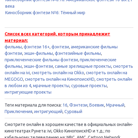
века
Киносборник фэнтези №6: Тёмный мир
Список всех категорий, которым принадлежит
материал:
фильмы
,
фэнтези 16+
,
фэнтези
,
американские фильмы
фэнтези
,
экшн-фильмы
,
фэнтезийные фильмы
,
приключенческие фильмы фэнтези
,
приключенческие
фильмы
,
экшн-фэнтези
,
самые зрелищные проекты
,
смотреть
онлайн на ivi
,
смотреть онлайн на Okko
,
смотреть онлайн на
MEGOGO
,
смотреть онлайн на КинопоискHD
,
смотреть онлайн
в любом из 4
,
мрачные проекты
,
суровые проекты
,
интригующие проекты
Теги материала для поиска:
16
,
Фэнтези
,
Боевик
,
Мрачный
,
Приключения
,
интригующий
,
Суровый
Смотрите онлайн в хорошем качестве в официальных онлайн-
кинотеатрах Рунета: ivi, Okko КинопоискHD и т.д.; по
кабельному телевидению на: NBC, AMC, Cartoon Network,