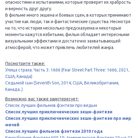
опасностями и испытаниями, которые проверят их храбрость
и верность друг другу.
В фильме много экшена и боевых сцен, в которых принимают
участие как люди, так и фантастические существа. Несмотря
на то, что история несколько предсказуема и некоторые
моменты кажутся избитыми, фильм обладает интересными
визуальными эффектами и достаточно захватывающей
атмосферой, что может привлечь любителей жанра.
Посмотрите также:
Улица страха. Часть 3: 1666 (Fear Street Part Three: 1666, 2021,
США, Канада)
Седьмой сын (Seventh Son, 2014, США, Великобритания,
Канада..)
Возможно, вас также заинтересует:
Список лучших фильмов фэнтези про ведьм
Список лучших приключенческих экшн-фэнтези
Список лучших приключенческих экшн-фэнтези про мир
мечей
Список лучших фильмов фэнтези 2010 года
Киносборник фэнтези №0.10: Американское фэнтези 10-ых 21