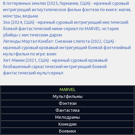
В потерянных землях (2025, Германия, США) - мрачный суровый
интригующий антиутопическое фильм фэнтези по книге: магия,
монстры, ведьма
Эхо (2024, США) - мрачный суровый интригующий мистический
боевой фантастический мини-сериал по MARVEL: история
убийцы с мистическим даром
Легенды Мортал Комбат: Снежная слепота (2022, США) -
мрачный суровый кровавый интригующий боевой фэнтезийный
мультфильм по игре: воин
Хит-Манки (2021, США) - мрачный суровый кровавый
безбашенный саркастический интригующий боевой
фантастический мультсериал
MARVEL
Мультфильмы
Фэнтези
Фантастика
Мелодрамы
Комедии
Боевики