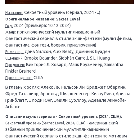
Секретный уровень (сериал, 2024 - ..)
Название:
Оригинальное название:
Secret Level
2024 (премьера: 10.12.2024)
Год:
приключенческий мультипликационный
Жанр:
фантастический сериал в стиле экшн-фэнтези (мультфильм,
фантастика, фэнтези, боевик, приключения)
Дэйв Уилсон, Alex Beaty, Доминик Буаден
Режиссёр:
Brooke Bolander, Siobhán Carroll, S.L. Huang
Сценарий:
Виктория Л. Ховард, Майк Роузмейер, Samantha
Продюсер:
Finkler Brainerd
США
Производство:
В главных ролях:
Алекс Лэ, Нельсон Ли, Бриджет Оберлин,
Фред Таташиор, Арнольд Шварценеггер, Киану Ривз, Ариана
Гринблатт, Элоди Юнг, Эмили Суоллоу, Адевале Акинойе-
Агбаже
Описание мультсериала - Секретный уровень (2024, США):
- американский
Секретный уровень (Secret Level, 2024, США)
забавный приключенческий мультипликационный
фантастический сериал в стиле экшн-фэнтези по мотивам