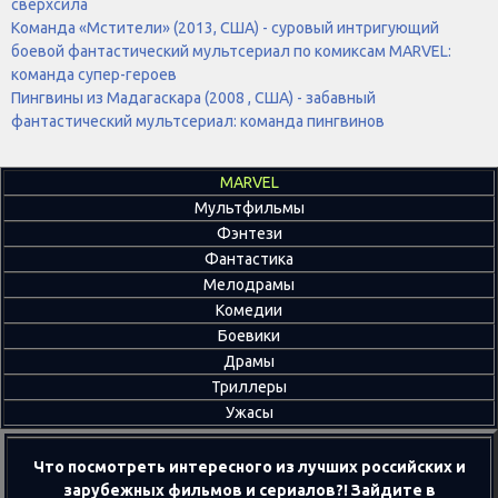
сверхсила
Команда «Мстители» (2013, США) - суровый интригующий
боевой фантастический мультсериал по комиксам MARVEL:
команда супер-героев
Пингвины из Мадагаскара (2008 , США) - забавный
фантастический мультсериал: команда пингвинов
MARVEL
Мультфильмы
Фэнтези
Фантастика
Мелодрамы
Комедии
Боевики
Драмы
Триллеры
Ужасы
Что посмотреть интересного из лучших российских и
зарубежных фильмов и сериалов?! Зайдите в