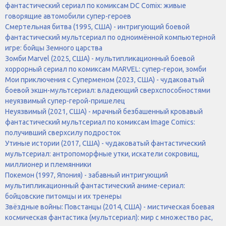
фантастический сериал по комиксам DC Comix: живые
говорящие автомобили супер-героев
Смертельная битва (1995, США) - интригующий боевой
фантастический мультсериал по одноимённой компьютерной
игре: бойцы Земного царства
Зомби Marvel (2025, США) - мультипликационный боевой
хоррорный сериал по комиксам MARVEL: супер-герои, зомби
Мои приключения с Суперменом (2023, США) - чудаковатый
боевой экшн-мультсериал: владеющий сверхспособностями
неуязвимый супер-герой-пришелец
Неуязвимый (2021, США) - мрачный безбашенный кровавый
фантастический мультсериал по комиксам Image Comics:
получивший сверхсилу подросток
Утиные истории (2017, США) - чудаковатый фантастический
мультсериал: антропоморфные утки, искатели сокровищ,
миллионер и племянники
Покемон (1997, Япония) - забавный интригующий
мультипликационный фантастический аниме-сериал:
бойцовские питомцы и их тренеры
Звёздные войны: Повстанцы (2014, США) - мистическая боевая
космическая фантастика (мультсериал): мир с множество рас,