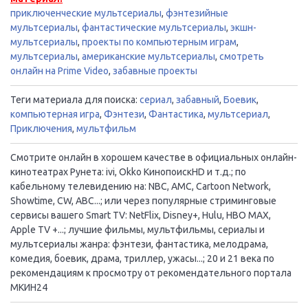
приключенческие мультсериалы
,
фэнтезийные
мультсериалы
,
фантастические мультсериалы
,
экшн-
мультсериалы
,
проекты по компьютерным играм
,
мультсериалы
,
американские мультсериалы
,
смотреть
онлайн на Prime Video
,
забавные проекты
Теги материала для поиска:
сериал
,
забавный
,
Боевик
,
компьютерная игра
,
Фэнтези
,
Фантастика
,
мультсериал
,
Приключения
,
мультфильм
Смотрите онлайн в хорошем качестве в официальных онлайн-
кинотеатрах Рунета: ivi, Okko КинопоискHD и т.д.; по
кабельному телевидению на: NBC, AMC, Cartoon Network,
Showtime, CW, ABC...; или через популярные стриминговые
сервисы вашего Smart TV: NetFlix, Disney+, Hulu, HBO MAX,
Apple TV +...; лучшие фильмы, мультфильмы, сериалы и
мультсериалы жанра: фэнтези, фантастика, мелодрама,
комедия, боевик, драма, триллер, ужасы...; 20 и 21 века по
рекомендациям к просмотру от рекомендательного портала
МКИН24