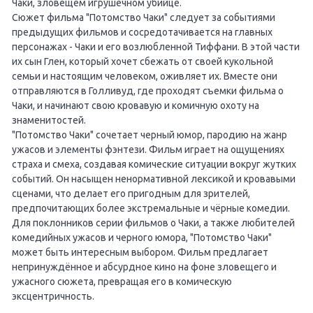
Чаки, зловещем игрушечном убийце.
Сюжет фильма "Потомство Чаки" следует за событиями
предыдущих фильмов и сосредотачивается на главных
персонажах - Чаки и его возлюбленной Тиффани. В этой части
их сын Глен, который хочет сбежать от своей кукольной
семьи и настоящим человеком, оживляет их. Вместе они
отправляются в Голливуд, где проходят съемки фильма о
Чаки, и начинают свою кровавую и комичную охоту на
знаменитостей.
"Потомство Чаки" сочетает черный юмор, пародию на жанр
ужасов и элементы фэнтези. Фильм играет на ощущениях
страха и смеха, создавая комические ситуации вокруг жутких
событий. Он насыщен ненормативной лексикой и кровавыми
сценами, что делает его пригодным для зрителей,
предпочитающих более экстремальные и чёрные комедии.
Для поклонников серии фильмов о Чаки, а также любителей
комедийных ужасов и черного юмора, "Потомство Чаки"
может быть интересным выбором. Фильм предлагает
непринуждённое и абсурдное кино на фоне зловещего и
ужасного сюжета, превращая его в комическую
эксцентричность.