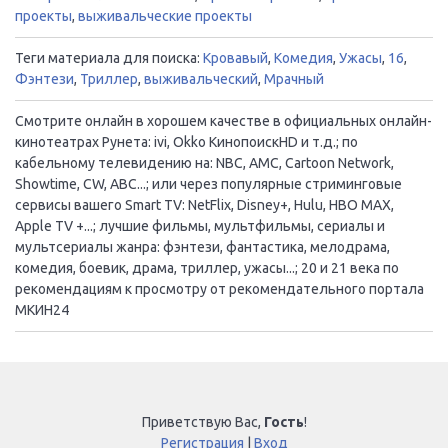
проекты
,
выживальческие проекты
Теги материала для поиска:
Кровавый
,
Комедия
,
Ужасы
,
16
,
Фэнтези
,
Триллер
,
выживальческий
,
Мрачный
Смотрите онлайн в хорошем качестве в официальных онлайн-
кинотеатрах Рунета: ivi, Okko КинопоискHD и т.д.; по
кабельному телевидению на: NBC, AMC, Cartoon Network,
Showtime, CW, ABC...; или через популярные стриминговые
сервисы вашего Smart TV: NetFlix, Disney+, Hulu, HBO MAX,
Apple TV +...; лучшие фильмы, мультфильмы, сериалы и
мультсериалы жанра: фэнтези, фантастика, мелодрама,
комедия, боевик, драма, триллер, ужасы...; 20 и 21 века по
рекомендациям к просмотру от рекомендательного портала
МКИН24
Приветствую Вас
,
Гость
!
Регистрация
|
Вход