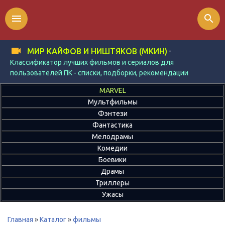
menu
search
-
МИР КАЙФОВ И НИШТЯКОВ (МКИН)
Классификатор лучших фильмов и сериалов для
пользователей ПК - списки, подборки, рекомендации
MARVEL
Мультфильмы
Фэнтези
Фантастика
Мелодрамы
Комедии
Боевики
Драмы
Триллеры
Ужасы
Главная
»
Каталог
»
фильмы