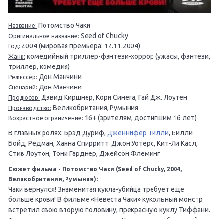
Потомство Чаки
Название:
Seed of Chucky
Оригинальное название:
2004 (мировая премьера: 12.11.2004)
Год:
комедийный триллер-фэнтези-хоррор (ужасы, фэнтези,
Жанр:
триллер, комедия)
Дон Манчини
Режиссёр:
Дон Манчини
Сценарий:
Дэвид Киршнер, Кори Синега, Гай Дж. Лоутен
Продюсер:
Великобритания, Румыния
Производство:
16+ (зрителям, достигшим 16 лет)
Возрастное ограничение:
В главных ролях:
Брэд Дуриф,
Дженнифер Тилли
, Билли
Бойд, Редман, Ханна Спирритт, Джон Уотерс, Кит-Ли Касл,
Стив Лоутон, Тони Гарднер, Джейсон Флеминг
Сюжет фильма - Потомство Чаки (Seed of Chucky, 2004,
Великобритания, Румыния):
Чаки вернулся! Знаменитая кукла-убийца требует еще
больше крови! В фильме «Невеста Чаки» кукольный монстр
встретил свою вторую половину, прекрасную куклу Тиффани.