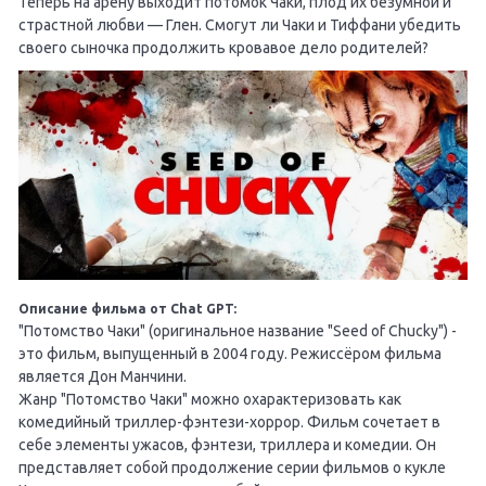
Теперь на арену выходит потомок Чаки, плод их безумной и
страстной любви — Глен. Cмогут ли Чаки и Тиффани убедить
своего сыночка продолжить кровавое дело родителей?
Описание фильма от Chat GPT:
"Потомство Чаки" (оригинальное название "Seed of Chucky") -
это фильм, выпущенный в 2004 году. Режиссёром фильма
является Дон Манчини.
Жанр "Потомство Чаки" можно охарактеризовать как
комедийный триллер-фэнтези-хоррор. Фильм сочетает в
себе элементы ужасов, фэнтези, триллера и комедии. Он
представляет собой продолжение серии фильмов о кукле