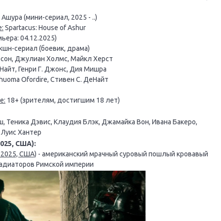
Ашура (мини-сериал, 2025 - ..)
:
Spartacus: House of Ashur
ьера: 04.12.2025)
шн-сериал (боевик, драма)
сон, Джулиан Холмс, Майкл Херст
Найт, Генри Г. Джонс, Дия Мишра
huoma Ofordire, Стивен С. ДеНайт
е:
18+ (зрителям, достигшим 18 лет)
ш, Теника Дэвис, Клаудия Блэк, Джамайка Вон, Ивана Бакеро,
 Луис Хантер
025, США):
, 2025, США)
- американский мрачный суровый пошлый кровавый
ладиаторов Римской империи