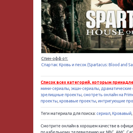
Спин-офф от:
Спартак: Кровь и песок (Spartacus: Blood and S
Список всех категорий, которым принадл
мини-сериалы
,
экшн-сериалы
,
драматические
зрелищные проекты
,
смотреть онлайн на Prim
проекты
,
кровавые проекты
,
интригующие пр
Теги материала для поиска:
сериал
,
Кровавый
Смотрите онлайн в хорошем качестве в официал
по кабельному телевидению на: NBC, AMC, Cart