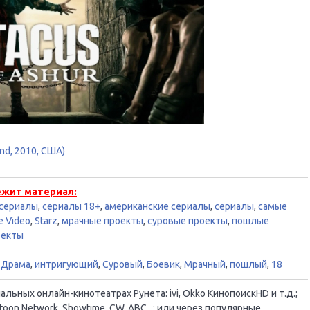
and, 2010, США)
ежит материал:
 сериалы
,
сериалы 18+
,
американские сериалы
,
сериалы
,
самые
e Video
,
Starz
,
мрачные проекты
,
суровые проекты
,
пошлые
оекты
,
Драма
,
интригующий
,
Суровый
,
Боевик
,
Мрачный
,
пошлый
,
18
ьных онлайн-кинотеатрах Рунета: ivi, Okko КинопоискHD и т.д.;
oon Network, Showtime, CW, ABC...; или через популярные