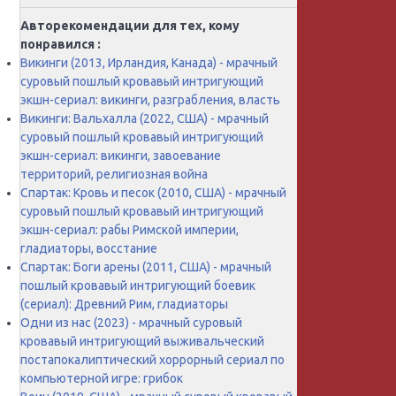
Авторекомендации для тех, кому
понравился :
Викинги (2013, Ирландия, Канада) - мрачный
суровый пошлый кровавый интригующий
экшн-сериал: викинги, разграбления, власть
Викинги: Вальхалла (2022, США) - мрачный
суровый пошлый кровавый интригующий
экшн-сериал: викинги, завоевание
территорий, религиозная война
Спартак: Кровь и песок (2010, США) - мрачный
суровый пошлый кровавый интригующий
экшн-сериал: рабы Римской империи,
гладиаторы, восстание
Спартак: Боги арены (2011, США) - мрачный
пошлый кровавый интригующий боевик
(сериал): Древний Рим, гладиаторы
Одни из нас (2023) - мрачный суровый
кровавый интригующий выживальческий
постапокалиптический хоррорный сериал по
компьютерной игре: грибок