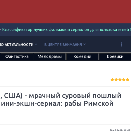
-
Классификатор лучших фильмов и сериалов для пользователей П
keyboard_arrow_down
keyboard_arrow_down
ПО АКТУАЛЬНОСТИ
В ЦЕНТРЕ ВНИМАНИЯ
Фантастика
Мелодрамы
Комедии
Боевики
5, США) - мрачный суровый пошлый
ини-экшн-сериал: рабы Римской
13.03.2026, 09:28