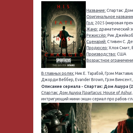
Название:
Спартак: Дом 
Оригинальное название
Год:
2025 (мировая прем
Жанр:
драматический эк
Режиссёр:
Рик Джейкоб
Сценарий:
Стивен С. Де
Продюсер:
Хлоя Смит, I
Производство:
США
Возрастное ограничени
В главных ролях:
Ник Е. Тарабэй, Грэм Мактави
Джорди Веббер, Evander Brown, Грэм Винсент,
Описание сериала - Спартак: Дом Ашура (2
Спартак: Дом Ашура (Spartacus: House of Ashur
интригующий мини-экшн-сериал про рабов-г