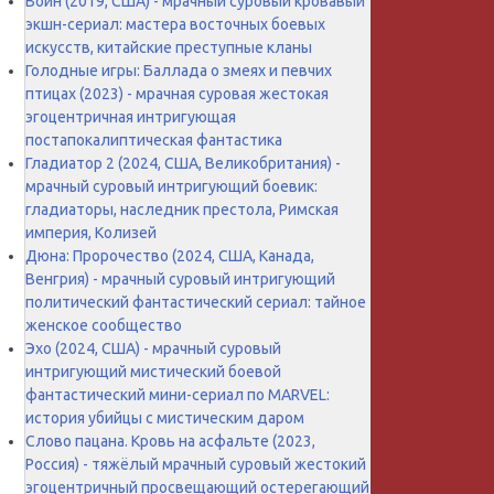
Воин (2019, США) - мрачный суровый кровавый
экшн-сериал: мастера восточных боевых
искусств, китайские преступные кланы
Голодные игры: Баллада о змеях и певчих
птицах (2023) - мрачная суровая жестокая
эгоцентричная интригующая
постапокалиптическая фантастика
Гладиатор 2 (2024, США, Великобритания) -
мрачный суровый интригующий боевик:
гладиаторы, наследник престола, Римская
империя, Колизей
Дюна: Пророчество (2024, США, Канада,
Венгрия) - мрачный суровый интригующий
политический фантастический сериал: тайное
женское сообщество
Эхо (2024, США) - мрачный суровый
интригующий мистический боевой
фантастический мини-сериал по MARVEL:
история убийцы с мистическим даром
Слово пацана. Кровь на асфальте (2023,
Россия) - тяжёлый мрачный суровый жестокий
эгоцентричный просвещающий остерегающий