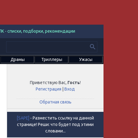
К - списки, подборки, рекомендации
Драмы
Триллеры
Ужасы
Приветствую Вас
,
Гость
!
Регистрация
|
Вход
Обратная связь
[SAPE]
- Разместить ссылку на данной
странице! Реши: что будет под этими
словами...