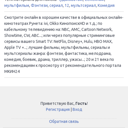
мультфильм
,
Фэнтези
,
сериал
,
12
,
мультсериал
,
Комедия
Смотрите онлайн в хорошем качестве в официальных онлайн-
кинотеатрах Рунета: ivi, Okko КинопоискHD и т.д.; по
кабельному телевидению на: NBC, AMC, Cartoon Network,
Showtime, CW, ABC...; или через популярные стриминговые
сервисы вашего Smart TV: NetFlix, Disney+, Hulu, HBO MAX,
Apple TV +...; лучшие фильмы, мультфильмы, сериалы и
мультсериалы жанра: фэнтези, фантастика, мелодрама,
комедия, боевик, драма, триллер, ужасы...; 20 и 21 века по
рекомендациям к просмотру от рекомендательного портала
МКИН24
Приветствую Вас
,
Гость
!
Регистрация
|
Вход
Обратная связь