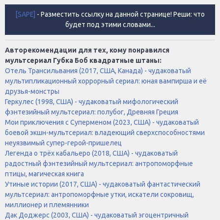
[SAPE]
- Разместить ссылку на данной странице! Реши: что
будет под этими словами...
Авторекомендации для тех, кому понравился
мультсериал Губка Боб квадратные штаны:
Отель Трансильвания (2017, США, Канада) - чудаковатый
мультипликационный хоррорный сериал: юная вампирша и её
друзья-монстры
Геркулес (1998, США) - чудаковатый мифологический
фэнтезийный мультсериал: полубог, Древняя Греция
Мои приключения с Суперменом (2023, США) - чудаковатый
боевой экшн-мультсериал: владеющий сверхспособностями
неуязвимый супер-герой-пришелец
Легенда о трёх кабальеро (2018, США) - чудаковатый
радостный фэнтезийный мультсериал: антропоморфные
птицы, магическая книга
Утиные истории (2017, США) - чудаковатый фантастический
мультсериал: антропоморфные утки, искатели сокровищ,
миллионер и племянники
Дак Доджерс (2003, США) - чудаковатый эгоцентричный