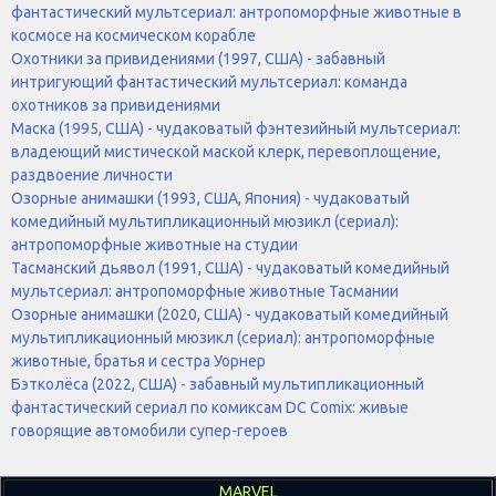
фантастический мультсериал: антропоморфные животные в
космосе на космическом корабле
Охотники за привидениями (1997, США) - забавный
интригующий фантастический мультсериал: команда
охотников за привидениями
Маска (1995, США) - чудаковатый фэнтезийный мультсериал:
владеющий мистической маской клерк, перевоплощение,
раздвоение личности
Озорные анимашки (1993, США, Япония) - чудаковатый
комедийный мультипликационный мюзикл (сериал):
антропоморфные животные на студии
Тасманский дьявол (1991, США) - чудаковатый комедийный
мультсериал: антропоморфные животные Тасмании
Озорные анимашки (2020, США) - чудаковатый комедийный
мультипликационный мюзикл (сериал): антропоморфные
животные, братья и сестра Уорнер
Бэтколёса (2022, США) - забавный мультипликационный
фантастический сериал по комиксам DC Comix: живые
говорящие автомобили супер-героев
MARVEL