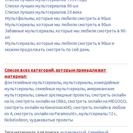
Списки лучших мультсериалов 90-ых
Списки лучших мультсериалов 20 века
Мультфильмы, которые мы любили смотреть в 90ых
Мультсериалы, которые мы любили смотреть в 90ых
Забавные мультсериалы, которые мы любили смотреть в 90-
ых
Мультсериалы, которые мы любили смотреть в 90ых и
можем продолжать смотреть по сей день
Список всех категорий, которым принадлежит
материал:
фэнтезийные мультсериалы
,
мультсериалы
,
комедийные
мультсериалы
,
семейные мультсериалы
,
американские
мультсериалы
,
самые зрелищные проекты
,
смотреть онлайн
на ivi
,
смотреть онлайн на Okko
,
смотреть онлайн на MEGOGO
,
смотреть онлайн на КинопоискHD
,
смотреть онлайн в любом
из 4
,
смотреть онлайн на Paramount+
,
мультсериалы 12+
,
Nickelodeon
,
чудаковатые проекты
Теги материала для поиска:
чудаковатый
,
Семейный
,