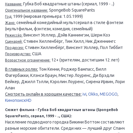
Губка Боб квадратные штаны (сериал, 1999 - ..)
Название:
SpongeBob SquarePants
Оригинальное название:
1999 (мировая премьера: 1.05.1999)
Год:
семейный комедийный мультсериал в стиле фэнтези
Жанр:
(мультфильм, фэнтези, комедия, семейный)
Винсент Уоллер, Дэйв Каннингэм, Шерм Коэ
Режиссёр:
Стивен Хилленбёрг, Тим Хилл, Ник Дженнингс
Сценарий:
Стивен Хилленбёрг, Винсент Уоллер, Пол Тиббит
Продюсер:
США
Производство:
12+ (зрителям, достигшим 12 лет)
Возрастное ограничение:
В главных ролях:
Том Кенни, Роджер Бампасс, Билл
Фагербакки, Клэнси Браун, Мистер Лоуренс, Ди Брэдли
Бейкер, Джилл Тэлли, Кэролин Лоуренс, Сирена Ирвин, Лори
Алан
Смотреть онлайн в хорошем качестве:
ivi
,
Okko
,
MEGOGO
,
КинопоискHD
Сюжет фильма - Губка Боб квадратные штаны (SpongeBob
SquarePants, сериал, 1999 - .., США):
Население подводного городка Бикини Боттом составляют
разные морские обитатели. Среди них — лучший друг Спанч